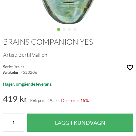
BRAINS COMPANION YES
Artist:
Bertil Vallien
Serie:
Brains
Artikelnr:
7520206
I lager, omgående leverans.
419
kr
15%
Rek.pris:
495
kr
.
Du sparar
.