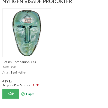
NYLIGEN VISADE PRODUKTER
Brains Companion Yes
Kosta Boda
Artist: Bertil Vallien
419
kr
15%
-
.
Rek.pris
495
kr
. Du sparar
KÖP
I lager.