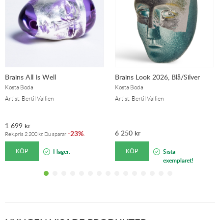
Brains All Is Well
Brains Look 2026, Blå/Silver
Kosta Boda
Kosta Boda
Artist: Bertil Vallien
Artist: Bertil Vallien
1 699
kr
6 250
kr
23%
-
.
Rek.pris
2 200
kr
. Du sparar
KÖP
KÖP
I lager.
Sista
exemplaret!