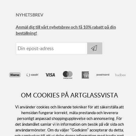
NYHETSBREV
Anmäl dig till vårt nyhetsbrev och få 10% rabatt på din
beställning!
OM COOKIES PÅ ARTGLASSVISTA
Vi använder cookies och liknande tekniker för att säkerställa att
hemsidan fungerar korrekt, mäta prestanda och leverera
personligt anpassad shoppingupplevelse och annonsering. För
Följ oss
det ändamålet samlar vi in information om besök på vår sida och
användarmönster. Om du väljer "Godkänn" accepterar du detta,
och samtycker till att vi delar denna information med tredje part.