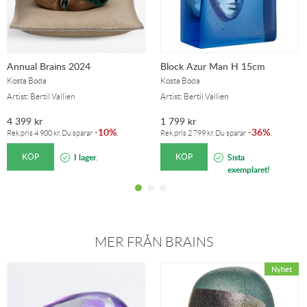
Annual Brains 2024
Block Azur Man H 15cm
Kosta Boda
Kosta Boda
Artist: Bertil Vallien
Artist: Bertil Vallien
4 399
kr
1 799
kr
10%
36%
-
.
-
.
Rek.pris
4 900
kr
. Du sparar
Rek.pris
2 799
kr
. Du sparar
KÖP
KÖP
I lager.
Sista
exemplaret!
MER FRÅN BRAINS