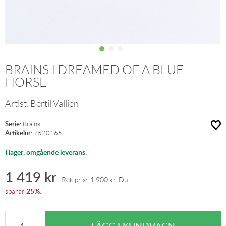
BRAINS I DREAMED OF A BLUE
HORSE
Artist:
Bertil Vallien
Serie:
Brains
Artikelnr:
7520165
I lager, omgående leverans.
1 419
kr
Rek.pris:
1 900
kr
.
Du
25%
sparar
.