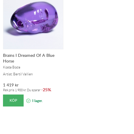
Brains I Dreamed Of A Blue
Horse
Kosta Boda
Artist: Bertil Vallien
1 419
kr
25%
-
.
Rek.pris
1 900
kr
. Du sparar
KÖP
I lager.