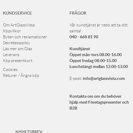
KUNDSERVICE
FRÅGOR
Om ArtGlassVista
Vår kundtjänst är redo att ta ditt
Köpvillkor
samtal
040 - 668 81 90
Byten och reklamationer
Sekretesspolicy
Kundtjänst
Läs mer om Glas
Öppet mån-tors 08.00-16.00
Leverans
Öppet fredag 08.00-15.00
Köp presentkort
Lunchstängt mellan 12.00-13.00
Cookies
Returer / Ångra köp
info@artglassvista.com
E-post:
Kontakta oss om du behöver
hjälp med Företagspresenter och
B2B
NYHETSBREV