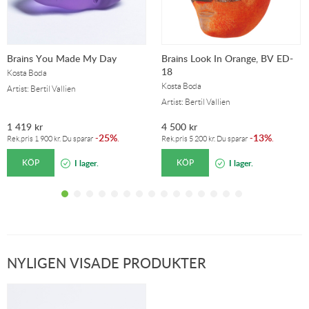
Brains You Made My Day
Brains Look In Orange, BV ED-
18
Kosta Boda
Kosta Boda
Artist: Bertil Vallien
Artist: Bertil Vallien
1 419
kr
4 500
kr
25%
13%
-
.
-
.
Rek.pris
1 900
kr
. Du sparar
Rek.pris
5 200
kr
. Du sparar
KÖP
KÖP
I lager.
I lager.
NYLIGEN VISADE PRODUKTER