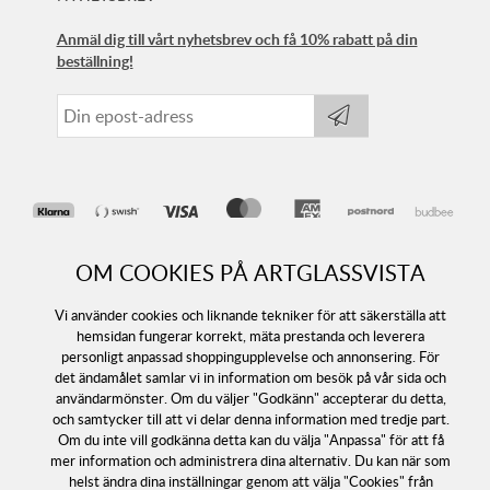
Anmäl dig till vårt nyhetsbrev och få 10% rabatt på din
beställning!
OM COOKIES PÅ ARTGLASSVISTA
Vi använder cookies och liknande tekniker för att säkerställa att
hemsidan fungerar korrekt, mäta prestanda och leverera
personligt anpassad shoppingupplevelse och annonsering. För
det ändamålet samlar vi in information om besök på vår sida och
Följ oss
användarmönster. Om du väljer "Godkänn" accepterar du detta,
och samtycker till att vi delar denna information med tredje part.
Om du inte vill godkänna detta kan du välja "Anpassa" för att få
mer information och administrera dina alternativ. Du kan när som
helst ändra dina inställningar genom att välja "Cookies" från