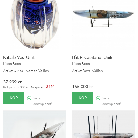
Kabale Vas, Unik
Båt El Capitano, Unik
Kosta Boda
Kosta Boda
Artist: Ulrica Hydman-Vallien
Artist: Bertil Vallien
37 999
kr
165 000
kr
31%
-
.
Rek.pris
55 000
kr
. Du sparar
KÖP
KÖP
Sista
Sista
exemplaret!
exemplaret!