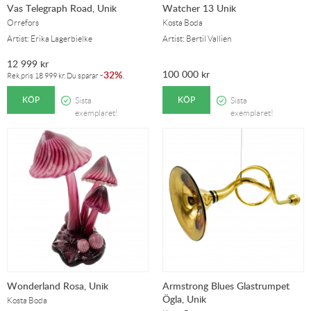
Vas Telegraph Road, Unik
Watcher 13 Unik
Orrefors
Kosta Boda
Artist: Erika Lagerbielke
Artist: Bertil Vallien
12 999
kr
100 000
kr
32%
-
.
Rek.pris
18 999
kr
. Du sparar
KÖP
KÖP
Sista
Sista
exemplaret!
exemplaret!
Wonderland Rosa, Unik
Armstrong Blues Glastrumpet
Ögla, Unik
Kosta Boda