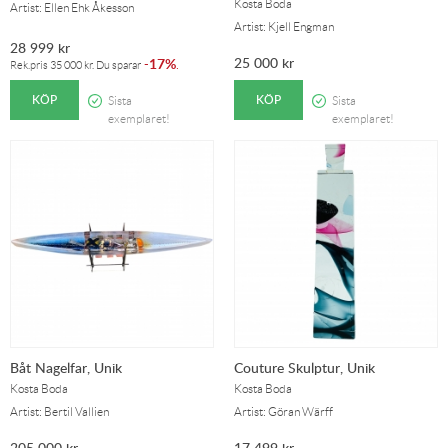
Kosta Boda
Artist: Ellen Ehk Åkesson
Artist: Kjell Engman
28 999
kr
25 000
kr
17%
-
.
Rek.pris
35 000
kr
. Du sparar
KÖP
KÖP
Sista
Sista
exemplaret!
exemplaret!
Båt Nagelfar, Unik
Couture Skulptur, Unik
Kosta Boda
Kosta Boda
Artist: Bertil Vallien
Artist: Göran Wärff
205 000
kr
17 499
kr