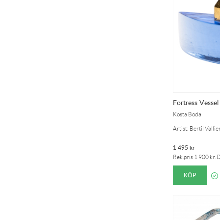
Fortress Vessel
Kosta Boda
Artist: Bertil Vallie
1 495
kr
Rek.pris
1 900
kr
. 
KÖP