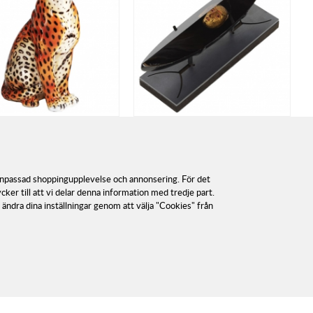
Porslinsdjur 62cm
Båt Passport, Svart
ArtGlassVista
Kosta Boda
GlassVista Collection
Artist: Bertil Vallien
 anpassad shoppingupplevelse och annonsering. För det
er till att vi delar denna information med tredje part.
27 000
kr
 ändra dina inställningar genom att välja "Cookies" från
39%
Rek.pris
44 000
kr
. Du sparar
-
.
KÖP
I lager.
I lager.