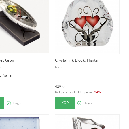
el, Grön
Crystal Ink Block, Hjärta
a
Nybro
il Vallien
439
kr
24%
Rek.pris
579
kr
. Du sparar
-
.
KÖP
I lager.
I lager.