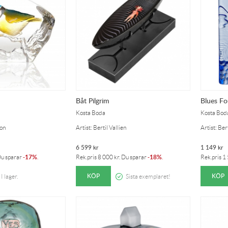
Båt Pilgrim
Blues Fo
Kosta Boda
Kosta Bod
son
Artist: Bertil Vallien
Artist: Bert
6 599
kr
1 149
kr
17%
18%
Du sparar
-
.
Rek.pris
8 000
kr
. Du sparar
-
.
Rek.pris
1
KÖP
KÖP
I lager.
Sista exemplaret!