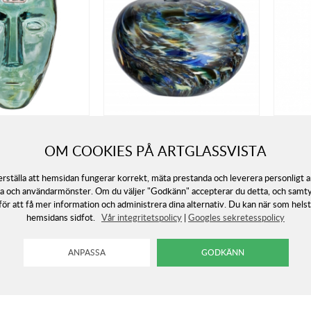
ion Yes
Earth My Universe
Leopard 
OM COOKIES PÅ ARTGLASSVISTA
Kosta Boda
Design by 
n
Artist: Bertil Vallien
Artist: Art
kerställa att hemsidan fungerar korrekt, mäta prestanda och leverera personligt
a och användarmönster. Om du väljer "Godkänn" accepterar du detta, och samtyck
2 049
kr
ör att få mer information och administrera dina alternativ. Du kan när som helst
15%
18%
4 299
kr
 sparar
-
.
Rek.pris
2 500
kr
. Du sparar
-
.
hemsidans sidfot.
Vår integritetspolicy
|
Googles sekretesspolicy
KÖP
KÖP
I lager.
I lager.