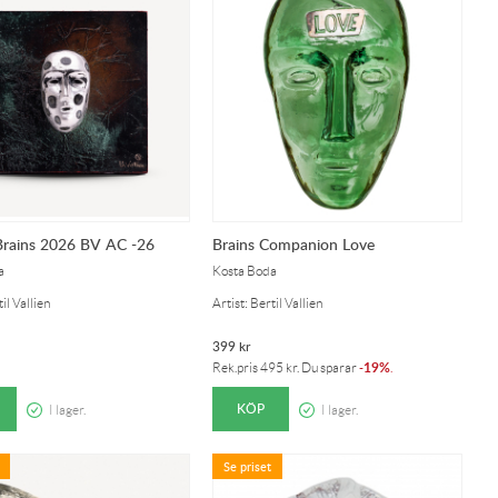
Brains 2026 BV AC -26
Brains Companion Love
a
Kosta Boda
il Vallien
Artist: Bertil Vallien
399
kr
19%
Rek.pris
495
kr
. Du sparar
-
.
KÖP
I lager.
I lager.
Se priset