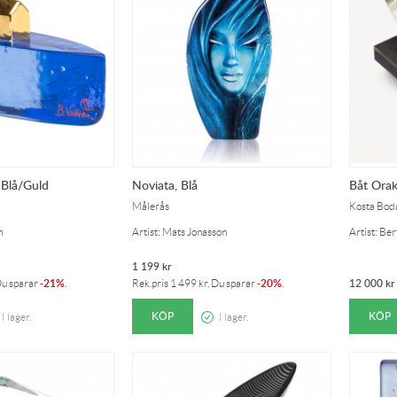
 Blå/Guld
Noviata, Blå
Båt Orak
Målerås
Kosta Bod
n
Artist: Mats Jonasson
Artist: Bert
1 199
kr
21%
20%
12 000
kr
Du sparar
-
.
Rek.pris
1 499
kr
. Du sparar
-
.
KÖP
KÖP
I lager.
I lager.