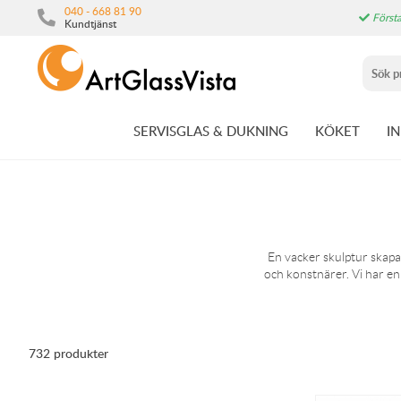
040 - 668 81 90
Första
Kundtjänst
SERVISGLAS & DUKNING
KÖKET
I
En vacker skulptur skapa
och konstnärer. Vi har en 
732 produkter