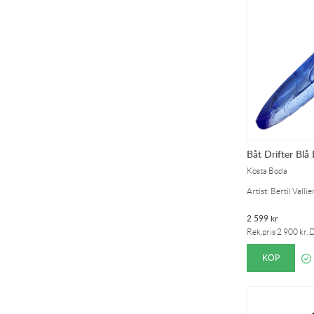
Båt Drifter Bl
Kosta Boda
Artist: Bertil Vallie
2 599
kr
Rek.pris
2 900
kr
. 
KÖP