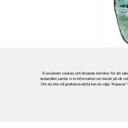
Brains Compan
Kosta Boda
Artist: Bertil Vallie
Vi använder cookies och liknande tekniker för att sä
ändamålet samlar vi in information om besök på vår sid
419
kr
Om du inte vill godkänna detta kan du välja "Anpassa" f
Rek.pris
495
kr
. Du
KÖP
Se priset