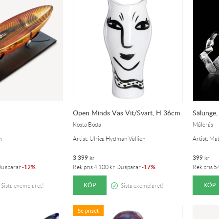
Open Minds Vas Vit/Svart, H 36cm
Sälunge,
Kosta Boda
Målerås
n
Artist: Ulrica Hydman-Vallien
Artist: Ma
3 399
kr
399
kr
12%
17%
Du sparar
-
.
Rek.pris
4 100
kr
. Du sparar
-
.
Rek.pris
5
KÖP
KÖP
Sista exemplaret!
Sista exemplaret!
Se priset