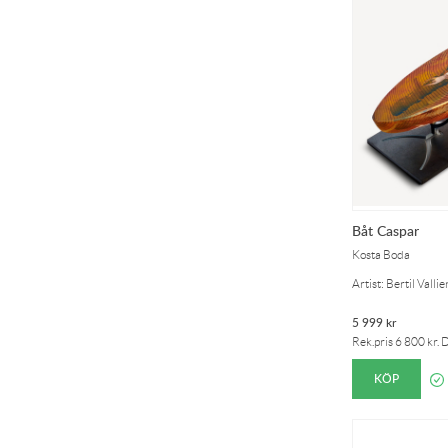
Båt Caspar
Kosta Boda
Artist: Bertil Vallie
5 999
kr
Rek.pris
6 800
kr
. 
KÖP