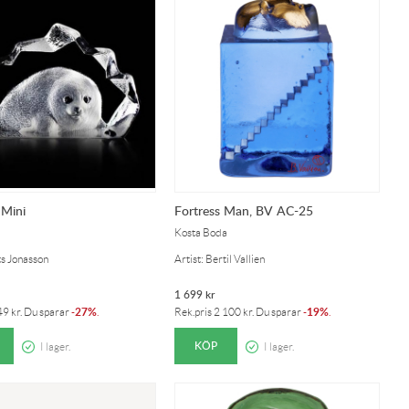
 Mini
Fortress Man, BV AC-25
Kosta Boda
ts Jonasson
Artist: Bertil Vallien
1 699
kr
27%
19%
49
kr
. Du sparar
-
.
Rek.pris
2 100
kr
. Du sparar
-
.
KÖP
I lager.
I lager.