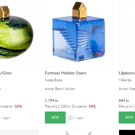
å/Grön
Fortress Hidden Stairs
Liljekon
Kosta Boda
Målerås
n
Artist: Bertil Vallien
Artist: Ma
1 799
kr
849
kr
16%
14%
Du sparar
-
.
Rek.pris
2 100
kr
. Du sparar
-
.
Rek.pris
1
KÖP
KÖP
I lager.
I lager.