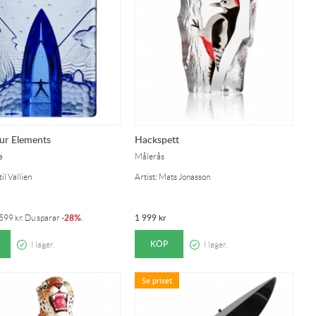
ur Elements
Hackspett
a
Målerås
il Vallien
Artist: Mats Jonasson
28%
1 999
kr
 599
kr
. Du sparar
-
.
KÖP
I lager.
I lager.
Se priset