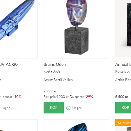
å BV AC-20
Brains Oden
Annual 
Kosta Boda
Kosta Bod
n
Artist: Bertil Vallien
Artist: Bert
2 999
kr
10%
29%
6 500
kr
Du sparar
-
.
Rek.pris
4 200
kr
. Du sparar
-
.
KÖP
KÖP
I lager.
I lager.
Se priset