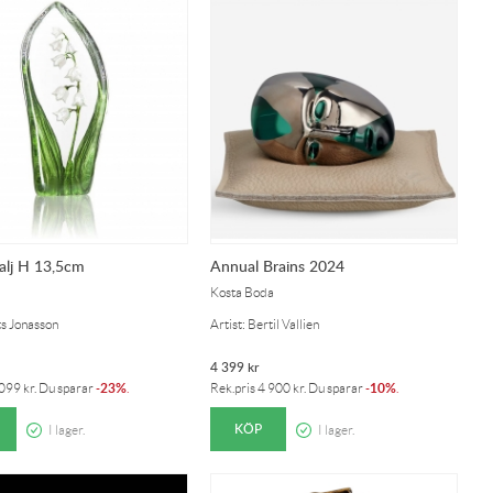
valj H 13,5cm
Annual Brains 2024
Kosta Boda
ts Jonasson
Artist: Bertil Vallien
4 399
kr
23%
10%
 099
kr
. Du sparar
-
.
Rek.pris
4 900
kr
. Du sparar
-
.
KÖP
I lager.
I lager.