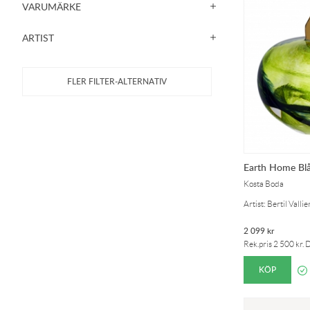
VARUMÄRKE
ARTIST
Earth Home Bl
Kosta Boda
Artist: Bertil Vallie
2 099
kr
Rek.pris
2 500
kr
. 
KÖP