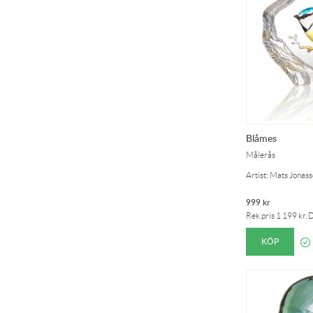
Blåmes
Målerås
Artist: Mats Jonas
999
kr
Rek.pris
1 199
kr
. 
KÖP