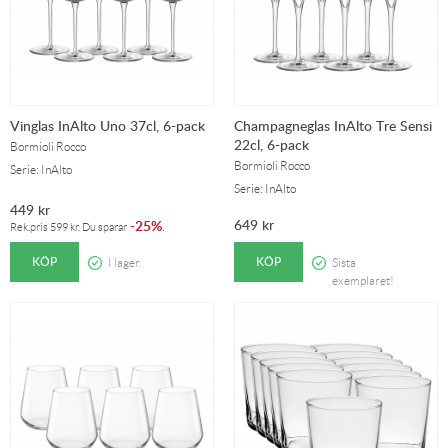
Vinglas InAlto Uno 37cl, 6-pack
Champagneglas InAlto Tre Sensi
22cl, 6-pack
Bormioli Rocco
Bormioli Rocco
Serie: InAlto
Serie: InAlto
449
kr
649
kr
25%
-
.
Rek.pris
599
kr
. Du sparar
KÖP
KÖP
I lager.
Sista
exemplaret!