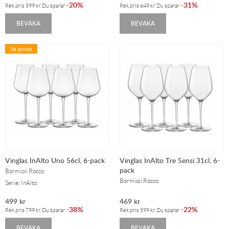
20%
31%
-
.
-
.
Rek.pris
599
kr
. Du sparar
Rek.pris
649
kr
. Du sparar
BEVAKA
BEVAKA
Se priset
Vinglas InAlto Uno 56cl, 6-pack
Vinglas InAlto Tre Sensi 31cl, 6-
pack
Bormioli Rocco
Bormioli Rocco
Serie: InAlto
499
kr
469
kr
38%
22%
-
.
-
.
Rek.pris
799
kr
. Du sparar
Rek.pris
599
kr
. Du sparar
BEVAKA
BEVAKA