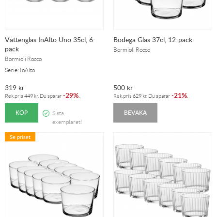
Vattenglas InAlto Uno 35cl, 6-
Bodega Glas 37cl, 12-pack
pack
Bormioli Rocco
Bormioli Rocco
Serie: InAlto
319
kr
500
kr
29%
21%
-
.
-
.
Rek.pris
449
kr
. Du sparar
Rek.pris
629
kr
. Du sparar
KÖP
BEVAKA
Sista
exemplaret!
Se priset