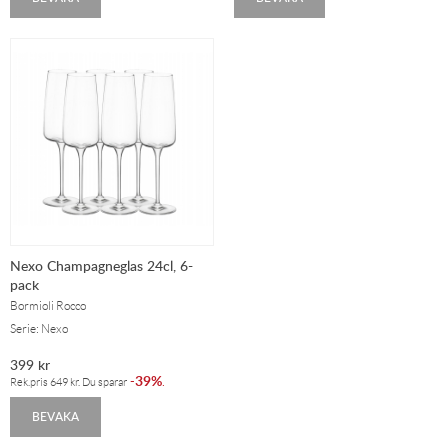
Nexo Champagneglas 24cl, 6-
pack
Bormioli Rocco
Serie: Nexo
399
kr
39%
-
.
Rek.pris
649
kr
. Du sparar
BEVAKA