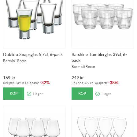
Dublino Snapsglas 5,7cl, 6-pack
Barshine Tumblerglas 39cl, 6-
pack
Bormioli Rocco
Bormioli Rocco
169
kr
249
kr
32%
38%
-
.
-
.
Rek.pris
249
kr
. Du sparar
Rek.pris
399
kr
. Du sparar
KÖP
KÖP
I lager.
I lager.