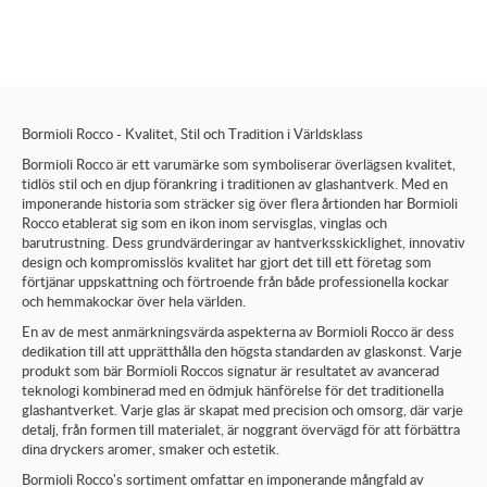
Bormioli Rocco - Kvalitet, Stil och Tradition i Världsklass
Bormioli Rocco är ett varumärke som symboliserar överlägsen kvalitet,
tidlös stil och en djup förankring i traditionen av glashantverk. Med en
imponerande historia som sträcker sig över flera årtionden har Bormioli
Rocco etablerat sig som en ikon inom servisglas, vinglas och
barutrustning. Dess grundvärderingar av hantverksskicklighet, innovativ
design och kompromisslös kvalitet har gjort det till ett företag som
förtjänar uppskattning och förtroende från både professionella kockar
och hemmakockar över hela världen.
En av de mest anmärkningsvärda aspekterna av Bormioli Rocco är dess
dedikation till att upprätthålla den högsta standarden av glaskonst. Varje
produkt som bär Bormioli Roccos signatur är resultatet av avancerad
teknologi kombinerad med en ödmjuk hänförelse för det traditionella
glashantverket. Varje glas är skapat med precision och omsorg, där varje
detalj, från formen till materialet, är noggrant övervägd för att förbättra
dina dryckers aromer, smaker och estetik.
Bormioli Rocco's sortiment omfattar en imponerande mångfald av