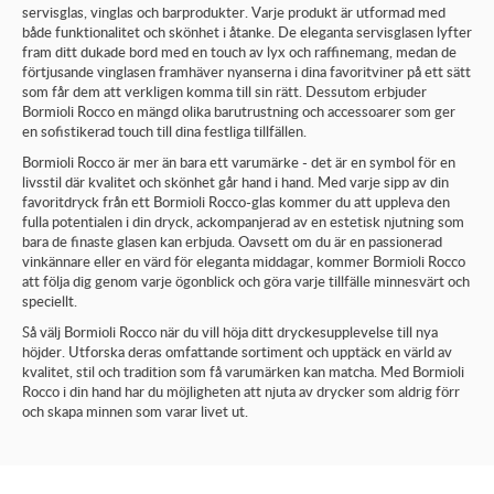
servisglas, vinglas och barprodukter. Varje produkt är utformad med
både funktionalitet och skönhet i åtanke. De eleganta servisglasen lyfter
fram ditt dukade bord med en touch av lyx och raffinemang, medan de
förtjusande vinglasen framhäver nyanserna i dina favoritviner på ett sätt
som får dem att verkligen komma till sin rätt. Dessutom erbjuder
Bormioli Rocco en mängd olika barutrustning och accessoarer som ger
en sofistikerad touch till dina festliga tillfällen.
Bormioli Rocco är mer än bara ett varumärke - det är en symbol för en
livsstil där kvalitet och skönhet går hand i hand. Med varje sipp av din
favoritdryck från ett Bormioli Rocco-glas kommer du att uppleva den
fulla potentialen i din dryck, ackompanjerad av en estetisk njutning som
bara de finaste glasen kan erbjuda. Oavsett om du är en passionerad
vinkännare eller en värd för eleganta middagar, kommer Bormioli Rocco
att följa dig genom varje ögonblick och göra varje tillfälle minnesvärt och
speciellt.
Så välj Bormioli Rocco när du vill höja ditt dryckesupplevelse till nya
höjder. Utforska deras omfattande sortiment och upptäck en värld av
kvalitet, stil och tradition som få varumärken kan matcha. Med Bormioli
Rocco i din hand har du möjligheten att njuta av drycker som aldrig förr
och skapa minnen som varar livet ut.