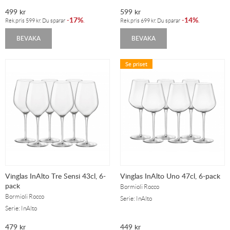
499
kr
599
kr
17%
14%
-
.
-
.
Rek.pris
599
kr
. Du sparar
Rek.pris
699
kr
. Du sparar
BEVAKA
BEVAKA
Se priset
Vinglas InAlto Tre Sensi 43cl, 6-
Vinglas InAlto Uno 47cl, 6-pack
pack
Bormioli Rocco
Bormioli Rocco
Serie: InAlto
Serie: InAlto
479
kr
449
kr