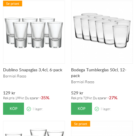
Se priset
Dublino Snapsglas 3,4cl, 6-pack
Bodega Tumblerglas 50cl, 12-
pack
Bormioli Rocco
Bormioli Rocco
129
kr
529
kr
35%
27%
-
.
-
.
Rek.pris
199
kr
. Du sparar
Rek.pris
729
kr
. Du sparar
KÖP
KÖP
I lager.
I lager.
Se priset