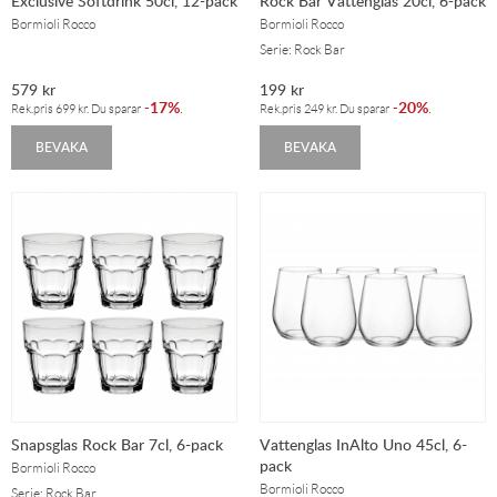
Exclusive Softdrink 50cl, 12-pack
Rock Bar Vattenglas 20cl, 6-pack
Bormioli Rocco
Bormioli Rocco
Serie: Rock Bar
579
kr
199
kr
17%
20%
-
.
-
.
Rek.pris
699
kr
. Du sparar
Rek.pris
249
kr
. Du sparar
BEVAKA
BEVAKA
Snapsglas Rock Bar 7cl, 6-pack
Vattenglas InAlto Uno 45cl, 6-
pack
Bormioli Rocco
Bormioli Rocco
Serie: Rock Bar