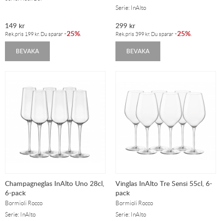
Serie: InAlto
149
kr
299
kr
25%
25%
-
.
-
.
Rek.pris
199
kr
. Du sparar
Rek.pris
399
kr
. Du sparar
BEVAKA
BEVAKA
Champagneglas InAlto Uno 28cl,
Vinglas InAlto Tre Sensi 55cl, 6-
6-pack
pack
Bormioli Rocco
Bormioli Rocco
Serie: InAlto
Serie: InAlto