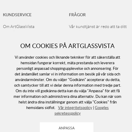
KUNDSERVICE
FRÅGOR
Om ArtGlassVista
Vår kundtjänst är redo att ta ditt
Köpvillkor
samtal
040 - 668 81 90
Byten och reklamationer
OM COOKIES PÅ ARTGLASSVISTA
Sekretesspolicy
Kundtjänst
Läs mer om Glas
Öppet mån-tors 08.00-16.00
Leverans
Vi använder cookies och liknande tekniker för att säkerställa att
Öppet fredag 08.00-15.00
Köp presentkort
hemsidan fungerar korrekt, mäta prestanda och leverera
Lunchstängt mellan 12.00-13.00
personligt anpassad shoppingupplevelse och annonsering. För
Cookies
det ändamålet samlar vi in information om besök på vår sida och
Returer / Ångra köp
info@artglassvista.com
användarmönster. Om du väljer "Godkänn" accepterar du detta,
E-post:
och samtycker till att vi delar denna information med tredje part.
Om du inte vill godkänna detta kan du välja "Anpassa" för att få
mer information och administrera dina alternativ. Du kan när som
Kontakta oss om du behöver
helst ändra dina inställningar genom att välja "Cookies" från
hjälp med Företagspresenter och
hemsidans sidfot.
Vår integritetspolicy
|
Googles
B2B
sekretesspolicy