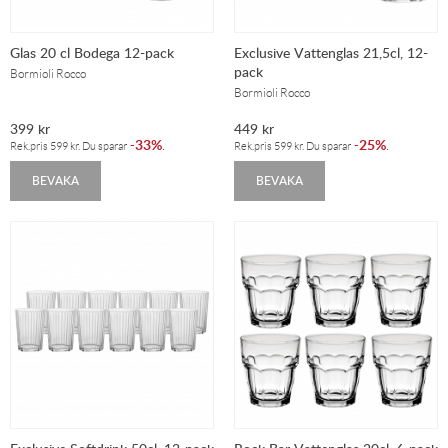
Glas 20 cl Bodega 12-pack
Exclusive Vattenglas 21,5cl, 12-
pack
Bormioli Rocco
Bormioli Rocco
399
kr
449
kr
33%
25%
-
.
-
.
Rek.pris
599
kr
. Du sparar
Rek.pris
599
kr
. Du sparar
BEVAKA
BEVAKA