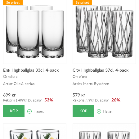
Se priset
Se priset
Erik Highballglas 33cl, 4-pack
City Highballglas 37cl, 4-pack
Orrefors
Orrefors
Artist: Olle Alberius
Artist: Martti Rytkönen
699
kr
579
kr
53%
26%
-
.
-
.
Rek.pris
1 499
kr
. Du sparar
Rek.pris
779
kr
. Du sparar
KÖP
KÖP
I lager.
I lager.