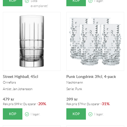
KÖP
KÖP
Sista
I lager.
exemplaret!
Street Highball, 45cl
Punk Longdrink 39cl, 4-pack
Orrefors
Nachtmann
Artist: Jan Johansson
Serie: Punk
479
kr
399
kr
20%
31%
-
.
-
.
Rek.pris
599
kr
. Du sparar
Rek.pris
579
kr
. Du sparar
KÖP
KÖP
I lager.
I lager.