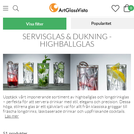
0
Popularitet
Visa filter
Hem
Servisglas & Dukning
Glas att dricka ur
SERVISGLAS & DUKNING -
HIGHBALLGLAS
Upptäck vårt imponerande sortiment av highballglas och longdrinkglas
– perfekta för att servera drinkar med stil, elegans och precision. Dessa
höga, stilrena glas är ett självklart val för allt från klassiska groggar till
fräscha longdrinks, läskbaserade drinkar och uppfriskande cocktails.
Läs mer
51 produkter