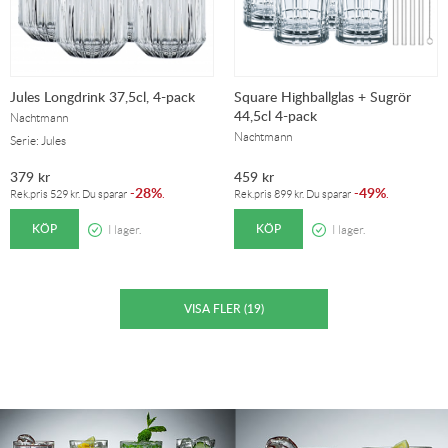
Jules Longdrink 37,5cl, 4-pack
Square Highballglas + Sugrör
44,5cl 4-pack
Nachtmann
Nachtmann
Serie: Jules
379
kr
459
kr
28%
49%
-
.
-
.
Rek.pris
529
kr
. Du sparar
Rek.pris
899
kr
. Du sparar
KÖP
KÖP
I lager.
I lager.