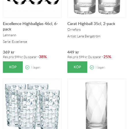
Excellence Highballglas 46cl, 6-
Carat Highball 35cl, 2-pack
pack
Orrefors
Lehmann
Artist: Lena Bergström
Serie: Excellence
369
kr
449
kr
38%
25%
-
.
-
.
Rek.pris
599
kr
. Du sparar
Rek.pris
599
kr
. Du sparar
KÖP
KÖP
I lager.
I lager.