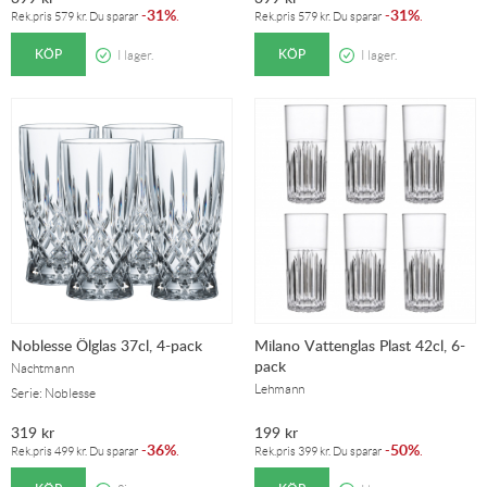
31%
31%
-
.
-
.
Rek.pris
579
kr
. Du sparar
Rek.pris
579
kr
. Du sparar
KÖP
KÖP
I lager.
I lager.
Noblesse Ölglas 37cl, 4-pack
Milano Vattenglas Plast 42cl, 6-
pack
Nachtmann
Lehmann
Serie: Noblesse
319
kr
199
kr
36%
50%
-
.
-
.
Rek.pris
499
kr
. Du sparar
Rek.pris
399
kr
. Du sparar