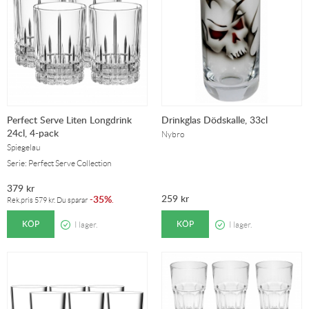
Perfect Serve Liten Longdrink
Drinkglas Dödskalle, 33cl
24cl, 4-pack
Nybro
Spiegelau
Serie: Perfect Serve Collection
379
kr
259
kr
35%
-
.
Rek.pris
579
kr
. Du sparar
KÖP
KÖP
I lager.
I lager.