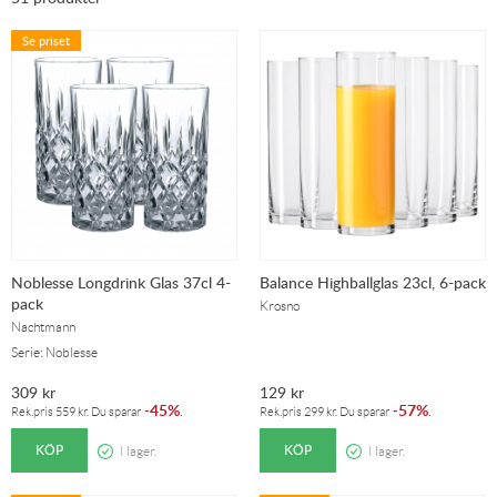
Se priset
Noblesse Longdrink Glas 37cl 4-
Balance Highballglas 23cl, 6-pack
pack
Krosno
Nachtmann
Serie: Noblesse
309
kr
129
kr
45%
57%
-
.
-
.
Rek.pris
559
kr
. Du sparar
Rek.pris
299
kr
. Du sparar
KÖP
KÖP
I lager.
I lager.