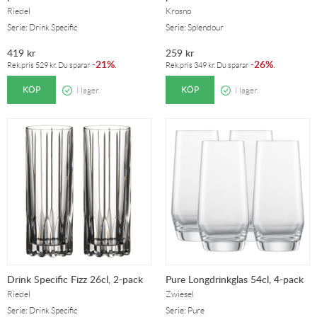
Riedel
Krosno
Serie: Drink Specific
Serie: Splendour
419
kr
259
kr
21%
26%
-
.
-
.
Rek.pris
529
kr
. Du sparar
Rek.pris
349
kr
. Du sparar
KÖP
KÖP
I lager.
I lager.
Drink Specific Fizz 26cl, 2-pack
Pure Longdrinkglas 54cl, 4-pack
Riedel
Zwiesel
Serie: Drink Specific
Serie: Pure