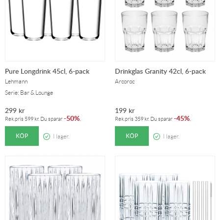
Pure Longdrink 45cl, 6-pack
Drinkglas Granity 42cl, 6-pack
Lehmann
Arcoroc
Serie: Bar & Lounge
299
kr
199
kr
50%
45%
-
.
-
.
Rek.pris
599
kr
. Du sparar
Rek.pris
359
kr
. Du sparar
KÖP
KÖP
I lager.
I lager.