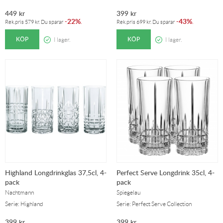
449
kr
399
kr
22%
43%
-
.
-
.
Rek.pris
579
kr
. Du sparar
Rek.pris
699
kr
. Du sparar
KÖP
KÖP
I lager.
I lager.
Highland Longdrinkglas 37,5cl, 4-
Perfect Serve Longdrink 35cl, 4-
pack
pack
Nachtmann
Spiegelau
Serie: Highland
Serie: Perfect Serve Collection
399
kr
399
kr