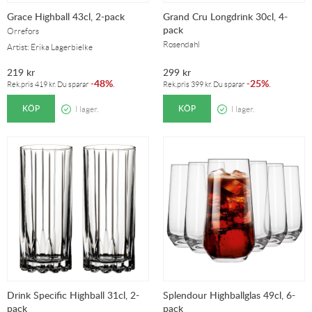
Grace Highball 43cl, 2-pack
Grand Cru Longdrink 30cl, 4-
pack
Orrefors
Rosendahl
Artist: Erika Lagerbielke
219
kr
299
kr
48%
25%
-
.
-
.
Rek.pris
419
kr
. Du sparar
Rek.pris
399
kr
. Du sparar
KÖP
KÖP
I lager.
I lager.
Drink Specific Highball 31cl, 2-
Splendour Highballglas 49cl, 6-
pack
pack