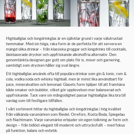
Highballglas och longdrinkglas är en självklar grund i varje välutrustad
hemmabar. Med sin höga, raka form är de perfekta för att servera en
mängd olika drinkar – från klassiska groggar och longdrinks till cocktails,
läskbaserade drycker och uppfriskande alkoholfria alternativ. Den
genomtänkta designen ger gott om plats för is, mixer och garnering,
samtidigt som drycken håller sig sval längre.
Ett highballglas används ofta till populära drinkar som gin & tonic, rom &
cola, vodka soda och whisky highball, men är minst lika användbart för
juice, mineralvatten och lemonad. Glasets form hjälper till att framhäva
både smaker och bubblor, vilket gör upplevelsen mer balanserad och
uppfriskande. Tack vare sin mångsidighet passar highballglas lika bra till
vardag som till festligare tillfällen.
I vårt sortiment hittar du highballglas och longdrinkglas i hög kvalitet
från välkända varumärken som Riedel, Orrefors, Kosta Boda, Spiegelau
och Nachtmann. Varje varumärke erbjuder sin egen tolkning av form och
design – från tidlöst elegant till modernt och uttrycksfullt – med fokus
på funktion, balans och estetik.