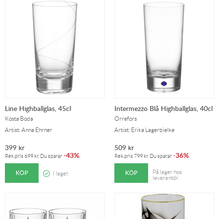
Line Highballglas, 45cl
Intermezzo Blå Highballglas, 40cl
Kosta Boda
Orrefors
Artist: Anna Ehrner
Artist: Erika Lagerbielke
399
kr
509
kr
43%
36%
-
.
-
.
Rek.pris
699
kr
. Du sparar
Rek.pris
799
kr
. Du sparar
KÖP
KÖP
På lager hos
I lager.
leverantör.