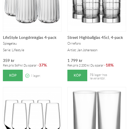
LifeStyle Longdrinkglas 4-pack
Street Highballglas 45cl, 4-pack
Spiegelau
Orrefors
Serie: Lifestyle
Artist: Jan Johansson
359
kr
1 799
kr
37%
18%
-
.
-
.
Rek.pris
569
kr
. Du sparar
Rek.pris
2 200
kr
. Du sparar
KÖP
KÖP
På lager hos
I lager.
leverantör.