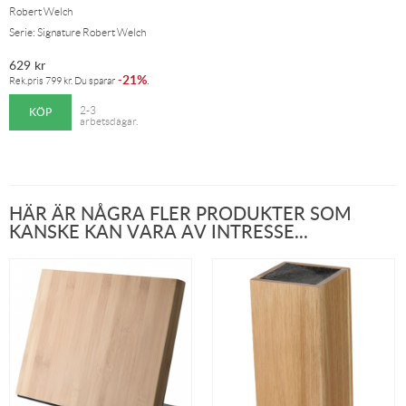
Robert Welch
Serie: Signature Robert Welch
629
kr
21%
-
.
Rek.pris
799
kr
. Du sparar
KÖP
2-3
arbetsdagar.
HÄR ÄR NÅGRA FLER PRODUKTER SOM
KANSKE KAN VARA AV INTRESSE...