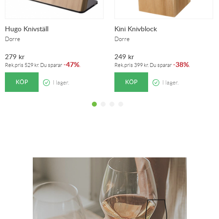
Hugo Knivställ
Kini Knivblock
Dorre
Dorre
279
kr
249
kr
47%
38%
-
.
-
.
Rek.pris
529
kr
. Du sparar
Rek.pris
399
kr
. Du sparar
KÖP
KÖP
I lager.
I lager.