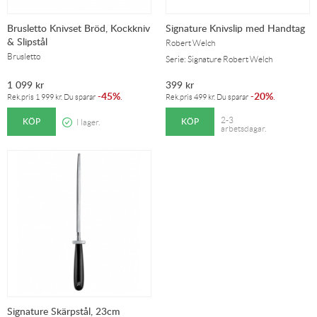
Brusletto Knivset Bröd, Kockkniv
Signature Knivslip med Handtag
& Slipstål
Robert Welch
Brusletto
Serie: Signature Robert Welch
1 099
kr
399
kr
45%
20%
-
.
-
.
Rek.pris
1 999
kr
. Du sparar
Rek.pris
499
kr
. Du sparar
KÖP
KÖP
2-3
I lager.
arbetsdagar.
Signature Skärpstål, 23cm