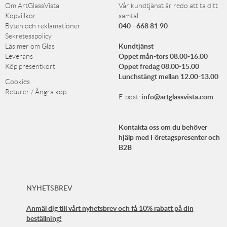
Om ArtGlassVista
Vår kundtjänst är redo att ta ditt
Köpvillkor
samtal
040 - 668 81 90
Byten och reklamationer
Sekretesspolicy
Kundtjänst
Läs mer om Glas
Öppet mån-tors 08.00-16.00
Leverans
Öppet fredag 08.00-15.00
Köp presentkort
Lunchstängt mellan 12.00-13.00
Cookies
Returer / Ångra köp
info@artglassvista.com
E-post:
Kontakta oss om du behöver
hjälp med Företagspresenter och
B2B
NYHETSBREV
Anmäl dig till vårt nyhetsbrev och få 10% rabatt på din
beställning!