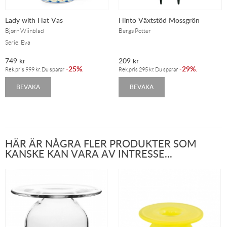
Lady with Hat Vas
Hinto Växtstöd Mossgrön
Bjørn Wiinblad
Bergs Potter
Serie: Eva
749
kr
209
kr
25%
29%
-
.
-
.
Rek.pris
999
kr
. Du sparar
Rek.pris
295
kr
. Du sparar
BEVAKA
BEVAKA
HÄR ÄR NÅGRA FLER PRODUKTER SOM
KANSKE KAN VARA AV INTRESSE...