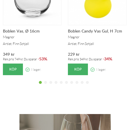
Boblen Vas, Ø 16cm
Boblen Candy Vas Gul, H 7cm
Magnor
Magnor
Artist: Finn Schjøll
Artist: Finn Schjøll
349
kr
229
kr
53%
34%
-
.
-
.
Rek.pris
749
kr
. Du sparar
Rek.pris
349
kr
. Du sparar
KÖP
KÖP
I lager.
I lager.