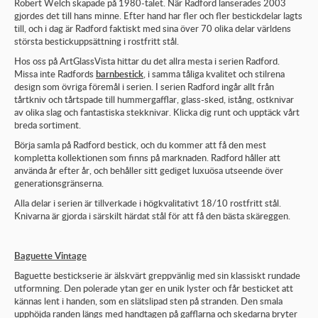
Robert Welch skapade på 1980-talet. När Radford lanserades 2003
gjordes det till hans minne. Efter hand har fler och fler bestickdelar lagts
till, och i dag är Radford faktiskt med sina över 70 olika delar världens
största bestickuppsättning i rostfritt stål.
Hos oss på ArtGlassVista hittar du det allra mesta i serien Radford.
Missa inte Radfords
barnbestick
, i samma tåliga kvalitet och stilrena
design som övriga föremål i serien. I serien Radford ingår allt från
tårtkniv och tårtspade till hummergafflar, glass-sked, istång, ostknivar
av olika slag och fantastiska stekknivar. Klicka dig runt och upptäck vårt
breda sortiment.
Börja samla på Radford bestick, och du kommer att få den mest
kompletta kollektionen som finns på marknaden. Radford håller att
använda år efter år, och behåller sitt gediget luxuösa utseende över
generationsgränserna.
Alla delar i serien är tillverkade i högkvalitativt 18/10 rostfritt stål.
Knivarna är gjorda i särskilt härdat stål för att få den bästa skäreggen.
Baguette Vintage
Baguette bestickserie är älskvärt greppvänlig med sin klassiskt rundade
utformning. Den polerade ytan ger en unik lyster och får besticket att
kännas lent i handen, som en slätslipad sten på stranden. Den smala
upphöjda randen längs med handtagen på gafflarna och skedarna bryter