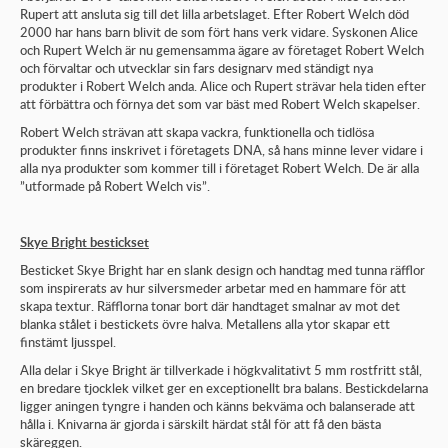
Rupert att ansluta sig till det lilla arbetslaget. Efter Robert Welch död
2000 har hans barn blivit de som fört hans verk vidare. Syskonen Alice
och Rupert Welch är nu gemensamma ägare av företaget Robert Welch
och förvaltar och utvecklar sin fars designarv med ständigt nya
produkter i Robert Welch anda. Alice och Rupert strävar hela tiden efter
att förbättra och förnya det som var bäst med Robert Welch skapelser.
Robert Welch strävan att skapa vackra, funktionella och tidlösa
produkter finns inskrivet i företagets DNA, så hans minne lever vidare i
alla nya produkter som kommer till i företaget Robert Welch. De är alla
”utformade på Robert Welch vis”.
Skye Bright bestickset
Besticket Skye Bright har en slank design och handtag med tunna räfflor
som inspirerats av hur silversmeder arbetar med en hammare för att
skapa textur. Räfflorna tonar bort där handtaget smalnar av mot det
blanka stålet i bestickets övre halva. Metallens alla ytor skapar ett
finstämt ljusspel.
Alla delar i Skye Bright är tillverkade i högkvalitativt 5 mm rostfritt stål,
en bredare tjocklek vilket ger en exceptionellt bra balans. Bestickdelarna
ligger aningen tyngre i handen och känns bekväma och balanserade att
hålla i. Knivarna är gjorda i särskilt härdat stål för att få den bästa
skäreggen.