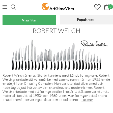
0
Popularitet
Visa filter
Hem
Varumärken
ROBERT WELCH
Robert Welch är en av Storbritanniens mest kända formgivare. Robert
Welch grundade sitt varumärke med samma namn när han 1955 hyrde
en ateljé i byn Chipping Campden. Han var utbildad silversmed och
hade tagit djupt intryck av den skandinaviska modernismen. Robert
Welch arbetade med att formge bestick i rostfritt stål, som var ett nytt
material i bestick på 1950- och 1960-talen. Han formgav också andra
bruksföremål, serveringsartiklar och kökstillbehör.
Läs mer