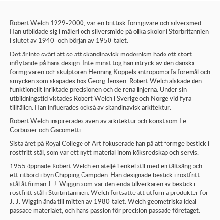
Robert Welch 1929-2000, var en brittisk formgivare och silversmed.
Han utbildade sig i måleri och silversmide på olika skolor i Storbritannien
i slutet av 1940- och början av 1950-talet.
Det är inte svårt att se att skandinavisk modernism hade ett stort
inflytande på hans design. Inte minst tog han intryck av den danska
formgivaren och skulptören Henning Koppels antropomorfa föremål och
smycken som skapades hos Georg Jensen. Robert Welch älskade den
funktionellt inriktade precisionen och de rena linjerna. Under sin
utbildningstid vistades Robert Welch i Sverige och Norge vid fyra
tillfällen. Han influerades också av skandinavisk arkitektur.
Robert Welch inspirerades även av arkitektur och konst som Le
Corbusier och Giacometti.
Sista året på Royal College of Art fokuserade han på att formge bestick i
rostfritt stål, som var ett nytt material inom köksredskap och servis.
1955 öppnade Robert Welch en ateljé i enkel stil med en tältsäng och
ett ritbord i byn Chipping Campden. Han designade bestick i rostfritt
stål åt firman J. J. Wiggin som var den enda tillverkaren av bestick i
rostfritt stål i Storbritannien. Welch fortsatte att utforma produkter för
J. J. Wiggin ända till mitten av 1980-talet. Welch geometriska ideal
passade materialet, och hans passion för precision passade företaget.