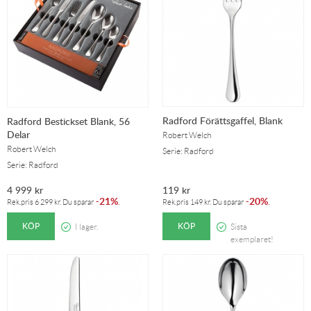
Radford Förättsgaffel, Blank
Radford Bestickset Blank, 56
Delar
Robert Welch
Robert Welch
Serie: Radford
Serie: Radford
4 999
kr
119
kr
21%
20%
-
.
-
.
Rek.pris
6 299
kr
. Du sparar
Rek.pris
149
kr
. Du sparar
KÖP
KÖP
I lager.
Sista
exemplaret!