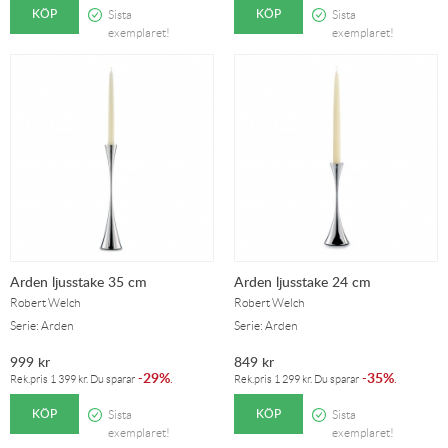
KÖP
KÖP
Sista
Sista
exemplaret!
exemplaret!
Arden ljusstake 35 cm
Arden ljusstake 24 cm
Robert Welch
Robert Welch
Serie: Arden
Serie: Arden
999
kr
849
kr
29%
35%
-
.
-
.
Rek.pris
1 399
kr
. Du sparar
Rek.pris
1 299
kr
. Du sparar
KÖP
KÖP
Sista
Sista
exemplaret!
exemplaret!