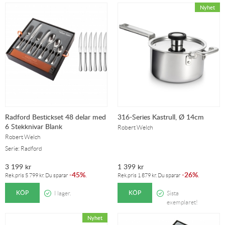
Radford Bestickset 48 delar med
316-Series Kastrull, Ø 14cm
6 Stekknivar Blank
Robert Welch
Robert Welch
Serie: Radford
3 199
kr
1 399
kr
45%
26%
-
.
-
.
Rek.pris
5 799
kr
. Du sparar
Rek.pris
1 879
kr
. Du sparar
KÖP
KÖP
I lager.
Sista
exemplaret!