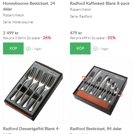
Honeybourne Bestickset, 24
Radford Kaffesked Blank 8-pack
delar
Robert Welch
Robert Welch
Serie: Radford
Serie: Honeybourne
2 499
kr
479
kr
26%
31%
-
.
-
.
Rek.pris
3 369
kr
. Du sparar
Rek.pris
699
kr
. Du sparar
KÖP
KÖP
I lager.
I lager.
Radford Dessertgaffel Blank 4-
Radford Bestickset, 84 delar