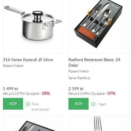
316-Series Kastrull, Ø 16cm
Radford Bestickset Blank, 24
Delar
Robert Welch
Robert Welch
Serie: Radford
1 499
kr
2 199
kr
28%
37%
-
.
-
.
Rek.pris
2 079
kr
. Du sparar
Rek.pris
3 499
kr
. Du sparar
KÖP
KÖP
Sista
I lager.
exemplaret!