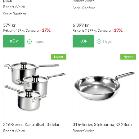
pack
Robert Welch
Robert Welch
Serie: Radford
Serie: Radford
379
kr
6 399
kr
17%
19%
-
.
-
.
Rek.pris
459
kr
. Du sparar
Rek.pris
7 899
kr
. Du sparar
KÖP
KÖP
I lager.
I lager.
316-Series Kastrullset, 3 delar
316-Series Stekpanna, Ø 28cm
Robert Welch
Robert Welch