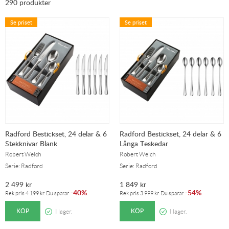
290 produkter
Se priset
Se priset
Radford Bestickset, 24 delar & 6
Radford Bestickset, 24 delar & 6
Stekknivar Blank
Långa Teskedar
Robert Welch
Robert Welch
Serie: Radford
Serie: Radford
2 499
kr
1 849
kr
40%
54%
-
.
-
.
Rek.pris
4 199
kr
. Du sparar
Rek.pris
3 999
kr
. Du sparar
KÖP
KÖP
I lager.
I lager.