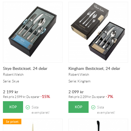
Skye Bestickset. 24 delar
Kingham Bestickset, 24 delar
Robert Welch
Robert Welch
Serie: Skye
Serie: Kingham
2 199
kr
2 099
kr
15%
7%
-
.
-
.
Rek.pris
2 599
kr
. Du sparar
Rek.pris
2 259
kr
. Du sparar
KÖP
KÖP
Sista
Sista
exemplaret!
exemplaret!
Se priset