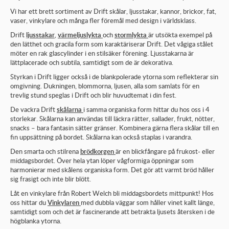
Vi har ett brett sortiment av Drift skålar, ljusstakar, kannor, brickor, fat,
vaser, vinkylare och många fler föremål med design i världsklass.
Drift
ljusstakar
,
värmeljuslykta
och
stormlykta
är utsökta exempel på
den lätthet och gracila form som karaktäriserar Drift. Det vågiga stålet
möter en rak glascylinder i en stilsäker förening. Ljusstakarna är
lättplacerade och subtila, samtidigt som de är dekorativa.
Styrkan i Drift ligger också i de blankpolerade ytorna som reflekterar sin
omgivning. Dukningen, blommorna, ljusen, alla som samlats för en
trevlig stund speglas i Drift och blir huvudtemat i din fest.
De vackra Drift
skålarna
i samma organiska form hittar du hos oss i 4
storlekar. Skålarna kan användas till läckra rätter, sallader, frukt, nötter,
snacks – bara fantasin sätter gränser. Kombinera gärna flera skålar till en
fin uppsättning på bordet. Skålarna kan också staplas i varandra.
Den smarta och stilrena
brödkorgen
är en blickfångare på frukost- eller
middagsbordet. Över hela ytan löper vågformiga öppningar som
harmonierar med skålens organiska form. Det gör att varmt bröd håller
sig frasigt och inte blir blött.
Låt en vinkylare från Robert Welch bli middagsbordets mittpunkt! Hos
oss hittar du
Vinkylaren
med dubbla väggar som håller vinet kallt länge,
samtidigt som och det är fascinerande att betrakta ljusets återsken i de
högblanka ytorna.