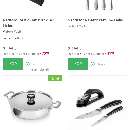
Radford Bestickset Blank, 42
Sandstone Bestickset, 24 Delar
Delar
Robert Welch
Robert Welch
Serie: Radford
3 499
kr
2 199
kr
22%
31%
-
.
-
.
Rek.pris
4 499
kr
. Du sparar
Rek.pris
3 199
kr
. Du sparar
KÖP
KÖP
Sista
I lager.
exemplaret!