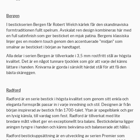
Bergen
I bestickserien Bergen får Robert Welch kärlek får den skandinaviska
formtraditionen fullt spelrum. Avskalat ren design kombineras här med
en full satinfinish som ger besticket en mjuk patina. Bergens klassiska
linjer ges en modern touch genom den accentuerade ”midjan” som
smalnar av besticket i början av handtaget.
Alla delar i serien Bergen är tillverkade i 3,5 mm rostfritt stål av högsta
kvalitet. Det är en något tunnare tjocklek som gör att varje del känns
lättare i handen. Knivarna är gjorda i särskilt härdat stål för att få den
bästa skäreggen.
Radford
Radford är en serie bestick i högsta kvalitet som genom sitt enkla och
eleganta formspråk passar in i varje inredning och stil. Designen är från
början inspirerad av bestick från 1700-talet. Ytan är spegelblank och ger
en lyxig känsla, till vardag som fest. Radford är tillverkat med lite
bredare mått vilket ger en exceptionellt bra balans. Bestickdelarna ligger
aningen tyngre i handen och känns bekväma och balanserade att hålla i.
Radford bestickuppsättning är en utveckling av serien Premier som