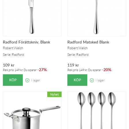
Radford Förättskniv, Blank
Radford Matsked Blank
Robert Welch
Robert Welch
Serie: Radford
Serie: Radford
109
kr
119
kr
27%
20%
-
.
-
.
Rek.pris
149
kr
. Du sparar
Rek.pris
149
kr
. Du sparar
KÖP
KÖP
I lager.
I lager.