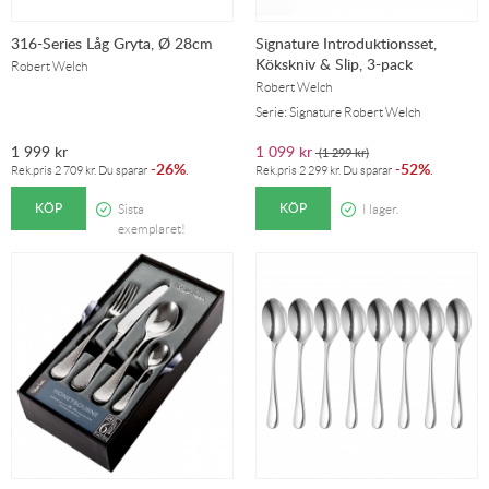
316-Series Låg Gryta, Ø 28cm
Signature Introduktionsset,
Kökskniv & Slip, 3-pack
Robert Welch
Robert Welch
Serie: Signature Robert Welch
1 999
kr
1 099
kr
(
1 299
kr
)
26%
52%
-
.
-
.
Rek.pris
2 709
kr
. Du sparar
Rek.pris
2 299
kr
. Du sparar
KÖP
KÖP
Sista
I lager.
exemplaret!