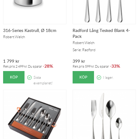
316-Series Kastrull, Ø 18cm
Radford Lång Tesked Blank 4-
Pack
Robert Welch
Robert Welch
Serie: Radford
1 799
kr
399
kr
28%
33%
-
.
-
.
Rek.pris
2 499
kr
. Du sparar
Rek.pris
599
kr
. Du sparar
KÖP
KÖP
Sista
I lager.
exemplaret!