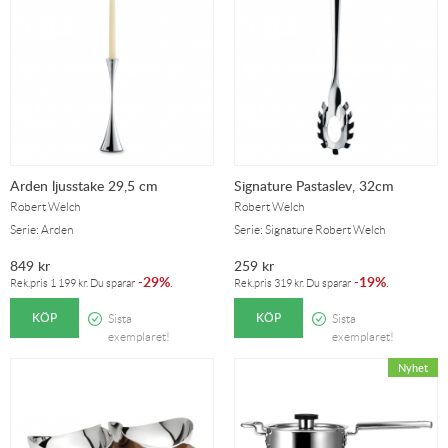
Arden ljusstake 29,5 cm
Signature Pastaslev, 32cm
Robert Welch
Robert Welch
Serie: Arden
Serie: Signature Robert Welch
849
kr
259
kr
29%
19%
-
.
-
.
Rek.pris
1 199
kr
. Du sparar
Rek.pris
319
kr
. Du sparar
KÖP
KÖP
Sista
Sista
exemplaret!
exemplaret!