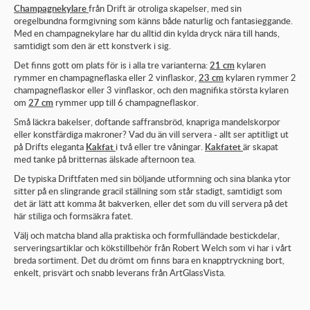
Champagnekylare
från Drift är otroliga skapelser, med sin
oregelbundna formgivning som känns både naturlig och fantasieggande.
Med en champagnekylare har du alltid din kylda dryck nära till hands,
samtidigt som den är ett konstverk i sig.
Det finns gott om plats för is i alla tre varianterna:
21 cm
kylaren
rymmer en champagneflaska eller 2 vinflaskor,
23 cm
kylaren rymmer 2
champagneflaskor eller 3 vinflaskor, och den magnifika största kylaren
om
27 cm
rymmer upp till 6 champagneflaskor.
Små läckra bakelser, doftande saffransbröd, knapriga mandelskorpor
eller konstfärdiga makroner? Vad du än vill servera - allt ser aptitligt ut
på Drifts eleganta
Kakfat
i två eller tre våningar.
Kakfatet
är skapat
med tanke på britternas älskade afternoon tea.
De typiska Driftfaten med sin böljande utformning och sina blanka ytor
sitter på en slingrande gracil ställning som står stadigt, samtidigt som
det är lätt att komma åt bakverken, eller det som du vill servera på det
här stiliga och formsäkra fatet.
Välj och matcha bland alla praktiska och formfulländade bestickdelar,
serveringsartiklar och kökstillbehör från Robert Welch som vi har i vårt
breda sortiment. Det du drömt om finns bara en knapptryckning bort,
enkelt, prisvärt och snabb leverans från ArtGlassVista.