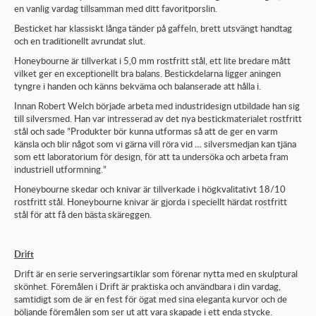
en vanlig vardag tillsamman med ditt favoritporslin.
Besticket har klassiskt långa tänder på gaffeln, brett utsvängt handtag
och en traditionellt avrundat slut.
Honeybourne är tillverkat i 5,0 mm rostfritt stål, ett lite bredare mått
vilket ger en exceptionellt bra balans. Bestickdelarna ligger aningen
tyngre i handen och känns bekväma och balanserade att hålla i.
Innan Robert Welch började arbeta med industridesign utbildade han sig
till silversmed. Han var intresserad av det nya bestickmaterialet rostfritt
stål och sade ”Produkter bör kunna utformas så att de ger en varm
känsla och blir något som vi gärna vill röra vid … silversmedjan kan tjäna
som ett laboratorium för design, för att ta undersöka och arbeta fram
industriell utformning.”
Honeybourne skedar och knivar är tillverkade i högkvalitativt 18/10
rostfritt stål. Honeybourne knivar är gjorda i speciellt härdat rostfritt
stål för att få den bästa skäreggen.
Drift
Drift är en serie serveringsartiklar som förenar nytta med en skulptural
skönhet. Föremålen i Drift är praktiska och användbara i din vardag,
samtidigt som de är en fest för ögat med sina eleganta kurvor och de
böljande föremålen som ser ut att vara skapade i ett enda stycke.