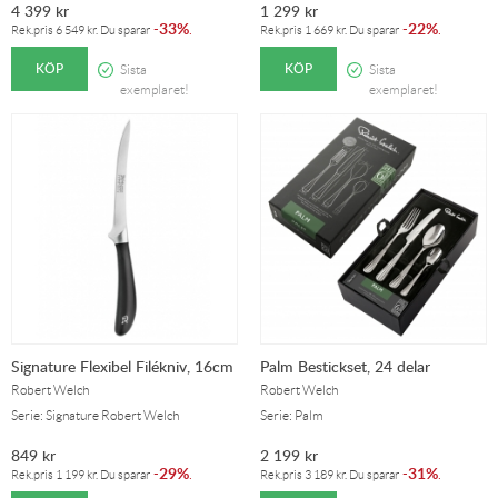
4 399
kr
1 299
kr
33%
22%
-
.
-
.
Rek.pris
6 549
kr
. Du sparar
Rek.pris
1 669
kr
. Du sparar
KÖP
KÖP
Sista
Sista
exemplaret!
exemplaret!
Signature Flexibel Filékniv, 16cm
Palm Bestickset, 24 delar
Robert Welch
Robert Welch
Serie: Signature Robert Welch
Serie: Palm
849
kr
2 199
kr
29%
31%
-
.
-
.
Rek.pris
1 199
kr
. Du sparar
Rek.pris
3 189
kr
. Du sparar