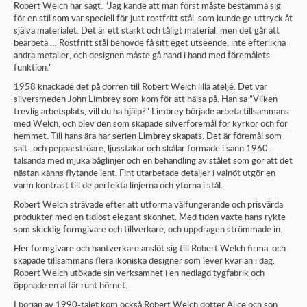
Robert Welch har sagt: ”Jag kände att man först måste bestämma sig
för en stil som var speciell för just rostfritt stål, som kunde ge uttryck åt
själva materialet. Det är ett starkt och tåligt material, men det går att
bearbeta … Rostfritt stål behövde få sitt eget utseende, inte efterlikna
andra metaller, och designen måste gå hand i hand med föremålets
funktion.”
1958 knackade det på dörren till Robert Welch lilla ateljé. Det var
silversmeden John Limbrey som kom för att hälsa på. Han sa ”Vilken
trevlig arbetsplats, vill du ha hjälp?” Limbrey började arbeta tillsammans
med Welch, och blev den som skapade silverföremål för kyrkor och för
hemmet. Till hans ära har serien
Limbrey
skapats. Det är föremål som
salt- och pepparströare, ljusstakar och skålar formade i sann 1960-
talsanda med mjuka båglinjer och en behandling av stålet som gör att det
nästan känns flytande lent. Fint utarbetade detaljer i valnöt utgör en
varm kontrast till de perfekta linjerna och ytorna i stål.
Robert Welch strävade efter att utforma välfungerande och prisvärda
produkter med en tidlöst elegant skönhet. Med tiden växte hans rykte
som skicklig formgivare och tillverkare, och uppdragen strömmade in.
Fler formgivare och hantverkare anslöt sig till Robert Welch firma, och
skapade tillsammans flera ikoniska designer som lever kvar än i dag.
Robert Welch utökade sin verksamhet i en nedlagd tygfabrik och
öppnade en affär runt hörnet.
I början av 1990-talet kom också Robert Welch dotter Alice och son