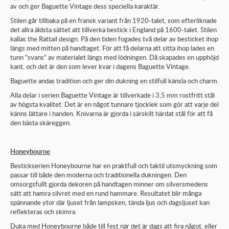
av och ger Baguette Vintage dess speciella karaktär.
Stilen går tillbaka på en fransk variant från 1920-talet, som efterliknade
det allra äldsta sättet att tillverka bestick i England på 1600-talet. Stilen
kallas the Rattail design. På den tiden fogades två delar av besticket ihop
längs med mitten på handtaget. För att få delarna att sitta ihop lades en
tunn ”svans” av materialet längs med lödningen. Då skapades en upphöjd
kant, och det är den som lever kvar i dagens Baguette Vintage.
Baguette andas tradition och ger din dukning en stilfull känsla och charm.
Alla delar i serien Baguette Vintage är tillverkade i 3,5 mm rostfritt stål
av högsta kvalitet. Det är en något tunnare tjocklek som gör att varje del
känns lättare i handen. Knivarna är gjorda i särskilt härdat stål för att få
den bästa skäreggen.
Honeybourne
Bestickserien Honeybourne har en praktfull och taktil utsmyckning som
passar till både den moderna och traditionella dukningen. Den
omsorgsfullt gjorda dekoren på handtagen minner om silversmedens
sätt att hamra silvret med en rund hammare. Resultatet blir många
spännande ytor där ljuset från lampsken, tända ljus och dagsljuset kan
reflekteras och skimra.
Duka med Honeybourne både till fest när det är dags att fira något, eller