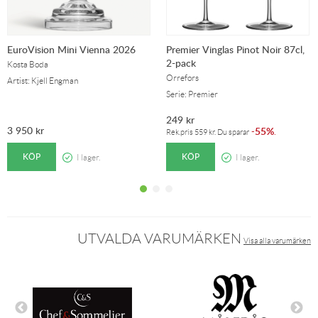
EuroVision Mini Vienna 2026
Premier Vinglas Pinot Noir 87cl,
2-pack
Kosta Boda
Orrefors
Artist: Kjell Engman
Serie: Premier
249
kr
3 950
kr
55%
-
.
Rek.pris
559
kr
. Du sparar
KÖP
KÖP
I lager.
I lager.
UTVALDA VARUMÄRKEN
Visa alla varumärken