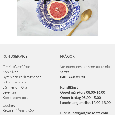
KUNDSERVICE
FRÅGOR
Om ArtGlassVista
Vår kundtjänst är redo att ta ditt
Köpvillkor
samtal
040 - 668 81 90
Byten och reklamationer
Sekretesspolicy
Kundtjänst
Läs mer om Glas
Öppet mån-tors 08.00-16.00
Leverans
Öppet fredag 08.00-15.00
Köp presentkort
Lunchstängt mellan 12.00-13.00
Cookies
Returer / Ångra köp
info@artglassvista.com
E-post: