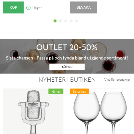
KÖP
BEVAKA
I lager.
NYHETER I BUTIKEN
Visa fler produkter
Se priset