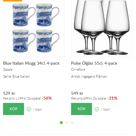
Blue Italian Mugg 34cl, 4-pack
Pulse Ölglas 55cl, 4-pack
Spode
Orrefors
Serie: Blue Italian
Artist: Ingegerd Råman
529
kr
549
kr
56%
21%
-
.
-
.
Rek.pris
1 199
kr
. Du sparar
Rek.pris
699
kr
. Du sparar
KÖP
KÖP
I lager.
I lager.