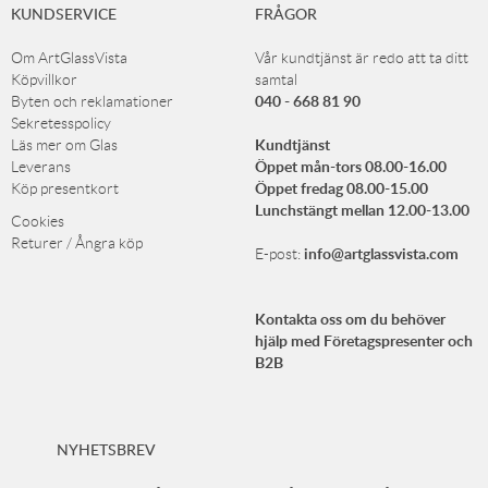
KUNDSERVICE
FRÅGOR
Om ArtGlassVista
Vår kundtjänst är redo att ta ditt
Köpvillkor
samtal
040 - 668 81 90
Byten och reklamationer
Sekretesspolicy
Kundtjänst
Läs mer om Glas
Öppet mån-tors 08.00-16.00
Leverans
Öppet fredag 08.00-15.00
Köp presentkort
Lunchstängt mellan 12.00-13.00
Cookies
Returer / Ångra köp
info@artglassvista.com
E-post:
Kontakta oss om du behöver
hjälp med Företagspresenter och
B2B
NYHETSBREV