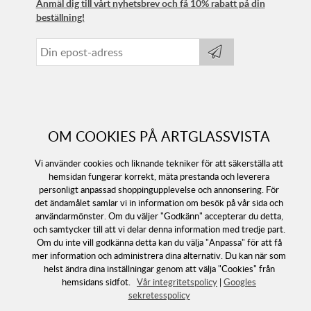
Anmäl dig till vårt nyhetsbrev och få 10% rabatt på din
beställning!
OM COOKIES PÅ ARTGLASSVISTA
Vi använder cookies och liknande tekniker för att säkerställa att
hemsidan fungerar korrekt, mäta prestanda och leverera
personligt anpassad shoppingupplevelse och annonsering. För
det ändamålet samlar vi in information om besök på vår sida och
användarmönster. Om du väljer "Godkänn" accepterar du detta,
Följ oss
och samtycker till att vi delar denna information med tredje part.
Om du inte vill godkänna detta kan du välja "Anpassa" för att få
mer information och administrera dina alternativ. Du kan när som
helst ändra dina inställningar genom att välja "Cookies" från
hemsidans sidfot.
Vår integritetspolicy
|
Googles
sekretesspolicy