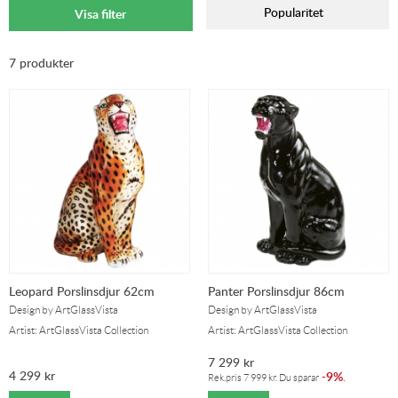
Popularitet
Visa filter
7 produkter
Leopard Porslinsdjur 62cm
Panter Porslinsdjur 86cm
Design by ArtGlassVista
Design by ArtGlassVista
Artist: ArtGlassVista Collection
Artist: ArtGlassVista Collection
7 299
kr
4 299
kr
9%
-
.
Rek.pris
7 999
kr
. Du sparar