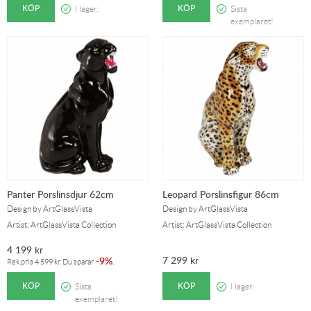
KÖP
KÖP
I lager.
Sista
exemplaret!
Panter Porslinsdjur 62cm
Leopard Porslinsfigur 86cm
Design by ArtGlassVista
Design by ArtGlassVista
Artist: ArtGlassVista Collection
Artist: ArtGlassVista Collection
4 199
kr
7 299
kr
9%
-
.
Rek.pris
4 599
kr
. Du sparar
KÖP
KÖP
Sista
I lager.
exemplaret!