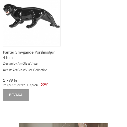
Panter Smygande Porslinsdjur
41cm
Design by ArtGlassVista
Artist: ArtGlassVista Collection
1 799
kr
22%
-
.
Rek.pris
2 299
kr
. Du sparar
BEVAKA