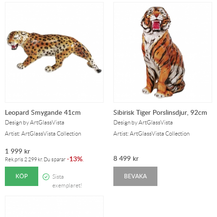
Leopard Smygande 41cm
Sibirisk Tiger Porslinsdjur, 92cm
Design by ArtGlassVista
Design by ArtGlassVista
Artist: ArtGlassVista Collection
Artist: ArtGlassVista Collection
1 999
kr
8 499
kr
13%
-
.
Rek.pris
2 299
kr
. Du sparar
KÖP
BEVAKA
Sista
exemplaret!