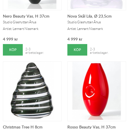
Nero Beauty Vas, H 37cm
Nova Skål Lila, Ø 23,5cm
Studio Glashyttan Åhus
Studio Glashyttan Åhus
Artist: Lennart Nissmark
Artist: Lennart Nissmark
4 999
kr
4 999
kr
KÖP
KÖP
2-3
2-3
arbetsdagar.
arbetsdagar.
Christmas Tree H 8cm
Rosso Beauty Vas, H 37cm