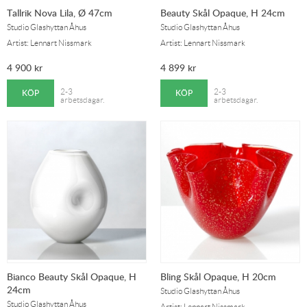
Tallrik Nova Lila, Ø 47cm
Beauty Skål Opaque, H 24cm
Studio Glashyttan Åhus
Studio Glashyttan Åhus
Artist: Lennart Nissmark
Artist: Lennart Nissmark
4 900
kr
4 899
kr
KÖP
KÖP
2-3
2-3
arbetsdagar.
arbetsdagar.
Bianco Beauty Skål Opaque, H
Bling Skål Opaque, H 20cm
24cm
Studio Glashyttan Åhus
Studio Glashyttan Åhus
Artist: Lennart Nissmark