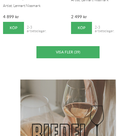
Artist: Lennart Nissmark
4 899
kr
2 499
kr
KÖP
KÖP
2-3
2-3
arbetsdagar.
arbetsdagar.