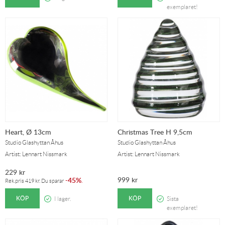
exemplaret!
Heart, Ø 13cm
Christmas Tree H 9,5cm
Studio Glashyttan Åhus
Studio Glashyttan Åhus
Artist: Lennart Nissmark
Artist: Lennart Nissmark
229
kr
999
kr
45%
-
.
Rek.pris
419
kr
. Du sparar
KÖP
KÖP
I lager.
Sista
exemplaret!