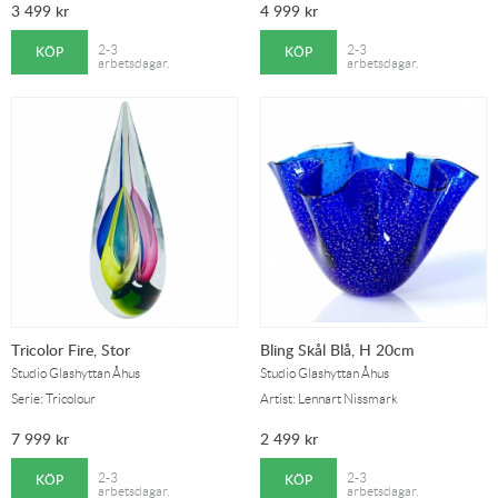
3 499
kr
4 999
kr
KÖP
KÖP
2-3
2-3
arbetsdagar.
arbetsdagar.
Tricolor Fire, Stor
Bling Skål Blå, H 20cm
Studio Glashyttan Åhus
Studio Glashyttan Åhus
Serie: Tricolour
Artist: Lennart Nissmark
7 999
kr
2 499
kr
KÖP
KÖP
2-3
2-3
arbetsdagar.
arbetsdagar.