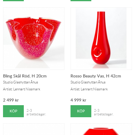
Bling Skål Röd, H 20cm
Rosso Beauty Vas, H 42cm
Studio Glashyttan Åhus
Studio Glashyttan Åhus
Artist: Lennart Nissmark
Artist: Lennart Nissmark
2 499
kr
4 999
kr
KÖP
KÖP
2-3
2-3
arbetsdagar.
arbetsdagar.