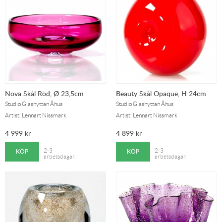
Nova Skål Röd, Ø 23,5cm
Beauty Skål Opaque, H 24cm
Studio Glashyttan Åhus
Studio Glashyttan Åhus
Artist: Lennart Nissmark
Artist: Lennart Nissmark
4 999
kr
4 899
kr
KÖP
KÖP
2-3
2-3
arbetsdagar.
arbetsdagar.