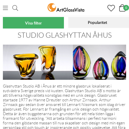
0
Popularitet
Visa filter
Hem
Varumärken
STUDIO GLASHYTTAN ÅHUS
Glashyttan Studio AB i Åhus är ett mindre glasbruk lokaliserat i
sydvästra Sverige precis vid kusten. Glashyttan Studio AB´s motto är
att tillverka högkvalitets konstglas med en unik design. Glasbruket
startade 1977 av Hanne Dreutler och Arthur Zirnsack. Arthur
Zirnsack gav sedan över ansvaret till Lennart Nissmark som idag driver
glasbruket. För Lennart är framgång en unik design och högkvalitet.
Detta är även byggstenarna och grunden för att hela tiden ligga i
framkant för utveckling. "Att arbeta tillsammans i perfekt harmoni
forma den glödande massan till nya skapelser och design med min egen
personliga stil och touch är inspirerande och positiv upplevelse. Att föra