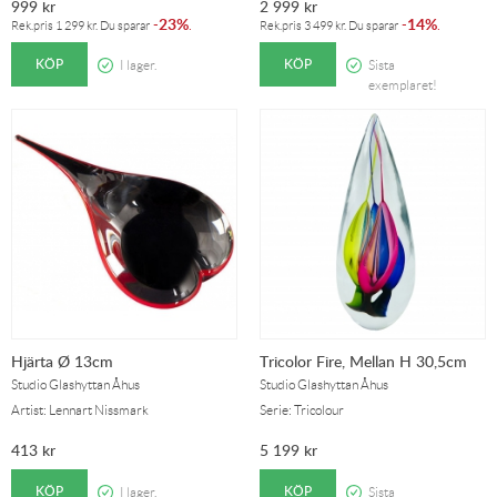
999
kr
2 999
kr
23%
14%
-
.
-
.
Rek.pris
1 299
kr
. Du sparar
Rek.pris
3 499
kr
. Du sparar
KÖP
KÖP
I lager.
Sista
exemplaret!
Hjärta Ø 13cm
Tricolor Fire, Mellan H 30,5cm
Studio Glashyttan Åhus
Studio Glashyttan Åhus
Artist: Lennart Nissmark
Serie: Tricolour
413
kr
5 199
kr
KÖP
KÖP
I lager.
Sista