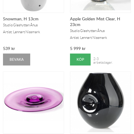
Snowman, H 13cm
Apple Golden Mist Clear, H
23cm
Studio Glashyttan Åhus
Studio Glashyttan Åhus
Artist: Lennart Nissmark
Artist: Lennart Nissmark
539
kr
5 999
kr
BEVAKA
KÖP
2-3
arbetsdagar.