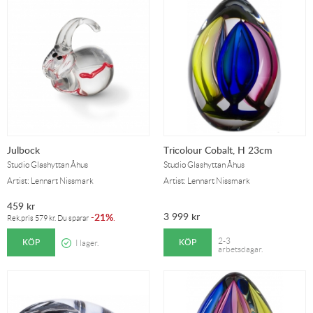
Julbock
Tricolour Cobalt, H 23cm
Studio Glashyttan Åhus
Studio Glashyttan Åhus
Artist: Lennart Nissmark
Artist: Lennart Nissmark
459
kr
3 999
kr
21%
-
.
Rek.pris
579
kr
. Du sparar
KÖP
KÖP
2-3
I lager.
arbetsdagar.