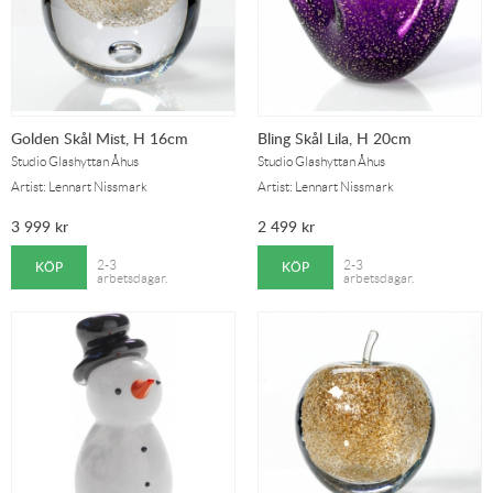
Golden Skål Mist, H 16cm
Bling Skål Lila, H 20cm
Studio Glashyttan Åhus
Studio Glashyttan Åhus
Artist: Lennart Nissmark
Artist: Lennart Nissmark
3 999
kr
2 499
kr
KÖP
KÖP
2-3
2-3
arbetsdagar.
arbetsdagar.