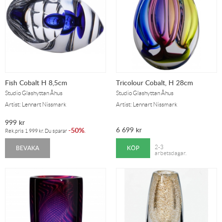
Fish Cobalt H 8,5cm
Tricolour Cobalt, H 28cm
Studio Glashyttan Åhus
Studio Glashyttan Åhus
Artist: Lennart Nissmark
Artist: Lennart Nissmark
999
kr
6 699
kr
50%
-
.
Rek.pris
1 999
kr
. Du sparar
BEVAKA
KÖP
2-3
arbetsdagar.