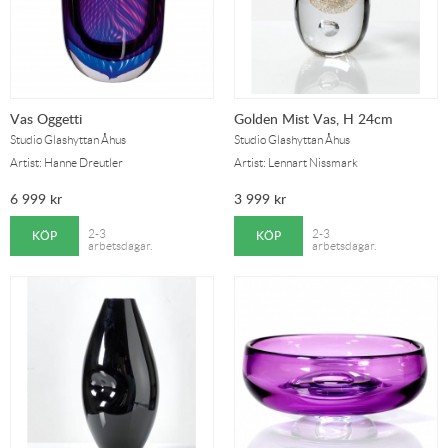
Vas Oggetti
Golden Mist Vas, H 24cm
Studio Glashyttan Åhus
Studio Glashyttan Åhus
Artist: Hanne Dreutler
Artist: Lennart Nissmark
6 999
kr
3 999
kr
KÖP
KÖP
2-3
2-3
arbetsdagar.
arbetsdagar.