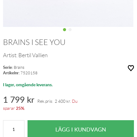
BRAINS I SEE YOU
Artist:
Bertil Vallien
Serie:
Brains
Artikelnr:
7520158
I lager, omgående leverans.
1 799
kr
Rek.pris:
2 400
kr
.
Du
25%
sparar
.