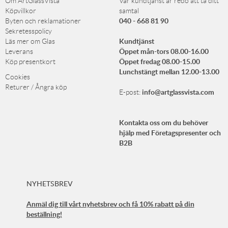
Om ArtGlassVista
Vår kundtjänst är redo att ta ditt
Köpvillkor
samtal
040 - 668 81 90
Byten och reklamationer
Sekretesspolicy
Kundtjänst
Läs mer om Glas
Öppet mån-tors 08.00-16.00
Leverans
Öppet fredag 08.00-15.00
Köp presentkort
Lunchstängt mellan 12.00-13.00
Cookies
Returer / Ångra köp
info@artglassvista.com
E-post:
Kontakta oss om du behöver
hjälp med Företagspresenter och
B2B
NYHETSBREV
Anmäl dig till vårt nyhetsbrev och få 10% rabatt på din
beställning!