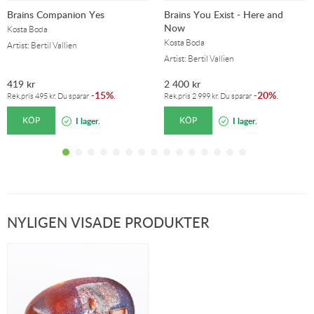
Brains Companion Yes
Brains You Exist - Here and
Now
Kosta Boda
Kosta Boda
Artist: Bertil Vallien
Artist: Bertil Vallien
419
kr
2 400
kr
15%
20%
-
.
-
.
Rek.pris
495
kr
. Du sparar
Rek.pris
2 999
kr
. Du sparar
KÖP
KÖP
I lager.
I lager.
NYLIGEN VISADE PRODUKTER