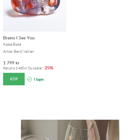
Brains I See You
Kosta Boda
Artist: Bertil Vallien
1 799
kr
25%
-
.
Rek.pris
2 400
kr
. Du sparar
KÖP
I lager.