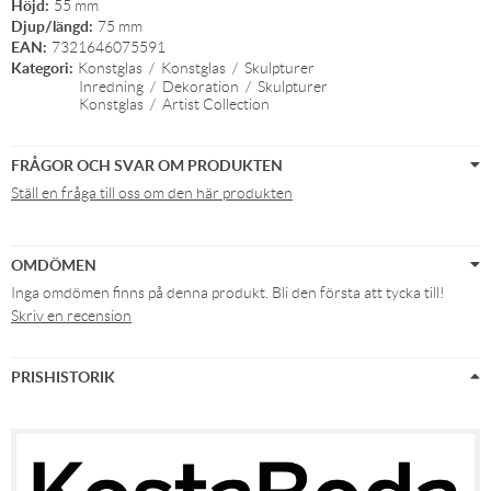
Höjd:
55 mm
Djup/längd:
75 mm
EAN:
7321646075591
Kategori:
Konstglas
/
Konstglas
/
Skulpturer
Inredning
/
Dekoration
/
Skulpturer
Konstglas
/
Artist Collection
FRÅGOR OCH SVAR OM PRODUKTEN
Ställ en fråga till oss om den här produkten
OMDÖMEN
Inga omdömen finns på denna produkt. Bli den första att tycka till!
Skriv en recension
PRISHISTORIK