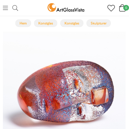
0
Hem
Konstglas
Konstglas
Skulpturer