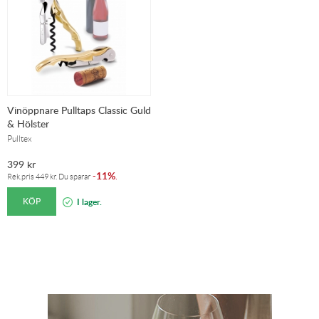
Vinöppnare Pulltaps Classic Guld
& Hölster
Pulltex
399
kr
11%
-
.
Rek.pris
449
kr
. Du sparar
KÖP
I lager.