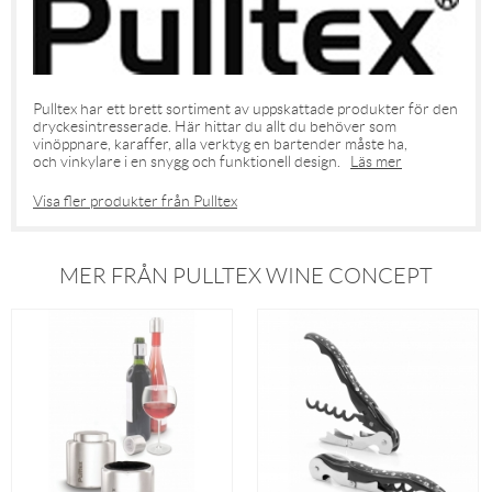
Pulltex har ett brett sortiment av uppskattade produkter för den
dryckesintresserade. Här hittar du allt du behöver som
vinöppnare, karaffer, alla verktyg en bartender måste ha,
och vinkylare i en snygg och funktionell design.
Läs mer
Visa fler produkter från Pulltex
MER FRÅN PULLTEX WINE CONCEPT