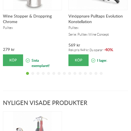
Wine Stopper & Droppring
Vinöppnare Pulltaps Evolution
Chrome
Konstellation
Pulltex
Pulltex
Serie: Pulltex Wine Concept
569
kr
279
kr
40%
-
.
Rek.pris
949
kr
. Du sparar
KÖP
KÖP
Sista
I lager.
exemplaret!
NYLIGEN VISADE PRODUKTER