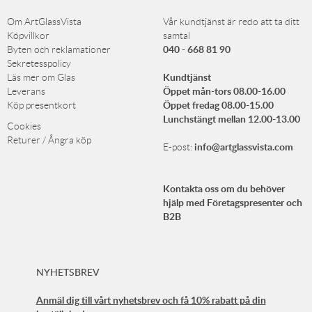
Om ArtGlassVista
Vår kundtjänst är redo att ta ditt
Köpvillkor
samtal
040 - 668 81 90
Byten och reklamationer
Sekretesspolicy
Kundtjänst
Läs mer om Glas
Öppet mån-tors 08.00-16.00
Leverans
Öppet fredag 08.00-15.00
Köp presentkort
Lunchstängt mellan 12.00-13.00
Cookies
Returer / Ångra köp
info@artglassvista.com
E-post:
Kontakta oss om du behöver
hjälp med Företagspresenter och
B2B
NYHETSBREV
Anmäl dig till vårt nyhetsbrev och få 10% rabatt på din