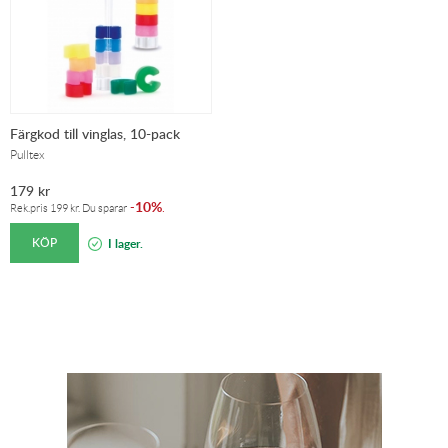
Färgkod till vinglas, 10-pack
Pulltex
179
kr
10%
-
.
Rek.pris
199
kr
. Du sparar
KÖP
I lager.