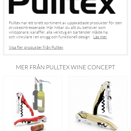
Pulltex har ett brett sortiment av uppskattade produkter för den
dryckesintresserade. Här hittar du allt du behöver som
vinöppnare, karaffer, alla verktyg en bartender måste ha,
och vinkylare i en snygg och funktionell design.
Läs mer
Visa fler produkter från Pulltex
MER FRÅN PULLTEX WINE CONCEPT