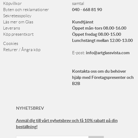
Köpvillkor
samtal
040 - 668 81 90
Byten och reklamationer
Sekretesspolicy
Kundtjänst
Läs mer om Glas
Öppet mån-tors 08.00-16.00
Leverans
Öppet fredag 08.00-15.00
Köp presentkort
Lunchstängt mellan 12.00-13.00
Cookies
Returer / Ångra köp
info@artglassvista.com
E-post:
Kontakta oss om du behöver
hjälp med Företagspresenter och
B2B
NYHETSBREV
Anmäl dig till vårt nyhetsbrev och få 10% rabatt på din
beställning!