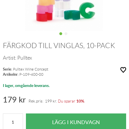
FÄRGKOD TILL VINGLAS, 10-PACK
Artist:
Pulltex
Serie:
Pulltex Wine Concept
Artikelnr:
P-109-400-00
I lager, omgående leverans.
179
kr
10%
Rek.pris:
199
kr
.
Du sparar
.