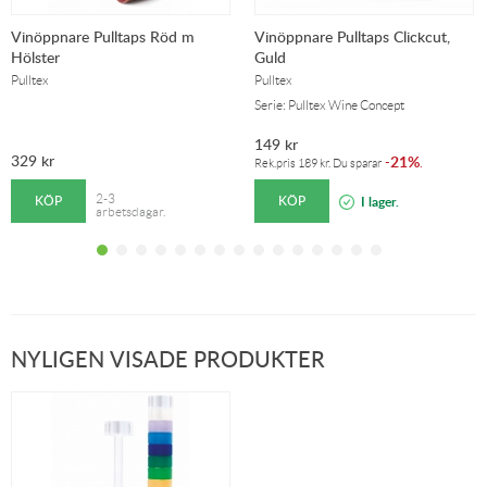
Vinöppnare Pulltaps Röd m
Vinöppnare Pulltaps Clickcut,
Hölster
Guld
Pulltex
Pulltex
Serie: Pulltex Wine Concept
149
kr
329
kr
21%
-
.
Rek.pris
189
kr
. Du sparar
KÖP
KÖP
2-3
I lager.
arbetsdagar.
NYLIGEN VISADE PRODUKTER