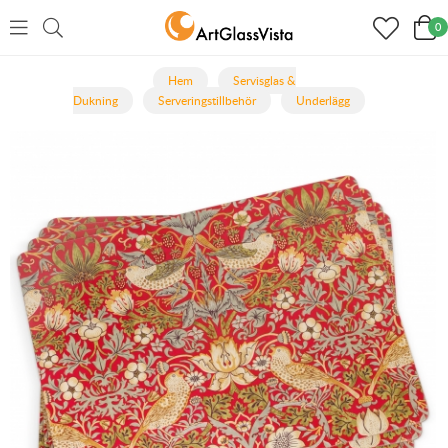
0
Hem
Servisglas &
Dukning
Serveringstillbehör
Underlägg