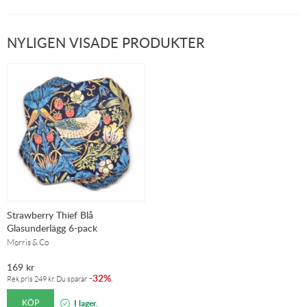
NYLIGEN VISADE PRODUKTER
Strawberry Thief Blå
Glasunderlägg 6-pack
Morris & Co
169
kr
32%
-
.
Rek.pris
249
kr
. Du sparar
KÖP
I lager.