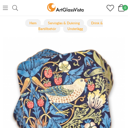
0
Hem
Servisglas & Dukning
Drink &
Bartillbehör
Underlägg