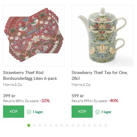
Strawberry Thief Röd
Strawberry Thief Tea for One,
Bordsunderlägg Liten 6-pack
28cl
Morris & Co
Morris & Co
399
kr
599
kr
32%
40%
-
.
-
.
Rek.pris
589
kr
. Du sparar
Rek.pris
999
kr
. Du sparar
KÖP
KÖP
I lager.
I lager.