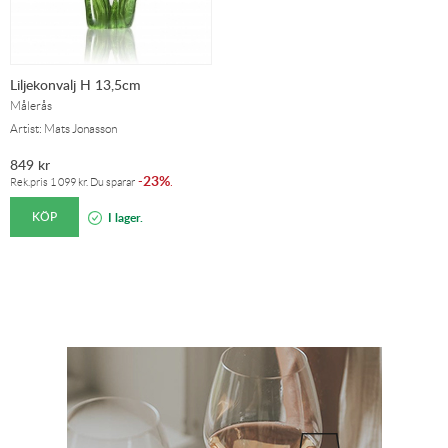
Liljekonvalj H 13,5cm
Målerås
Artist: Mats Jonasson
849
kr
23%
-
.
Rek.pris
1 099
kr
. Du sparar
KÖP
I lager.