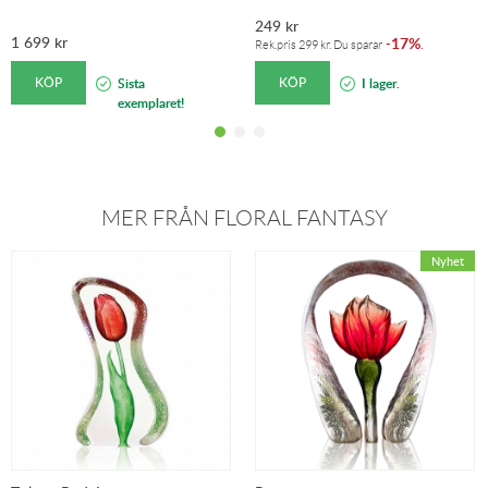
249
kr
1 699
kr
17%
-
.
Rek.pris
299
kr
. Du sparar
KÖP
KÖP
Sista
I lager.
exemplaret!
MER FRÅN FLORAL FANTASY