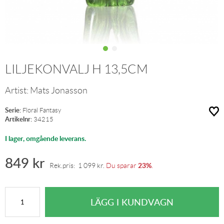
LILJEKONVALJ H 13,5CM
Artist:
Mats Jonasson
Serie:
Floral Fantasy
Artikelnr:
34215
I lager, omgående leverans.
849
kr
23%
Rek.pris:
1 099
kr
.
Du sparar
.