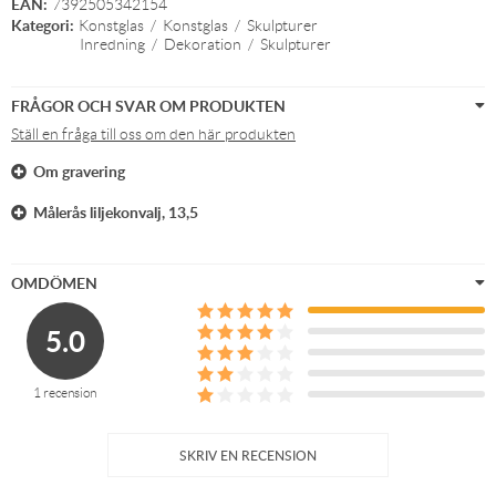
EAN:
7392505342154
Kategori:
Konstglas
/
Konstglas
/
Skulpturer
Inredning
/
Dekoration
/
Skulpturer
FRÅGOR OCH SVAR OM PRODUKTEN
Ställ en fråga till oss om den här produkten
Om gravering
Målerås liljekonvalj, 13,5
OMDÖMEN
5.0
1 recension
SKRIV EN RECENSION