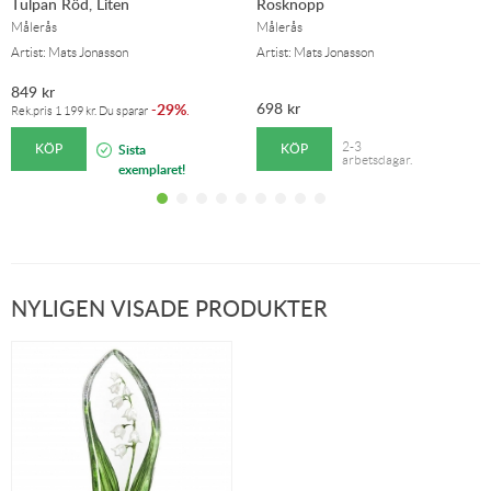
Tulpan Röd, Liten
Rosknopp
Målerås
Målerås
Artist: Mats Jonasson
Artist: Mats Jonasson
849
kr
698
kr
29%
-
.
Rek.pris
1 199
kr
. Du sparar
KÖP
KÖP
2-3
Sista
arbetsdagar.
exemplaret!
NYLIGEN VISADE PRODUKTER