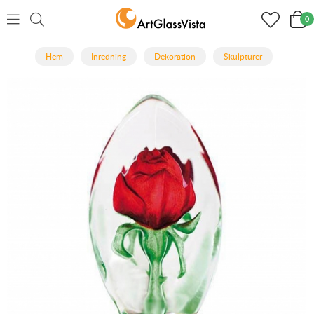
0
Hem
Inredning
Dekoration
Skulpturer