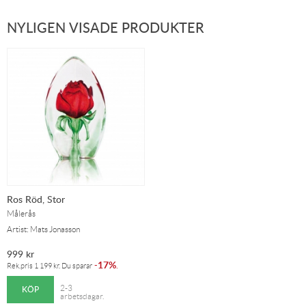
NYLIGEN VISADE PRODUKTER
Ros Röd, Stor
Målerås
Artist: Mats Jonasson
999
kr
17%
-
.
Rek.pris
1 199
kr
. Du sparar
KÖP
2-3
arbetsdagar.