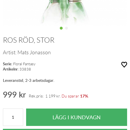
ROS RÖD, STOR
Artist:
Mats Jonasson
Serie:
Floral Fantasy
Artikelnr:
33838
Leveranstid, 2-3 arbetsdagar.
999
kr
17%
Rek.pris:
1 199
kr
.
Du sparar
.