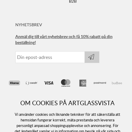
B2B
NYHETSBREV
Anmäl dig till vårt nyhetsbrev och få 10% rabatt på din
beställning!
OM COOKIES PÅ ARTGLASSVISTA
Vi använder cookies och liknande tekniker för att säkerställa att
hemsidan fungerar korrekt, mäta prestanda och leverera
personligt anpassad shoppingupplevelse och annonsering. För
Följ oss
det ändamålet samlar vi in information om besök på vår sida och