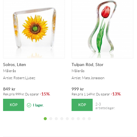
Solros, Liten
Tulpan Röd, Stor
Målerås
Målerås
Artist: Robert Ljubez
Artist: Mats Jonasson
849
kr
999
kr
15%
13%
-
.
-
.
Rek.pris
999
kr
. Du sparar
Rek.pris
1 149
kr
. Du sparar
KÖP
KÖP
2-3
I lager.
arbetsdagar.