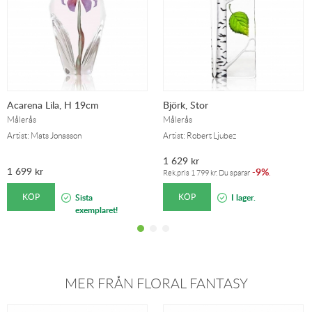
Acarena Lila, H 19cm
Björk, Stor
Målerås
Målerås
Artist: Mats Jonasson
Artist: Robert Ljubez
1 629
kr
1 699
kr
9%
-
.
Rek.pris
1 799
kr
. Du sparar
KÖP
KÖP
Sista
I lager.
exemplaret!
MER FRÅN FLORAL FANTASY