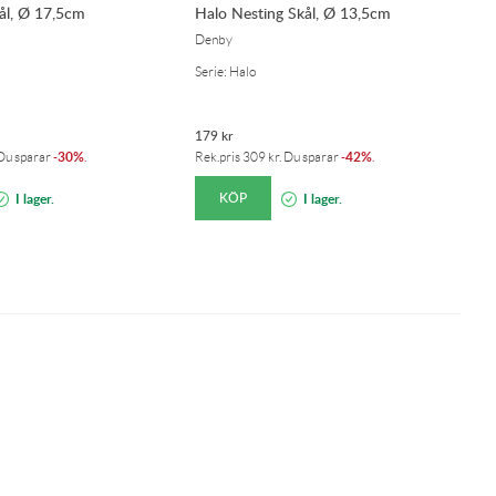
ål, Ø 17,5cm
Halo Nesting Skål, Ø 13,5cm
H
Denby
D
Serie: Halo
Se
179
kr
2
30%
42%
 Du sparar
-
.
Rek.pris
309
kr
. Du sparar
-
.
Re
KÖP
I lager.
I lager.