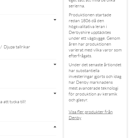
eget sätt att mixa de olika
serierna.
Produktionen startade
redan 1806 då den
högkvalitativa leran i
Derbyshire upptäcktes
under ett vägbygge. Genom
åren har produktionen
/
Djupa tallrikar
varierat med vilka varor som
efterfrågats.
Under det senaste årtiondet
har substantiella
investeringar gjorts och idag
har Denby marknadens
mest avancerade teknologi
för produktion av keramik
och glasyr.
att tycka till!
Visa fler produkter från
Denby