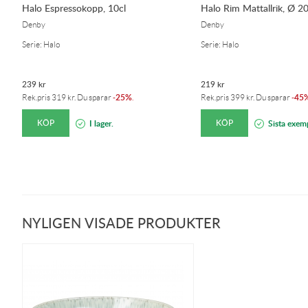
Halo Espressokopp, 10cl
Halo Rim Mattallrik, Ø 2
Denby
Denby
Serie: Halo
Serie: Halo
239
kr
219
kr
25%
45
Rek.pris
319
kr
. Du sparar
-
.
Rek.pris
399
kr
. Du sparar
-
KÖP
KÖP
I lager.
Sista exemp
NYLIGEN VISADE PRODUKTER