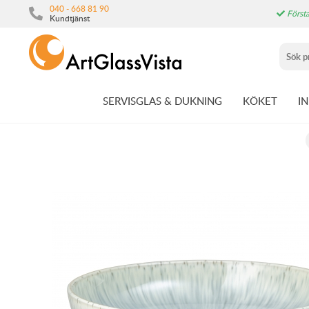
040 - 668 81 90
Första
Kundtjänst
SERVISGLAS & DUKNING
KÖKET
I