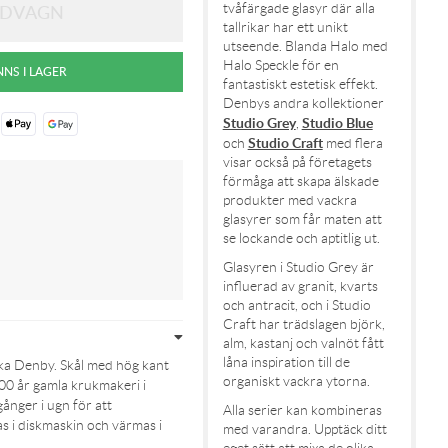
tvåfärgade glasyr där alla
tallrikar har ett unikt
utseende. Blanda Halo med
Halo Speckle för en
fantastiskt estetisk effekt.
Denbys andra kollektioner
Studio Grey
Studio Blue
,
Studio Craft
och
med flera
visar också på företagets
förmåga att skapa älskade
produkter med vackra
glasyrer som får maten att
se lockande och aptitlig ut.
Glasyren i Studio Grey är
influerad av granit, kvarts
och antracit, och i Studio
Craft har trädslagen björk,
alm, kastanj och valnöt fått
låna inspiration till de
ska Denby. Skål med hög kant
organiskt vackra ytorna.
200 år gamla krukmakeri i
gånger i ugn för att
Alla serier kan kombineras
as i diskmaskin och värmas i
med varandra. Upptäck ditt