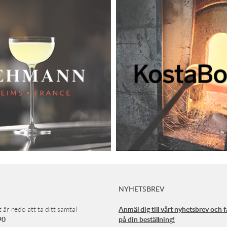
NYHETSBREV
Anmäl dig till vårt nyhetsbrev och 
 är redo att ta ditt samtal
90
på din beställning!