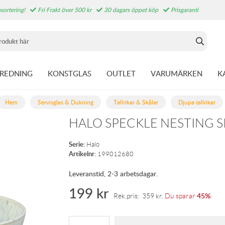
sortering!
Fri Frakt över 500 kr
30 dagars öppet köp
Prisgaranti
NREDNING
KONSTGLAS
OUTLET
VARUMÄRKEN
K
Hem
Servisglas & Dukning
Tallrikar & Skålar
Djupa tallrikar
HALO SPECKLE NESTING S
Serie:
Halo
Artikelnr:
199012680
Leveranstid, 2-3 arbetsdagar.
199
kr
45%
Rek.pris:
359
kr
.
Du sparar
.