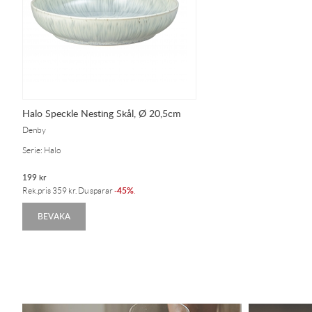
Halo Speckle Nesting Skål, Ø 20,5cm
Denby
Serie: Halo
199
kr
45%
Rek.pris
359
kr
. Du sparar
-
.
BEVAKA