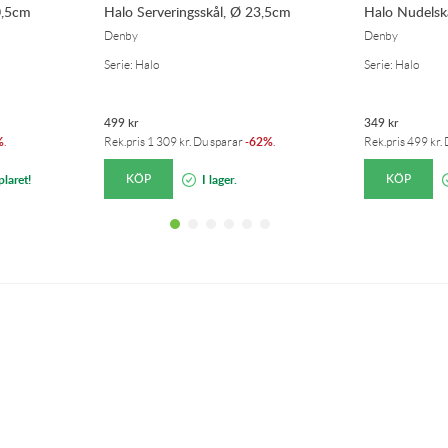
0,5cm
Halo Serveringsskål, Ø 23,5cm
Halo Nudelsk
Denby
Denby
Serie: Halo
Serie: Halo
499
kr
349
kr
%
62%
.
Rek.pris
1 309
kr
. Du sparar
-
.
Rek.pris
499
kr
.
KÖP
KÖP
laret!
I lager.