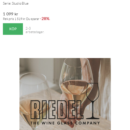
Serie: Studio Blue
1 099
kr
28%
-
.
Rek.pris
1 519
kr
. Du sparar
KÖP
2-3
arbetsdagar.