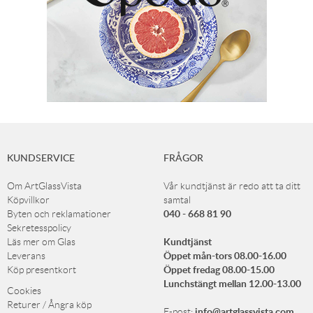
KUNDSERVICE
FRÅGOR
Om ArtGlassVista
Vår kundtjänst är redo att ta ditt
Köpvillkor
samtal
040 - 668 81 90
Byten och reklamationer
Sekretesspolicy
Kundtjänst
Läs mer om Glas
Öppet mån-tors 08.00-16.00
Leverans
Öppet fredag 08.00-15.00
Köp presentkort
Lunchstängt mellan 12.00-13.00
Cookies
Returer / Ångra köp
info@artglassvista.com
E-post: