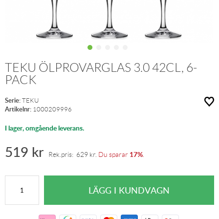
TEKU ÖLPROVARGLAS 3.0 42CL, 6-
PACK
Serie:
TEKU
Artikelnr:
1000209996
I lager, omgående leverans.
519
kr
17%
Rek.pris:
629
kr
.
Du sparar
.