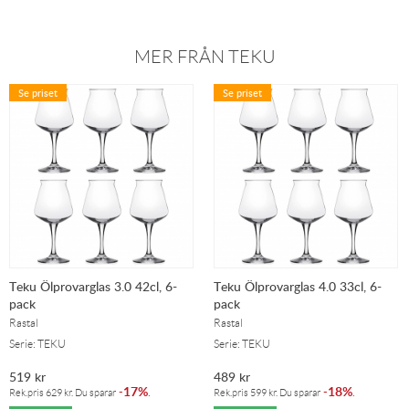
MER FRÅN TEKU
Se priset
Se priset
Teku Ölprovarglas 3.0 42cl, 6-
Teku Ölprovarglas 4.0 33cl, 6-
pack
pack
Rastal
Rastal
Serie: TEKU
Serie: TEKU
519
kr
489
kr
17%
18%
-
.
-
.
Rek.pris
629
kr
. Du sparar
Rek.pris
599
kr
. Du sparar