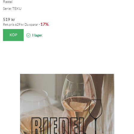
Rastal
Serie: TEKU
519
kr
17%
-
.
Rek.pris
629
kr
. Du sparar
KÖP
I lager.