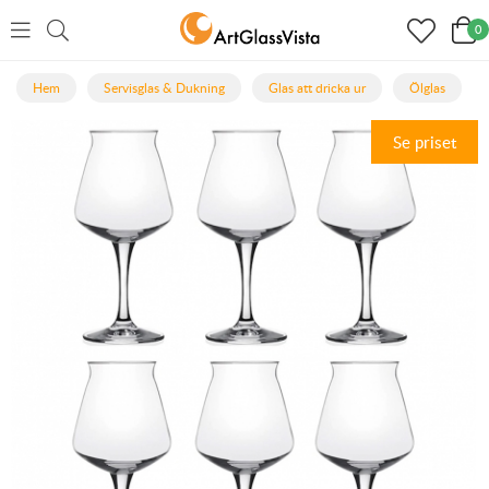
0
Hem
Servisglas & Dukning
Glas att dricka ur
Ölglas
Se priset