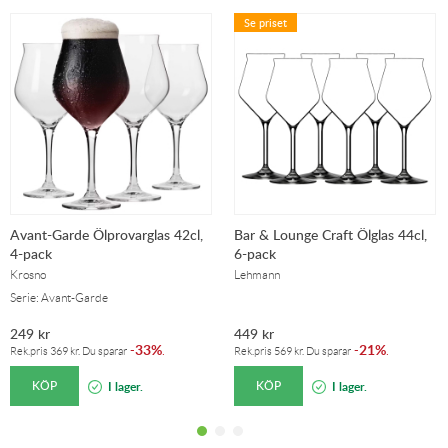
Se priset
Avant-Garde Ölprovarglas 42cl,
Bar & Lounge Craft Ölglas 44cl,
4-pack
6-pack
Krosno
Lehmann
Serie: Avant-Garde
249
kr
449
kr
33%
21%
-
.
-
.
Rek.pris
369
kr
. Du sparar
Rek.pris
569
kr
. Du sparar
KÖP
KÖP
I lager.
I lager.