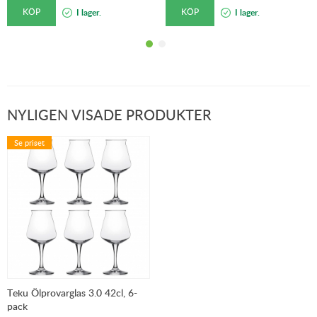
KÖP
KÖP
I lager.
I lager.
NYLIGEN VISADE PRODUKTER
Se priset
Teku Ölprovarglas 3.0 42cl, 6-
pack