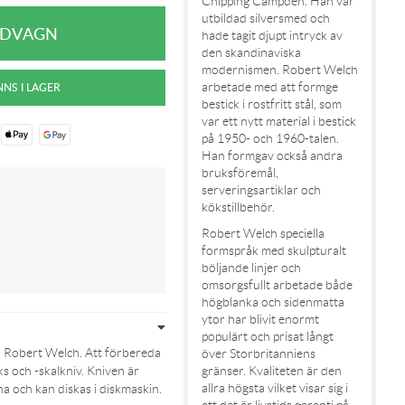
Chipping Campden. Han var
utbildad silversmed och
hade tagit djupt intryck av
den skandinaviska
modernismen. Robert Welch
arbetade med att formge
bestick i rostfritt stål, som
var ett nytt material i bestick
på 1950- och 1960-talen.
Han formgav också andra
bruksföremål,
serveringsartiklar och
kökstillbehör.
Robert Welch speciella
formspråk med skulpturalt
böljande linjer och
omsorgsfullt arbetade både
högblanka och sidenmatta
ytor har blivit enormt
populärt och prisat långt
a Robert Welch. Att förbereda
över Storbritanniens
gränser. Kvaliteten är den
ks och -skalkniv. Kniven är
allra högsta vilket visar sig i
na och kan diskas i diskmaskin.
att det är livstids garanti på