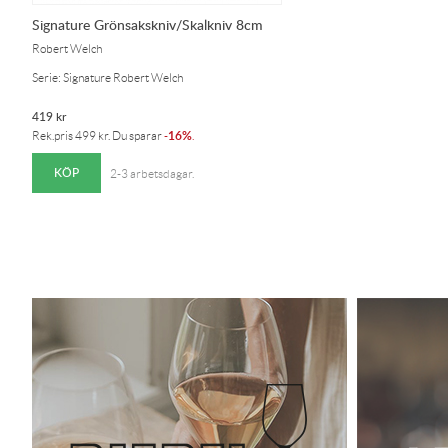
Signature Grönsakskniv/Skalkniv 8cm
Robert Welch
Serie: Signature Robert Welch
419
kr
16%
Rek.pris
499
kr
. Du sparar
-
.
KÖP
2-3 arbetsdagar.