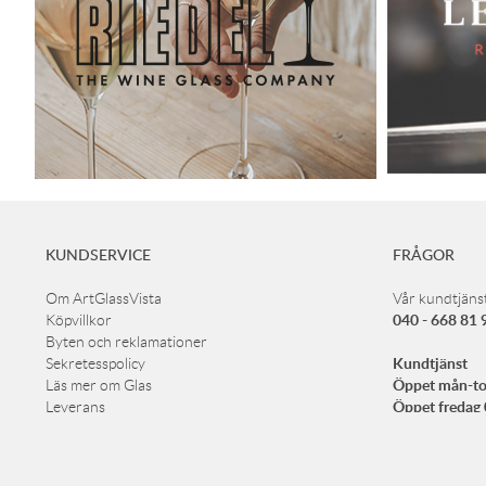
KUNDSERVICE
FRÅGOR
Om ArtGlassVista
Vår kundtjänst
040 - 668 81 
Köpvillkor
Byten och reklamationer
Kundtjänst
Sekretesspolicy
Öppet mån-to
Läs mer om Glas
Öppet fredag
Leverans
Lunchstängt m
Köp presentkort
Cookies
info@a
E-post:
Returer / Ångra köp