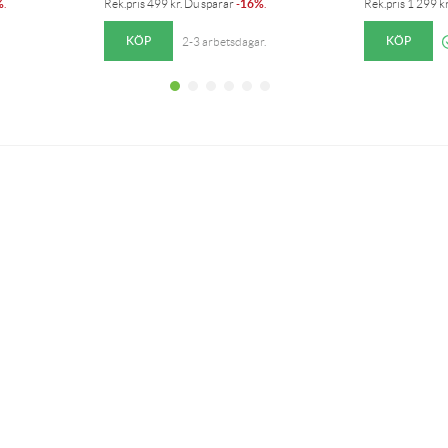
%
16%
.
Rek.pris
499
kr
. Du sparar
-
.
Rek.pris
1 299
k
KÖP
KÖP
2-3 arbetsdagar.