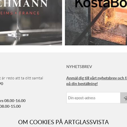
NYHETSBREV
Anmäl dig till vårt nyhetsbrev och 
 är redo att ta ditt samtal
90
på din beställning!
rs 08.00-16.00
 08.00-15.00
ellan 12.00-13.00
OM COOKIES PÅ ARTGLASSVISTA
rtglassvista.com