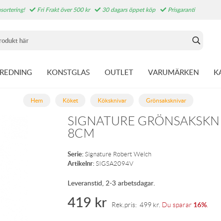
sortering!
Fri Frakt över 500 kr
30 dagars öppet köp
Prisgaranti
NREDNING
KONSTGLAS
OUTLET
VARUMÄRKEN
K
Hem
Köket
Köksknivar
Grönsaksknivar
SIGNATURE GRÖNSAKSKNI
8CM
Serie:
Signature Robert Welch
Artikelnr:
SIGSA2094V
Leveranstid, 2-3 arbetsdagar.
419
kr
16%
Rek.pris:
499
kr
.
Du sparar
.