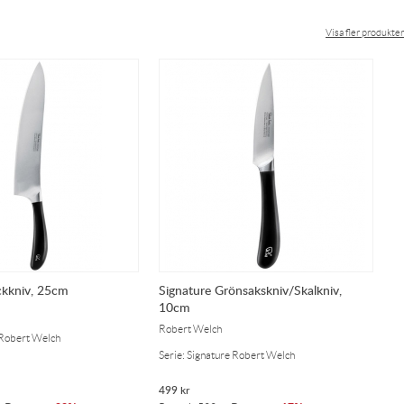
Visa fler produkter
ckkniv, 25cm
Signature Grönsakskniv/Skalkniv,
S
10cm
Ro
Robert Welch
 Robert Welch
Se
Serie: Signature Robert Welch
499
kr
5