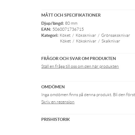
MÅTT OCH SPECIFIKATIONER
Djup/längd:
80 mm
EAN:
5060071736715
Kategori:
Köket
/
Köksknivar
/
Grönsaksknivar
Köket
/
Köksknivar
/
Skalknivar
FRÅGOR OCH SVAR OM PRODUKTEN
Ställ en fråga till oss om den här produkten
OMDÖMEN
Inga omdömen finns på denna produkt. Bli den första 
Skriv en recension
PRISHISTORIK