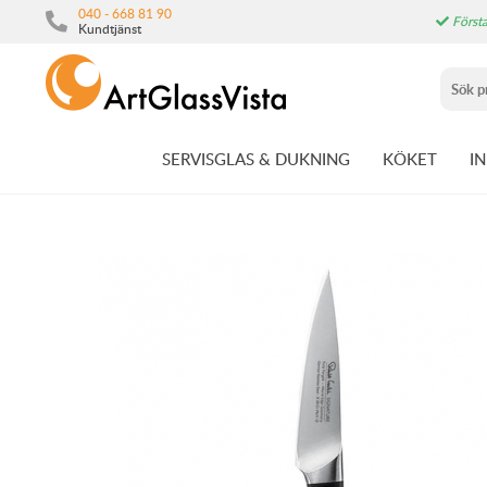
040 - 668 81 90
Första
Kundtjänst
SERVISGLAS & DUKNING
KÖKET
I