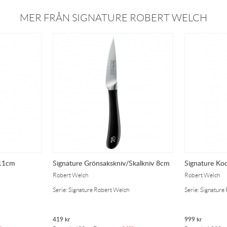
MER FRÅN SIGNATURE ROBERT WELCH
 11cm
Signature Grönsakskniv/Skalkniv 8cm
Signature Ko
Robert Welch
Robert Welch
Serie: Signature Robert Welch
Serie: Signature
419
kr
999
kr