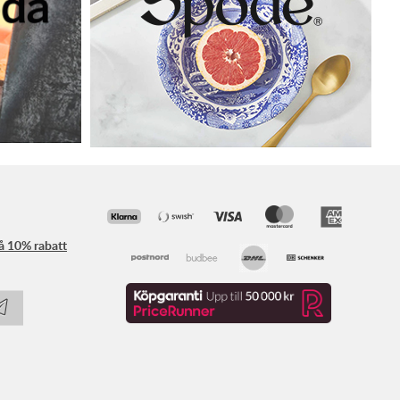
få 10% rabatt
Följ oss