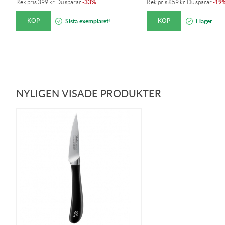
33%
19
Rek.pris
399
kr
. Du sparar
-
.
Rek.pris
859
kr
. Du sparar
-
KÖP
KÖP
Sista exemplaret!
I lager.
NYLIGEN VISADE PRODUKTER