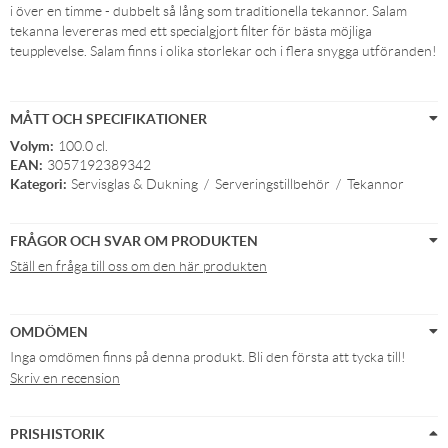
i över en timme - dubbelt så lång som traditionella tekannor. Salam
tekanna levereras med ett specialgjort filter för bästa möjliga
teupplevelse. Salam finns i olika storlekar och i flera snygga utföranden!
MÅTT OCH SPECIFIKATIONER
Volym:
100.0 cl.
EAN:
3057192389342
Kategori:
Servisglas & Dukning
/
Serveringstillbehör
/
Tekannor
FRÅGOR OCH SVAR OM PRODUKTEN
Ställ en fråga till oss om den här produkten
OMDÖMEN
Inga omdömen finns på denna produkt. Bli den första att tycka till!
Skriv en recension
PRISHISTORIK