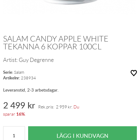
SALAM CANDY APPLE WHITE
TEKANNA 6 KOPPAR 100CL
Artist:
Guy Degrenne
Serie:
Salam
Artikelnr:
238934
Leveranstid, 2-3 arbetsdagar.
2 499
kr
Rek.pris:
2 959
kr
.
Du
16%
sparar
.