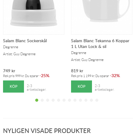
Salam Blanc Sockerskål
Salam Blanc Tekanna 6 Koppar
1 L Utan Lock & sil
Degrenne
Degrenne
Artist: Guy Degrenne
Artist: Guy Degrenne
749
kr
819
kr
25%
32%
-
.
-
.
Rek.pris
999
kr
. Du sparar
Rek.pris
1 199
kr
. Du sparar
KÖP
KÖP
2-3
2-3
arbetsdagar.
arbetsdagar.
NYLIGEN VISADE PRODUKTER