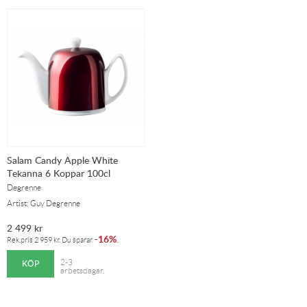
Salam Candy Apple White
Tekanna 6 Koppar 100cl
Degrenne
Artist: Guy Degrenne
2 499
kr
16%
-
.
Rek.pris
2 959
kr
. Du sparar
KÖP
2-3
arbetsdagar.