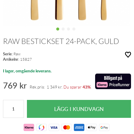
RAW BESTICKSET 24-PACK, GULD
Serie:
Raw
Artikelnr:
15827
I lager, omgående leverans.
769
kr
43%
Rek.pris:
1 349
kr
.
Du sparar
.