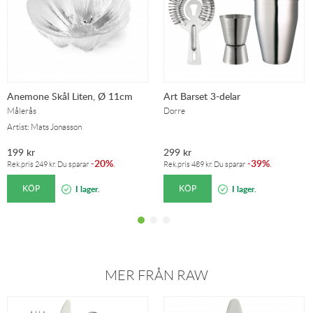
Anemone Skål Liten, Ø 11cm
Art Barset 3-delar
Målerås
Dorre
Artist: Mats Jonasson
199
kr
299
kr
20%
39%
-
.
-
.
Rek.pris
249
kr
. Du sparar
Rek.pris
489
kr
. Du sparar
KÖP
KÖP
I lager.
I lager.
MER FRÅN RAW