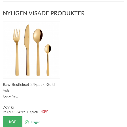
NYLIGEN VISADE PRODUKTER
Raw Bestickset 24-pack, Guld
Aida
Serie: Raw
769
kr
43%
-
.
Rek.pris
1 349
kr
. Du sparar
KÖP
I lager.