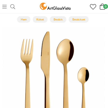
0
Hem
Köket
Bestick
Bestickset