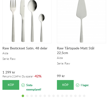
Raw Bestickset Satin, 48 delar
Raw Tårtspade Matt Stål
22,5cm
Aida
Aida
Serie: Raw
Serie: Raw
1 299
kr
99
kr
42%
-
.
Rek.pris
2 249
kr
. Du sparar
KÖP
KÖP
Sista
I lager.
exemplaret!