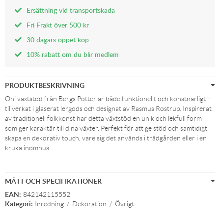
Ersättning vid transportskada
Fri Frakt över 500 kr
30 dagars öppet köp
10% rabatt om du blir medlem
PRODUKTBESKRIVNING
Oni växtstöd från Bergs Potter är både funktionellt och konstnärligt –
tillverkat i glaserat lergods och designat av Rasmus Rostrup. Inspirerat
av traditionell folkkonst har detta växtstöd en unik och lekfull form
som ger karaktär till dina växter. Perfekt för att ge stöd och samtidigt
skapa en dekorativ touch, vare sig det används i trädgården eller i en
kruka inomhus.
MÅTT OCH SPECIFIKATIONER
EAN:
842142115552
Kategori:
Inredning
/
Dekoration
/
Övrigt