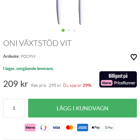
ONI VÄXTSTÖD VIT
Artikelnr:
FOCPW
I lager, omgående leverans.
209
kr
29%
Rek.pris:
295
kr
.
Du sparar
.