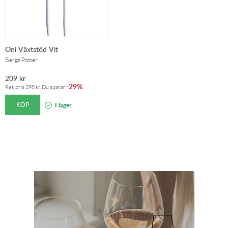
Oni Växtstöd Vit
Bergs Potter
209
kr
29%
-
.
Rek.pris
295
kr
. Du sparar
KÖP
I lager.