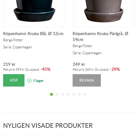
Köpenhamn Kruka Blå, Ø 12cm
Köpenhamn Kruka Pärlgrå, Ø
14cm
Bergs Potter
Bergs Potter
Serie: Copenhagen
Serie: Copenhagen
219
kr
249
kr
45%
29%
-
.
-
.
Rek.pris
399
kr
. Du sparar
Rek.pris
349
kr
. Du sparar
KÖP
BEVAKA
I lager.
NYLIGEN VISADE PRODUKTER