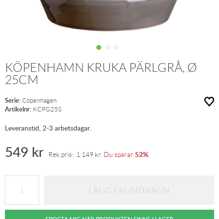
KÖPENHAMN KRUKA PÄRLGRÅ, Ø
25CM
Serie:
Copenhagen
Artikelnr:
KCPG25S
Leveranstid, 2-3 arbetsdagar.
549
kr
52%
Rek.pris:
1 149
kr
.
Du sparar
.