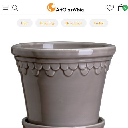
0
Hem
Inredning
Dekoration
Krukor