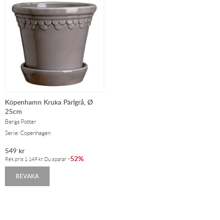
Köpenhamn Kruka Pärlgrå, Ø
25cm
Bergs Potter
Serie: Copenhagen
549
kr
52%
-
.
Rek.pris
1 149
kr
. Du sparar
BEVAKA