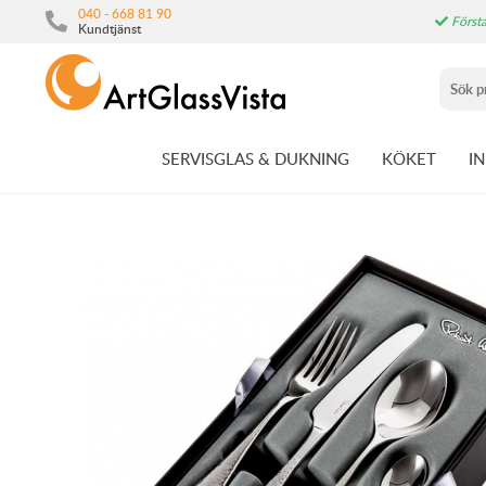
040 - 668 81 90
Första
Kundtjänst
SERVISGLAS & DUKNING
KÖKET
I