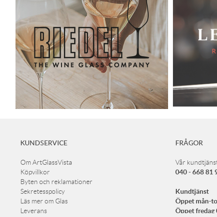
KUNDSERVICE
FRÅGOR
Om ArtGlassVista
Vår kundtjänst
040 - 668 81 
Köpvillkor
Byten och reklamationer
Kundtjänst
Sekretesspolicy
Öppet mån-to
Läs mer om Glas
Öppet fredag
Leverans