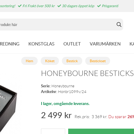
sortering!
Fri Frakt över 500 kr
30 dagars öppet köp
Prisgaranti
NREDNING
KONSTGLAS
OUTLET
VARUMÄRKEN
K
Hem
Köket
Bestick
Bestickset
HONEYBOURNE BESTICKSE
Serie:
Honeybourne
Artikelnr:
Honbr1099v/24
I lager, omgående leverans.
2 499
kr
26
Rek.pris:
3 369
kr
.
Du sparar