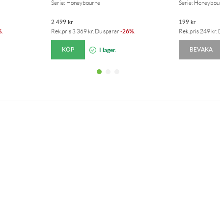
Serie: Honeybourne
Serie: Honeybou
2 499
kr
199
kr
%
26%
.
Rek.pris
3 369
kr
. Du sparar
-
.
Rek.pris
249
kr
.
KÖP
BEVAKA
I lager.