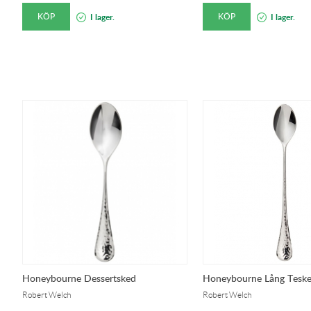
KÖP
KÖP
I lager.
I lager.
Honeybourne Dessertsked
Honeybourne Lång Tesk
Robert Welch
Robert Welch