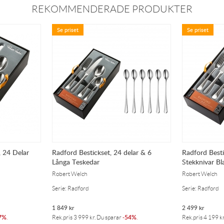
REKOMMENDERADE PRODUKTER
Se priset
Se priset
, 24 Delar
Radford Bestickset, 24 delar & 6
Radford Besti
Långa Teskedar
Stekknivar Bl
Robert Welch
Robert Welch
Serie: Radford
Serie: Radford
1 849
kr
2 499
kr
7%
54%
.
Rek.pris
3 999
kr
. Du sparar
-
.
Rek.pris
4 199
k