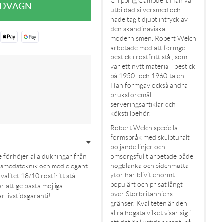
Chipping Campden. Han var
utbildad silversmed och
hade tagit djupt intryck av
den skandinaviska
modernismen. Robert Welch
arbetade med att formge
bestick i rostfritt stål, som
var ett nytt material i bestick
på 1950- och 1960-talen.
Han formgav också andra
bruksföremål,
serveringsartiklar och
kökstillbehör.
Robert Welch speciella
formspråk med skulpturalt
böljande linjer och
omsorgsfullt arbetade både
förhöjer alla dukningar från
högblanka och sidenmatta
lversmedsteknik och med elegant
ytor har blivit enormt
valitet 18/10 rostfritt stål.
populärt och prisat långt
ör att ge bästa möjliga
över Storbritanniens
 livstidsgaranti!
gränser. Kvaliteten är den
allra högsta vilket visar sig i
att det är livstids garanti på