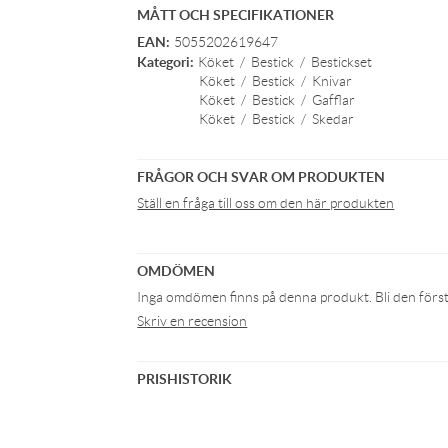
MÅTT OCH SPECIFIKATIONER
EAN:
5055202619647
Kategori:
Köket
/
Bestick
/
Bestickset
Köket
/
Bestick
/
Knivar
Köket
/
Bestick
/
Gafflar
Köket
/
Bestick
/
Skedar
FRÅGOR OCH SVAR OM PRODUKTEN
Ställ en fråga till oss om den här produkten
OMDÖMEN
Inga omdömen finns på denna produkt. Bli den första 
Skriv en recension
PRISHISTORIK