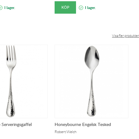
KÖP
I lager.
I lager.
Visa fler produkter
Serveringsgaffel
Honeybourne Engelsk Tesked
H
Robert Welch
Ro