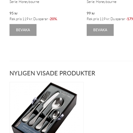
Serie: Honeybourne
Serie: Honeybourne
95
kr
99
kr
20%
17
Rek.pris
119
kr
. Du sparar
-
.
Rek.pris
119
kr
. Du sparar
-
BEVAKA
BEVAKA
NYLIGEN VISADE PRODUKTER