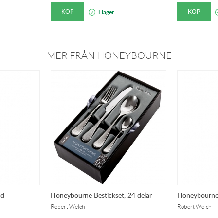
KÖP
KÖP
I lager.
MER FRÅN HONEYBOURNE
ed
Honeybourne Bestickset, 24 delar
Honeybourne 
Robert Welch
Robert Welch