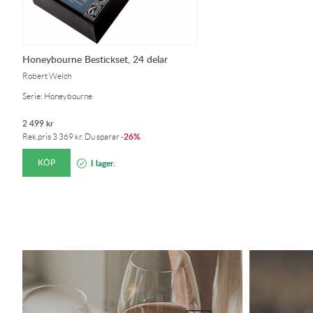
Honeybourne Bestickset, 24 delar
Robert Welch
Serie: Honeybourne
2 499
kr
26%
Rek.pris
3 369
kr
. Du sparar
-
.
KÖP
I lager.