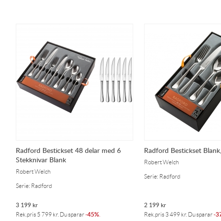
Radford Bestickset 48 delar med 6
Radford Bestickset Blank
Stekknivar Blank
Robert Welch
Robert Welch
Serie: Radford
Serie: Radford
3 199
kr
2 199
kr
45%
3
Rek.pris
5 799
kr
. Du sparar
-
.
Rek.pris
3 499
kr
. Du sparar
-