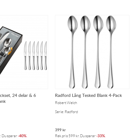
ckset, 24 delar & 6
Radford Lång Tesked Blank 4-Pack
ank
Robert Welch
Serie: Radford
399
kr
40%
33%
r
. Du sparar
-
.
Rek.pris
599
kr
. Du sparar
-
.