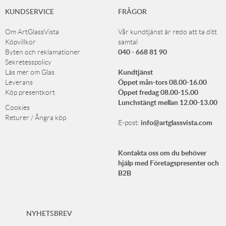
KUNDSERVICE
FRÅGOR
Om ArtGlassVista
Vår kundtjänst är redo att ta ditt
Köpvillkor
samtal
040 - 668 81 90
Byten och reklamationer
Sekretesspolicy
Kundtjänst
Läs mer om Glas
Öppet mån-tors 08.00-16.00
Leverans
Öppet fredag 08.00-15.00
Köp presentkort
Lunchstängt mellan 12.00-13.00
Cookies
Returer / Ångra köp
info@artglassvista.com
E-post:
Kontakta oss om du behöver
hjälp med Företagspresenter och
B2B
NYHETSBREV