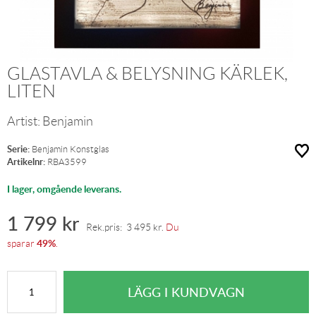
GLASTAVLA & BELYSNING KÄRLEK,
LITEN
Artist:
Benjamin
Serie:
Benjamin Konstglas
Artikelnr:
RBA3599
I lager, omgående leverans.
1 799
kr
Rek.pris:
3 495
kr
.
Du
49%
sparar
.