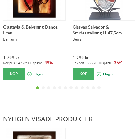
Glastavla & Belysning Dance,
Glasvas Salvador &
Liten
Smidesställning H 47,5cm
Benjamin
Benjamin
1 799
kr
1 299
kr
49%
35%
-
.
-
.
Rek.pris
3 495
kr
. Du sparar
Rek.pris
1 999
kr
. Du sparar
KÖP
KÖP
I lager.
I lager.
NYLIGEN VISADE PRODUKTER