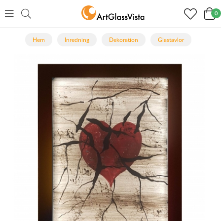
0
Hem
Inredning
Dekoration
Glastavlor