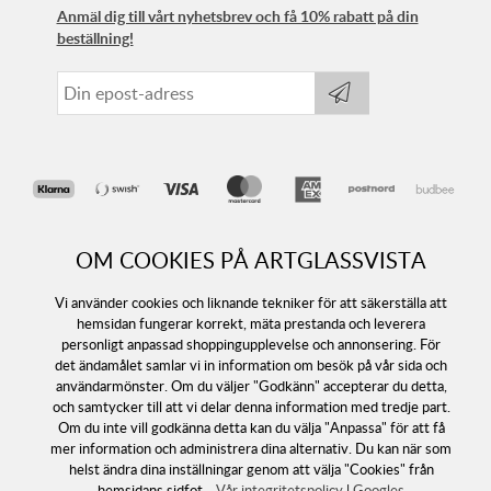
Anmäl dig till vårt nyhetsbrev och få 10% rabatt på din
beställning!
OM COOKIES PÅ ARTGLASSVISTA
Vi använder cookies och liknande tekniker för att säkerställa att
hemsidan fungerar korrekt, mäta prestanda och leverera
personligt anpassad shoppingupplevelse och annonsering. För
det ändamålet samlar vi in information om besök på vår sida och
Följ oss
användarmönster. Om du väljer "Godkänn" accepterar du detta,
och samtycker till att vi delar denna information med tredje part.
Om du inte vill godkänna detta kan du välja "Anpassa" för att få
mer information och administrera dina alternativ. Du kan när som
helst ändra dina inställningar genom att välja "Cookies" från
hemsidans sidfot.
Vår integritetspolicy
|
Googles