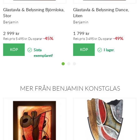
Glastavla & Belysning Björnloka,
Glastavla & Belysning Dance,
Stor
Liten
Benjamin
Benjamin
2 999
kr
1 799
kr
45%
49%
-
.
-
.
Rek.pris
5 495
kr
. Du sparar
Rek.pris
3 495
kr
. Du sparar
KÖP
KÖP
Sista
I lager.
exemplaret!
MER FRÅN BENJAMIN KONSTGLAS