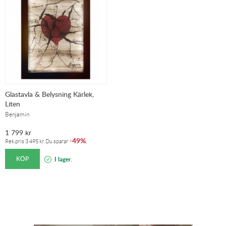
Glastavla & Belysning Kärlek,
Liten
Benjamin
1 799
kr
49%
-
.
Rek.pris
3 495
kr
. Du sparar
KÖP
I lager.