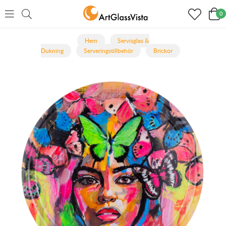
0
Hem
Servisglas &
Dukning
Serveringstillbehör
Brickor