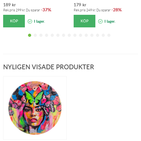
189
kr
179
kr
37%
28%
-
.
-
.
Rek.pris
299
kr
. Du sparar
Rek.pris
249
kr
. Du sparar
KÖP
KÖP
I lager.
I lager.
NYLIGEN VISADE PRODUKTER