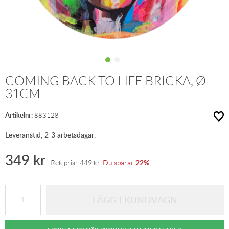
COMING BACK TO LIFE BRICKA, Ø
31CM
Artikelnr:
883128
Leveranstid, 2-3 arbetsdagar.
349
kr
22%
Rek.pris:
449
kr
.
Du sparar
.