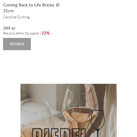
Coming Back to Life Bricka, Ø
31cm
Carolina Gynning
349
kr
22%
-
.
Rek.pris
449
kr
. Du sparar
BEVAKA