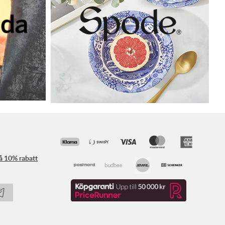
få 10% rabatt
Följ oss