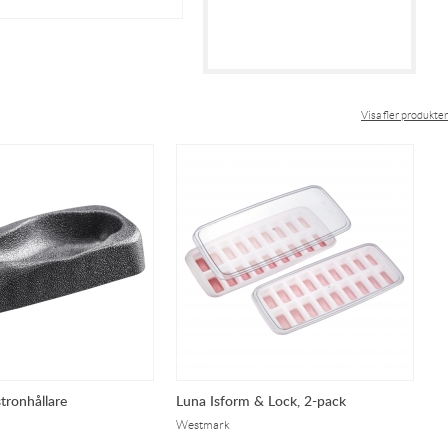
Visa fler produkter
ronhållare
Luna Isform & Lock, 2-pack
C
E
Westmark
W