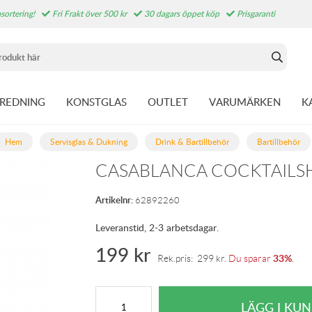
sortering!
Fri Frakt över 500 kr
30 dagars öppet köp
Prisgaranti
NREDNING
KONSTGLAS
OUTLET
VARUMÄRKEN
K
Hem
Servisglas & Dukning
Drink & Bartillbehör
Bartillbehör
CASABLANCA COCKTAILSH
Artikelnr:
62892260
Leveranstid, 2-3 arbetsdagar.
199
kr
33%
Rek.pris:
299
kr
.
Du sparar
.