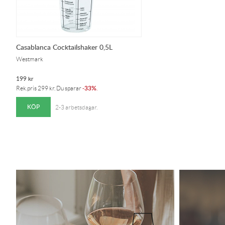
Casablanca Cocktailshaker 0,5L
Westmark
199
kr
33%
Rek.pris
299
kr
. Du sparar
-
.
KÖP
2-3 arbetsdagar.