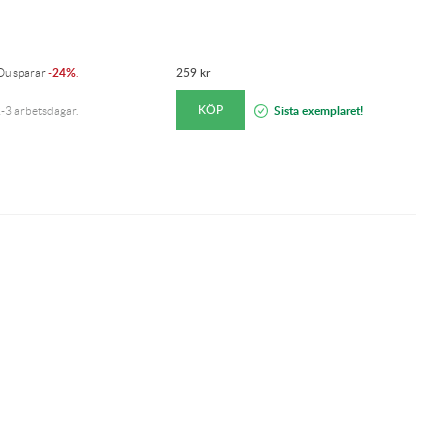
1
24%
259
kr
 Du sparar
-
.
Re
KÖP
Sista exemplaret!
-3 arbetsdagar.