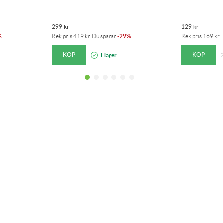
299
kr
129
kr
%
29%
.
Rek.pris
419
kr
. Du sparar
-
.
Rek.pris
169
kr
.
KÖP
KÖP
I lager.
2