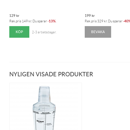
129
kr
199
kr
13%
40
Rek.pris
149
kr
. Du sparar
-
.
Rek.pris
329
kr
. Du sparar
-
KÖP
BEVAKA
2-3 arbetsdagar.
NYLIGEN VISADE PRODUKTER