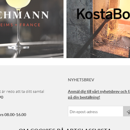
NYHETSBREV
Anmäl dig till vårt nyhetsbrev och 
 är redo att ta ditt samtal
90
på din beställning!
rs 08.00-16.00
 08.00-15.00
ellan 12.00-13.00