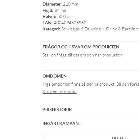
Diameter:
210 mm
Höjd:
84 mm
Volym:
50.0 cl.
EAN:
4004094628962
Kategori:
Servisglas & Dukning
/
Drink & Bartillbe
FRÅGOR OCH SVAR OM PRODUKTEN
Ställ en fråga till oss om den här produkten
OMDÖMEN
Inga omdömen finns på denna produkt. Bli den första 
Skriv en recension
PRISHISTORIK
INGÅR I KAMPANJ
OUTLET