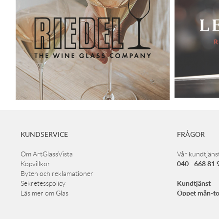
KUNDSERVICE
FRÅGOR
Om ArtGlassVista
Vår kundtjänst
040 - 668 81 
Köpvillkor
Byten och reklamationer
Kundtjänst
Sekretesspolicy
Öppet mån-to
Läs mer om Glas
Öppet fredag
Leverans
Lunchstängt m
Köp presentkort