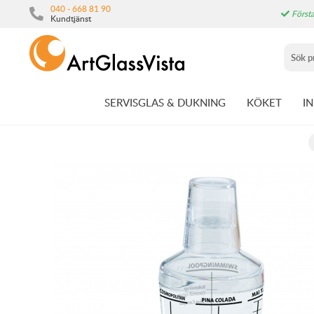
040 - 668 81 90
Första
Kundtjänst
SERVISGLAS & DUKNING
KÖKET
I