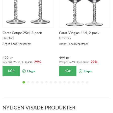
Carat Coupe 25cl, 2-pack
Carat Vinglas 44cl, 2-pack
Orrefors
Orrefors
Artist: Lena Bergström
Artist: Lena Bergström
499
kr
499
kr
29%
29%
-
.
-
.
Rek.pris
699
kr
. Du sparar
Rek.pris
699
kr
. Du sparar
KÖP
KÖP
I lager.
I lager.
NYLIGEN VISADE PRODUKTER