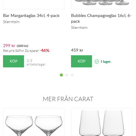
Bar Margaritaglas 34cl, 4-pack
Bubbles Champagneglas 16cl, 6-
pack
Stiernholm
Stiernholm
299
kr
(
349
kr
)
459
kr
46%
-
.
Rek.pris
549
kr
. Du sparar
KÖP
KÖP
2-3
I lager.
arbetsdagar.
MER FRÅN CARAT