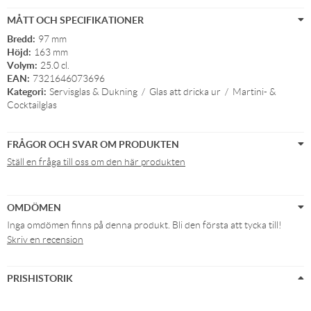
MÅTT OCH SPECIFIKATIONER
Bredd:
97 mm
Höjd:
163 mm
Volym:
25.0 cl.
EAN:
7321646073696
Kategori:
Servisglas & Dukning
/
Glas att dricka ur
/
Martini- &
Cocktailglas
FRÅGOR OCH SVAR OM PRODUKTEN
Ställ en fråga till oss om den här produkten
OMDÖMEN
Inga omdömen finns på denna produkt. Bli den första att tycka till!
Skriv en recension
PRISHISTORIK