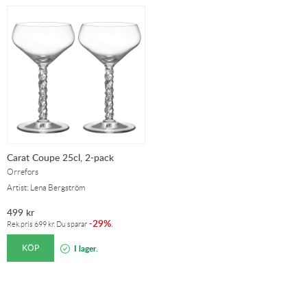
Carat Coupe 25cl, 2-pack
Orrefors
Artist: Lena Bergström
499
kr
29%
-
.
Rek.pris
699
kr
. Du sparar
KÖP
I lager.