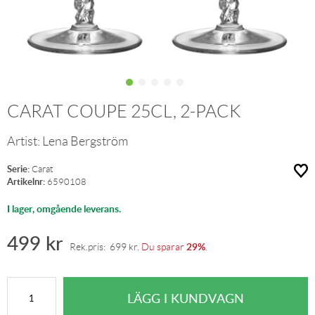
CARAT COUPE 25CL, 2-PACK
Artist:
Lena Bergström
Serie:
Carat
Artikelnr:
6590108
I lager, omgående leverans.
499
kr
29%
Rek.pris:
699
kr
.
Du sparar
.