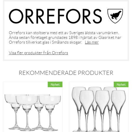
Orrefors kan stoltsera med ett av Sveriges äldsta varumärken.
Ända sedan företaget grundades 1898 i hjärtat av Glasriket har
Orrefors tillverkat glas i Smålands skogar.
Läs mer
Visa fler produkter från Orrefors
REKOMMENDERADE PRODUKTER