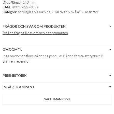
Djup/längd:
140 mm
EAN:
4003762276092
Kategori:
Servisglas & Dukning
/
Tallrikar & Skålar
/
Assietter
FRÅGOR OCH SVAR OM PRODUKTEN
Ställ en fråga till oss om den här produkten
OMDÖMEN
Inga omdömen finns på denna produkt. Bli den första att tycka till!
Skriv en recension
PRISHISTORIK
INGÅR I KAMPANJ
NACHTMANN 25%