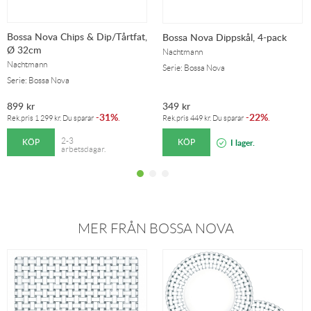
Bossa Nova Chips & Dip/Tårtfat,
Bossa Nova Dippskål, 4-pack
Ø 32cm
Nachtmann
Nachtmann
Serie: Bossa Nova
Serie: Bossa Nova
899
kr
349
kr
31%
22%
-
.
-
.
Rek.pris
1 299
kr
. Du sparar
Rek.pris
449
kr
. Du sparar
KÖP
KÖP
2-3
I lager.
arbetsdagar.
MER FRÅN BOSSA NOVA