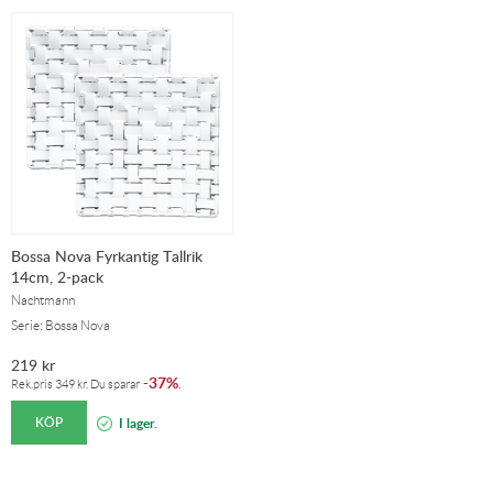
Bossa Nova Fyrkantig Tallrik
14cm, 2-pack
Nachtmann
Serie: Bossa Nova
219
kr
37%
-
.
Rek.pris
349
kr
. Du sparar
KÖP
I lager.