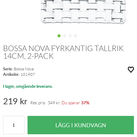
BOSSA NOVA FYRKANTIG TALLRIK
14CM, 2-PACK
Serie:
Bossa Nova
Artikelnr:
101907
I lager, omgående leverans.
219
kr
37%
Rek.pris:
349
kr
.
Du sparar
.