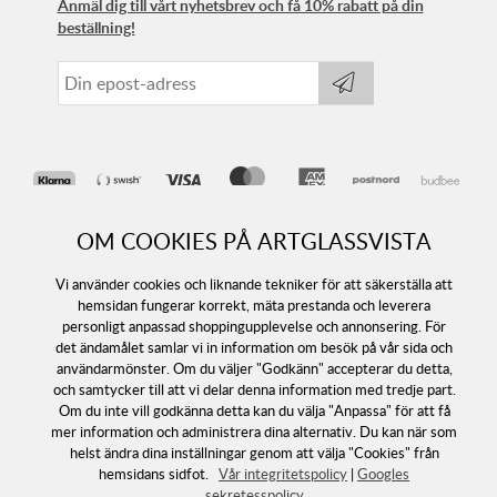
Anmäl dig till vårt nyhetsbrev och få 10% rabatt på din
beställning!
OM COOKIES PÅ ARTGLASSVISTA
Vi använder cookies och liknande tekniker för att säkerställa att
hemsidan fungerar korrekt, mäta prestanda och leverera
personligt anpassad shoppingupplevelse och annonsering. För
det ändamålet samlar vi in information om besök på vår sida och
Följ oss
användarmönster. Om du väljer "Godkänn" accepterar du detta,
och samtycker till att vi delar denna information med tredje part.
Om du inte vill godkänna detta kan du välja "Anpassa" för att få
mer information och administrera dina alternativ. Du kan när som
helst ändra dina inställningar genom att välja "Cookies" från
hemsidans sidfot.
Vår integritetspolicy
|
Googles
sekretesspolicy