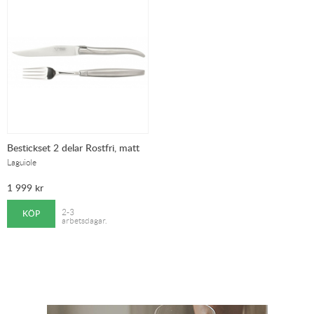
Bestickset 2 delar Rostfri, matt
Laguiole
1 999
kr
KÖP
2-3
arbetsdagar.