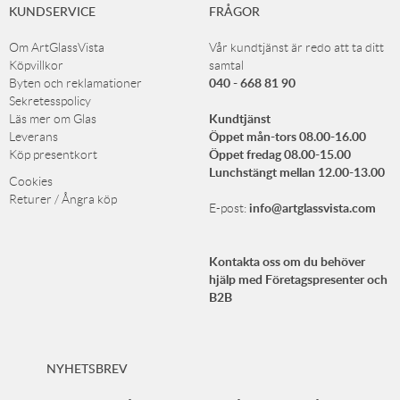
KUNDSERVICE
FRÅGOR
Om ArtGlassVista
Vår kundtjänst är redo att ta ditt
Köpvillkor
samtal
040 - 668 81 90
Byten och reklamationer
Sekretesspolicy
Kundtjänst
Läs mer om Glas
Öppet mån-tors 08.00-16.00
Leverans
Öppet fredag 08.00-15.00
Köp presentkort
Lunchstängt mellan 12.00-13.00
Cookies
Returer / Ångra köp
info@artglassvista.com
E-post:
Kontakta oss om du behöver
hjälp med Företagspresenter och
B2B
NYHETSBREV