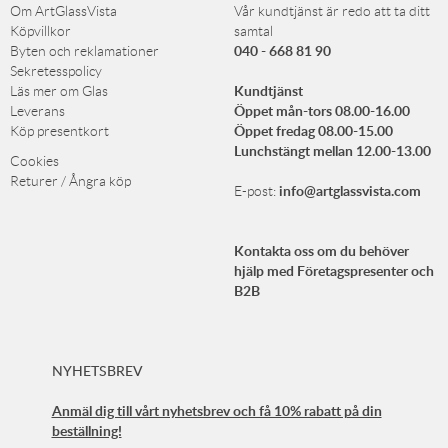
Om ArtGlassVista
Vår kundtjänst är redo att ta ditt
Köpvillkor
samtal
040 - 668 81 90
Byten och reklamationer
Sekretesspolicy
Kundtjänst
Läs mer om Glas
Öppet mån-tors 08.00-16.00
Leverans
Öppet fredag 08.00-15.00
Köp presentkort
Lunchstängt mellan 12.00-13.00
Cookies
Returer / Ångra köp
info@artglassvista.com
E-post:
Kontakta oss om du behöver
hjälp med Företagspresenter och
B2B
NYHETSBREV
Anmäl dig till vårt nyhetsbrev och få 10% rabatt på din
beställning!