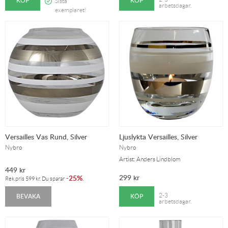
KÖP
KÖP
Sista
arbetsdagar.
exemplaret!
Versailles Vas Rund, Silver
Ljuslykta Versailles, Silver
Nybro
Nybro
Artist: Anders Lindblom
449
kr
299
kr
25%
-
.
Rek.pris
599
kr
. Du sparar
BEVAKA
KÖP
2-3
arbetsdagar.