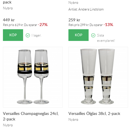
pack
Nybro
Nybro
Artist: Anders Lindblom
449
kr
259
kr
27%
13%
-
.
-
.
Rek.pris
619
kr
. Du sparar
Rek.pris
299
kr
. Du sparar
KÖP
KÖP
I lager.
Sista
exemplaret!
Versailles Champagneglas 24cl,
Versailles Ölglas 38cl, 2-pack
2-pack
Nybro
Nybro