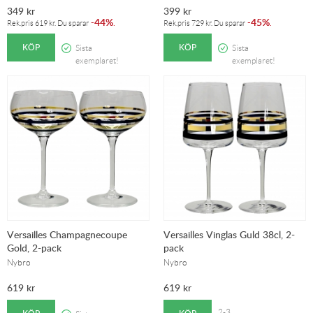
349
kr
399
kr
44%
45%
-
.
-
.
Rek.pris
619
kr
. Du sparar
Rek.pris
729
kr
. Du sparar
KÖP
KÖP
Sista
Sista
exemplaret!
exemplaret!
Versailles Champagnecoupe
Versailles Vinglas Guld 38cl, 2-
Gold, 2-pack
pack
Nybro
Nybro
619
kr
619
kr
2-3