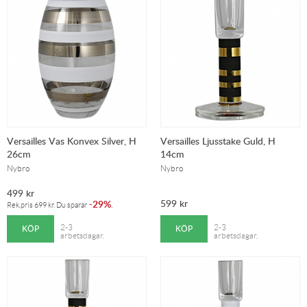
Versailles Vas Konvex Silver, H
Versailles Ljusstake Guld, H
26cm
14cm
Nybro
Nybro
499
kr
599
kr
29%
-
.
Rek.pris
699
kr
. Du sparar
KÖP
KÖP
2-3
2-3
arbetsdagar.
arbetsdagar.