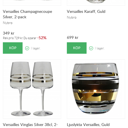
Versailles Champagnecoupe
Versailles Karaff, Guld
Silver, 2-pack
Nybro
Nybro
349
kr
699
kr
52%
-
.
Rek.pris
729
kr
. Du sparar
KÖP
KÖP
I lager.
I lager.
Versailles Vinglas Silver 38cl, 2-
Ljuslykta Versailles, Guld