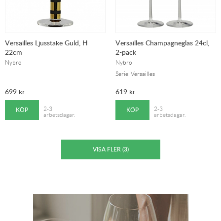
Versailles Ljusstake Guld, H
Versailles Champagneglas 24cl,
22cm
2-pack
Nybro
Nybro
Serie: Versailles
699
kr
619
kr
KÖP
KÖP
2-3
2-3
arbetsdagar.
arbetsdagar.