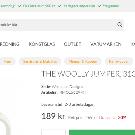
sortering!
Fri Frakt över 500 kr
30 dagars öppet köp
Prisgaranti
NREDNING
KONSTGLAS
OUTLET
VARUMÄRKEN
K
Hem
Servisglas & Dukning
Muggar & Koppar
Kaffekoppar
THE WOOLLY JUMPER, 31
Serie:
Wrendale Designs
Artikelnr:
MMQL5629-XT
Leveranstid, 2-3 arbetsdagar.
189
kr
30%
Rek.pris:
269
kr
.
Du sparar
.