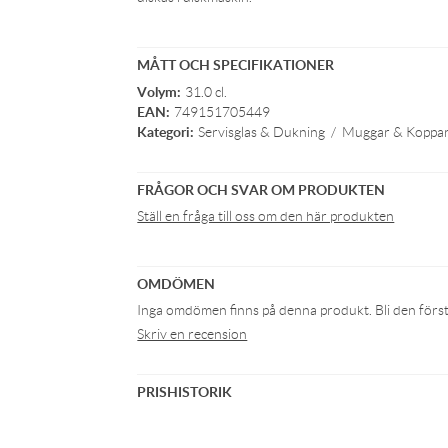
MÅTT OCH SPECIFIKATIONER
Volym:
31.0 cl.
EAN:
749151705449
Kategori:
Servisglas & Dukning
/
Muggar & Koppa
FRÅGOR OCH SVAR OM PRODUKTEN
Ställ en fråga till oss om den här produkten
OMDÖMEN
Inga omdömen finns på denna produkt. Bli den första 
Skriv en recension
PRISHISTORIK