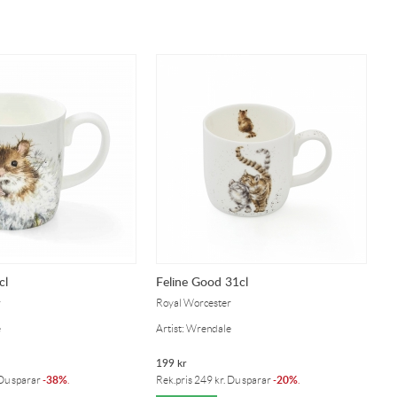
cl
Feline Good 31cl
r
Royal Worcester
e
Artist: Wrendale
199
kr
38%
20%
 Du sparar
-
.
Rek.pris
249
kr
. Du sparar
-
.