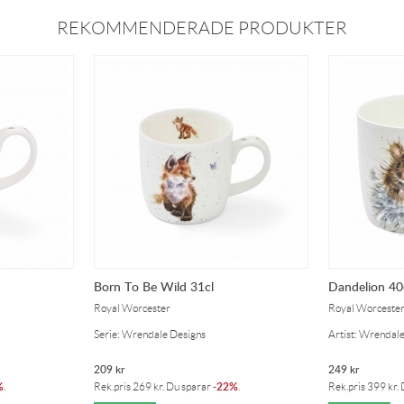
REKOMMENDERADE PRODUKTER
Born To Be Wild 31cl
Dandelion 40
Royal Worcester
Royal Worceste
Serie: Wrendale Designs
Artist: Wrendal
209
kr
249
kr
%
22%
.
Rek.pris
269
kr
. Du sparar
-
.
Rek.pris
399
kr
.