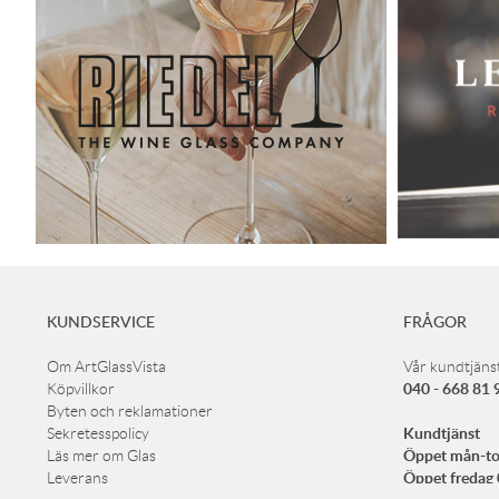
KUNDSERVICE
FRÅGOR
Om ArtGlassVista
Vår kundtjänst
040 - 668 81 
Köpvillkor
Byten och reklamationer
Kundtjänst
Sekretesspolicy
Öppet mån-to
Läs mer om Glas
Öppet fredag
Leverans