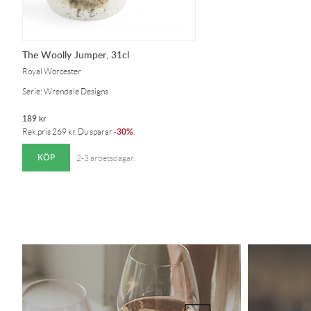
The Woolly Jumper, 31cl
Royal Worcester
Serie: Wrendale Designs
189
kr
30%
Rek.pris
269
kr
. Du sparar
-
.
KÖP
2-3 arbetsdagar.