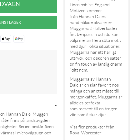
Lincolnshire, England.
Motiven kommer
från Hannah Dales
handmålade akvareller.
Muggarna är tillverkade i
fint benporslin och du kan
välja mellan flera söta motiv
med djur i olika situationer.
Muggarna har ett härligt
uttryck, och dekoren sätter
en fin touch av lantlig charm
i ditt hem.
Muggarna av Hannah
Dale är en klar favorit hos
många och är ett måste till
morgonkaffet. Muggarna är
alldeles perfekta
som present till en trogen
n och Hannah Dale. Muggen
vän som älskar djur.
m återfinns på landsbygden i
nligheter. Serien består även
Visa fler produkter från
Kan värmas i microvågsugn och
Royal Worcester