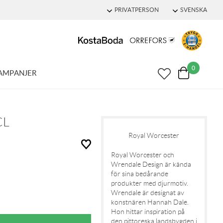
PRIVATPERSON
SVENSKA
0
AMPANJER
CL
Royal Worcester
Royal Worcester och
Wrendale Design är kända
för sina bedårande
produkter med djurmotiv.
Wrendale är designat av
konstnären Hannah Dale.
Hon hittar inspiration på
den pittoreska landsbygden i