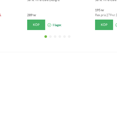
195
kr
%
289
kr
.
Rek.pris
279
kr
.
KÖP
KÖP
I lager.