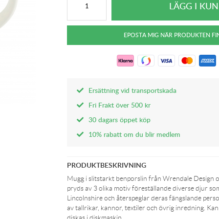
Ersättning vid transportskada
Fri Frakt över 500 kr
30 dagars öppet köp
10% rabatt om du blir medlem
PRODUKTBESKRIVNING
Mugg i slitstarkt benporslin från Wrendale Desig
pryds av 3 olika motiv föreställande diverse djur so
Lincolnshire och återspeglar deras fängslande perso
av tallrikar, kannor, textiler och övrig inredning. 
diskas i diskmaskin.