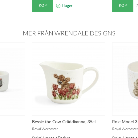
KÖP
KÖP
I lager.
2
MER FRÅN WRENDALE DESIGNS
Bessie the Cow Gräddkanna, 35cl
Role Model 3
Royal Worcester
Royal Worceste
Serie: Wrendale Designs
Serie: Wrendale