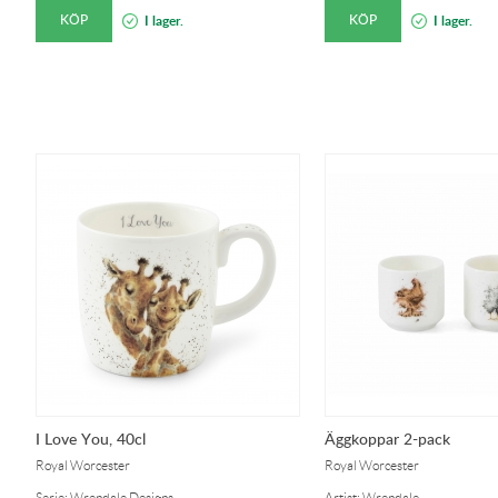
KÖP
KÖP
I lager.
I lager.
I Love You, 40cl
Äggkoppar 2-pack
Royal Worcester
Royal Worcester
Serie: Wrendale Designs
Artist: Wrendale