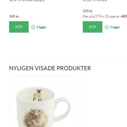
229
kr
349
kr
40
Rek.pris
379
kr
. Du sparar
-
KÖP
KÖP
I lager.
I lager.
NYLIGEN VISADE PRODUKTER