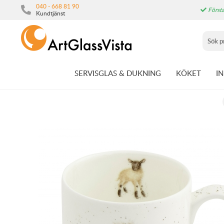
040 - 668 81 90
Första
Kundtjänst
SERVISGLAS & DUKNING
KÖKET
I