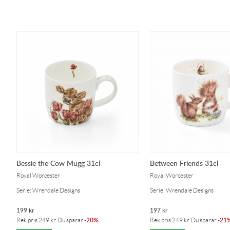
Bessie the Cow Mugg 31cl
Between Friends 31cl
Royal Worcester
Royal Worcester
Serie: Wrendale Designs
Serie: Wrendale Designs
199
kr
197
kr
20%
21
Rek.pris
249
kr
. Du sparar
-
.
Rek.pris
249
kr
. Du sparar
-