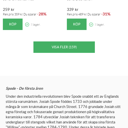
259
kr
339
kr
28%
31%
-
.
-
.
Rek.pris
359
kr
. Du sparar
Rek.pris
489
kr
. Du sparar
KÖP
KÖP
I lager.
I lager.
Spode - De första åren
Under den industriella revolutionen blev Spode snabbt ett av Englands
största varumärken. Josiah Spode föddes 1733 och jobbade under
många år som krukmakare på Church Street. 1776 grundade Josiah sitt
egna företag och fokuserade genast produktionen på högkvalitativa
keramiska varor. 1784 utvecklar Josiah tekniken för att transferera
underglasyr till stengods vilket han använde för att skapa sina första
"Willow"-mönster mellan 1784-1790. Under dessa år började även