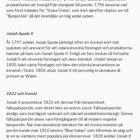
produktionen att övergå från stengods till porslin. 1796 lanseras vad
som först kallades för "Stoke China", som kort därefter döptes om till
"Benporslin" då det innehåller en hög andel oxben.
Josiah Spode II
År 1797 avlider Josiah Spode plötsligt efter en mycket kort tids
sjukdom och ansvaret för att vidareutveckla företaget och produkterna
hamnar på hans son Josiah Spode II. Enligt sin fars önskan så fortsatte
Josiah II att utveckla företaget och dess tekniker. Under början av
1800-talet växte företaget och blev den största leverantören av
keramik i Stoke. 1806 utses Josiah II till personlig krukmakare åt
prinsen av Wales.
1822 och framåt
Josiah II presenterar 1822 ett derivat från benporslinet,
fältspatsporslin, som direkt blev en enorm succé. Fältspatsporslin
ansågs vara överlägset vackrast och säkrast produktionsmässigt. Denna
fältspatsporslin anses vara föregångaren till all modern engelsk
benporslin. När man bemästrat tekniken för att trycka mönster på
porslin kunde man 1816 lansera "Blue Italian" som tillverkas än idag och
är en av världens mest populära porslinsserviser. 1828 avlider Josiah II