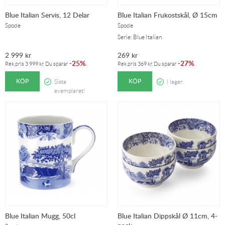
Blue Italian Servis, 12 Delar
Blue Italian Frukostskål, Ø 15cm
Spode
Spode
Serie: Blue Italian
2 999
kr
269
kr
25%
27%
-
.
-
.
Rek.pris
3 999
kr
. Du sparar
Rek.pris
369
kr
. Du sparar
KÖP
KÖP
Sista
I lager.
exemplaret!
Blue Italian Mugg, 50cl
Blue Italian Dippskål Ø 11cm, 4-