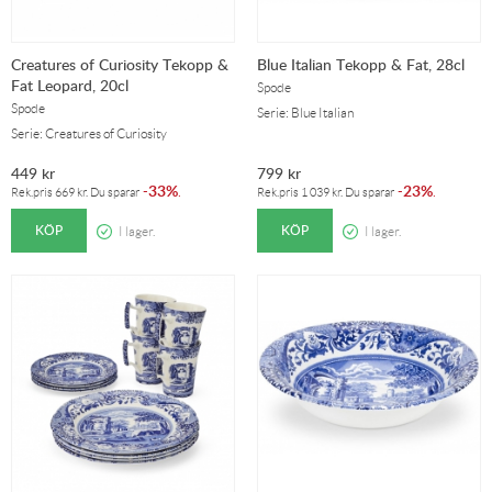
Creatures of Curiosity Tekopp &
Blue Italian Tekopp & Fat, 28cl
Fat Leopard, 20cl
Spode
Spode
Serie: Blue Italian
Serie: Creatures of Curiosity
449
kr
799
kr
33%
23%
-
.
-
.
Rek.pris
669
kr
. Du sparar
Rek.pris
1 039
kr
. Du sparar
KÖP
KÖP
I lager.
I lager.