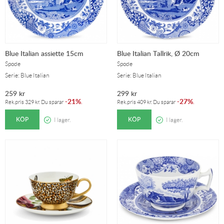
Blue Italian assiette 15cm
Blue Italian Tallrik, Ø 20cm
Spode
Spode
Serie: Blue Italian
Serie: Blue Italian
259
kr
299
kr
21%
27%
-
.
-
.
Rek.pris
329
kr
. Du sparar
Rek.pris
409
kr
. Du sparar
KÖP
KÖP
I lager.
I lager.