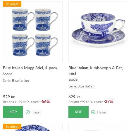
Se priset
Blue Italian Mugg 34cl, 4-pack
Blue Italian Jumbokopp & Fat,
56cl
Spode
Spode
Serie: Blue Italian
Serie: Blue Italian
529
kr
629
kr
56%
37%
-
.
-
.
Rek.pris
1 199
kr
. Du sparar
Rek.pris
999
kr
. Du sparar
KÖP
KÖP
I lager.
I lager.
Se priset