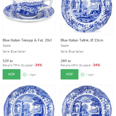
Blue Italian Tekopp & Fat, 20cl
Blue Italian Tallrik, Ø 23cm
Spode
Spode
Serie: Blue Italian
Serie: Blue Italian
529
kr
289
kr
34%
34%
-
.
-
.
Rek.pris
799
kr
. Du sparar
Rek.pris
439
kr
. Du sparar
KÖP
KÖP
I lager.
I lager.