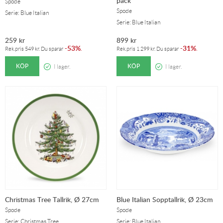
pack
Spode
Spode
Serie: Blue Italian
Serie: Blue Italian
259
kr
899
kr
53%
31%
-
.
-
.
Rek.pris
549
kr
. Du sparar
Rek.pris
1 299
kr
. Du sparar
KÖP
KÖP
I lager.
I lager.
Christmas Tree Tallrik, Ø 27cm
Blue Italian Sopptallrik, Ø 23cm
Spode
Spode
Serie: Christmas Tree
Serie: Blue Italian