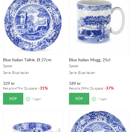
Blue Italian Tallrik, Ø 27cm
Blue Italian Mugg, 25cl
Spode
Spode
Serie: Blue Italian
Serie: Blue Italian
329
kr
189
kr
31%
37%
-
.
-
.
Rek.pris
479
kr
. Du sparar
Rek.pris
299
kr
. Du sparar
KÖP
KÖP
I lager.
I lager.