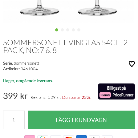
SOMMERSONETT VINGLAS 54CL, 2-
PACK, NO:7 & 8
Serie:
Sommersonett
Artikelnr:
3461004
I lager, omgående leverans.
399
kr
25%
Rek.pris:
529
kr
.
Du sparar
.