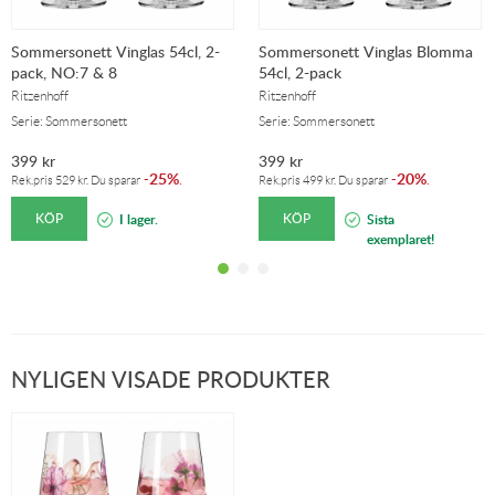
Sommersonett Vinglas 54cl, 2-
Sommersonett Vinglas Blomma
pack, NO:7 & 8
54cl, 2-pack
Ritzenhoff
Ritzenhoff
Serie: Sommersonett
Serie: Sommersonett
399
kr
399
kr
25%
20%
-
.
-
.
Rek.pris
529
kr
. Du sparar
Rek.pris
499
kr
. Du sparar
KÖP
KÖP
I lager.
Sista
exemplaret!
NYLIGEN VISADE PRODUKTER