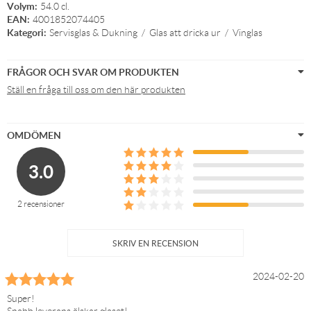
Volym:
54.0 cl.
EAN:
4001852074405
Kategori:
Servisglas & Dukning
/
Glas att dricka ur
/
Vinglas
FRÅGOR OCH SVAR OM PRODUKTEN
Ställ en fråga till oss om den här produkten
OMDÖMEN
3.0
2 recensioner
SKRIV EN RECENSION
2024-02-20
Super!
Snabb leverans älskar glaset!