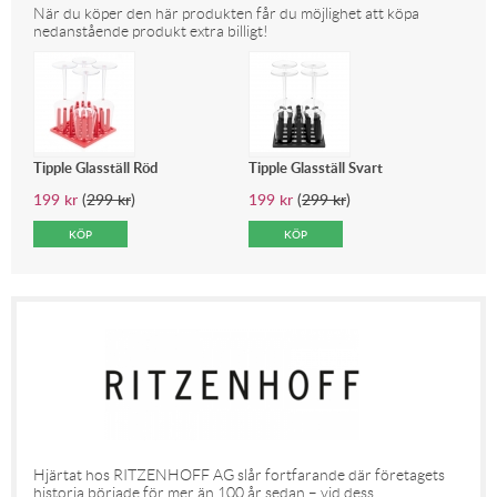
När du köper den här produkten får du möjlighet att köpa
nedanstående produkt extra billigt!
Tipple Glasställ Röd
Tipple Glasställ Svart
199
kr
(
299
kr
)
199
kr
(
299
kr
)
Hjärtat hos RITZENHOFF AG slår fortfarande där företagets
historia började för mer än 100 år sedan – vid dess