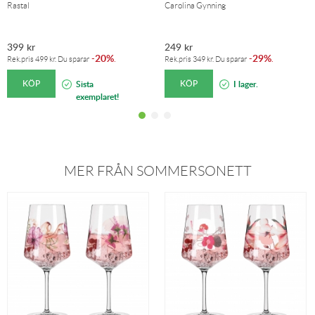
Rastal
Carolina Gynning
399
kr
249
kr
20%
29%
-
.
-
.
Rek.pris
499
kr
. Du sparar
Rek.pris
349
kr
. Du sparar
KÖP
KÖP
Sista
I lager.
exemplaret!
MER FRÅN SOMMERSONETT