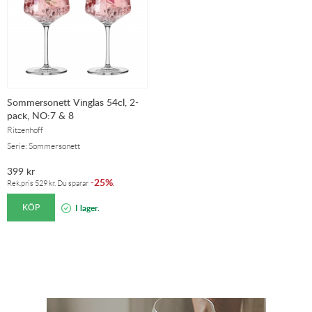
Sommersonett Vinglas 54cl, 2-
pack, NO:7 & 8
Ritzenhoff
Serie: Sommersonett
399
kr
25%
-
.
Rek.pris
529
kr
. Du sparar
KÖP
I lager.