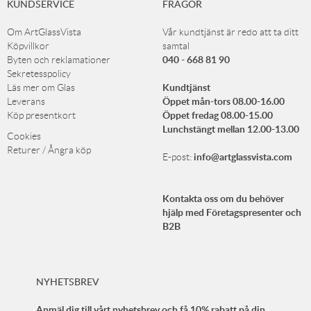
KUNDSERVICE
FRÅGOR
Om ArtGlassVista
Vår kundtjänst är redo att ta ditt
Köpvillkor
samtal
040 - 668 81 90
Byten och reklamationer
Sekretesspolicy
Kundtjänst
Läs mer om Glas
Öppet mån-tors 08.00-16.00
Leverans
Öppet fredag 08.00-15.00
Köp presentkort
Lunchstängt mellan 12.00-13.00
Cookies
Returer / Ångra köp
info@artglassvista.com
E-post:
Kontakta oss om du behöver
hjälp med Företagspresenter och
B2B
NYHETSBREV
Anmäl dig till vårt nyhetsbrev och få 10% rabatt på din