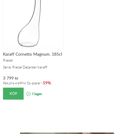
Karaff Cornetto Magnum, 185cl
Riedel
Serie: Riedel Decanter/karaff
3 799
kr
19%
-
.
Rek.pris
4 699
kr
. Du sparar
KÖP
I lager.