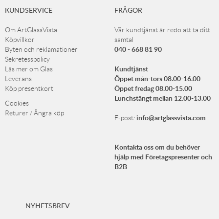
KUNDSERVICE
FRÅGOR
Om ArtGlassVista
Vår kundtjänst är redo att ta ditt
Köpvillkor
samtal
040 - 668 81 90
Byten och reklamationer
Sekretesspolicy
Kundtjänst
Läs mer om Glas
Öppet mån-tors 08.00-16.00
Leverans
Öppet fredag 08.00-15.00
Köp presentkort
Lunchstängt mellan 12.00-13.00
Cookies
Returer / Ångra köp
info@artglassvista.com
E-post:
Kontakta oss om du behöver
hjälp med Företagspresenter och
B2B
NYHETSBREV