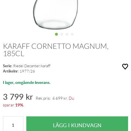
KARAFF CORNETTO MAGNUM,
185CL
Serie:
Riedel Decanter/karaff
Artikelnr:
1977/26
I lager, omgående leverans.
3 799
kr
Rek.pris:
4 699
kr
.
Du
19%
sparar
.