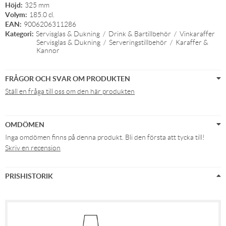
Höjd:
325 mm
Volym:
185.0 cl.
EAN:
9006206311286
Kategori:
Servisglas & Dukning
/
Drink & Bartillbehör
/
Vinkaraffer
Servisglas & Dukning
/
Serveringstillbehör
/
Karaffer &
Kannor
FRÅGOR OCH SVAR OM PRODUKTEN
Ställ en fråga till oss om den här produkten
OMDÖMEN
Inga omdömen finns på denna produkt. Bli den första att tycka till!
Skriv en recension
PRISHISTORIK