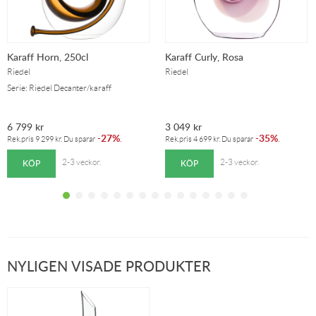
Karaff Horn, 250cl
Karaff Curly, Rosa
Riedel
Riedel
Serie: Riedel Decanter/karaff
6 799
kr
3 049
kr
27%
35%
-
.
-
.
Rek.pris
9 299
kr
. Du sparar
Rek.pris
4 699
kr
. Du sparar
KÖP
KÖP
2-3 veckor.
2-3 veckor.
NYLIGEN VISADE PRODUKTER