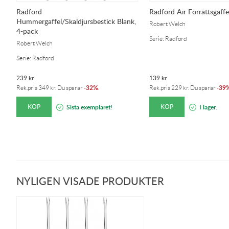
Radford
Radford Air Förrättsgaff
Hummergaffel/Skaldjursbestick Blank,
Robert Welch
4-pack
Serie: Radford
Robert Welch
Serie: Radford
239
kr
139
kr
32%
39
Rek.pris
349
kr
. Du sparar
-
.
Rek.pris
229
kr
. Du sparar
-
KÖP
KÖP
Sista exemplaret!
I lager.
NYLIGEN VISADE PRODUKTER