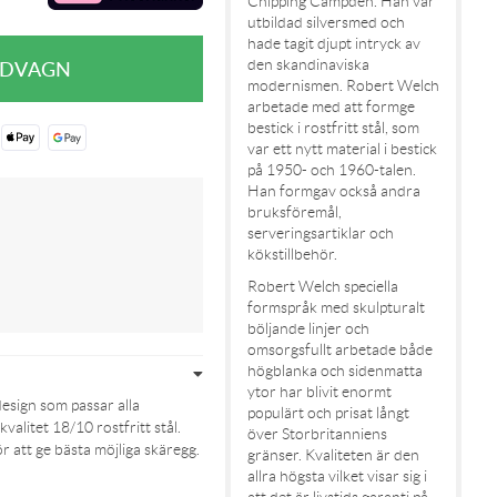
Chipping Campden. Han var
utbildad silversmed och
hade tagit djupt intryck av
den skandinaviska
modernismen. Robert Welch
arbetade med att formge
bestick i rostfritt stål, som
var ett nytt material i bestick
på 1950- och 1960-talen.
Han formgav också andra
bruksföremål,
serveringsartiklar och
kökstillbehör.
Robert Welch speciella
formspråk med skulpturalt
böljande linjer och
omsorgsfullt arbetade både
högblanka och sidenmatta
ytor har blivit enormt
esign som passar alla
populärt och prisat långt
alitet 18/10 rostfritt stål.
över Storbritanniens
ör att ge bästa möjliga skäregg.
gränser. Kvaliteten är den
allra högsta vilket visar sig i
att det är livstids garanti på