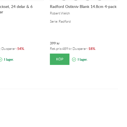
ckset, 24 delar & 6
Radford Ostkniv Blank 14.8cm 4-pack
R
ar
Robert Welch
Ro
Serie: Radford
Se
399
kr
1
54%
18%
r
. Du sparar
-
.
Rek.pris
489
kr
. Du sparar
-
.
Re
KÖP
I lager.
I lager.