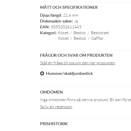
MÅTT OCH SPECIFIKATIONER
Djup/längd:
21,4 mm
Diskmaskin-säker:
Ja
EAN:
5055202611443
Kategori:
Köket
/
Bestick
/
Bestickset
Köket
/
Bestick
/
Gafflar
FRÅGOR OCH SVAR OM PRODUKTEN
Ställ en fråga till oss om den här produkten
Hummer/skaldjursbestick
OMDÖMEN
Inga omdömen finns på denna produkt. Bli den första 
Skriv en recension
PRISHISTORIK