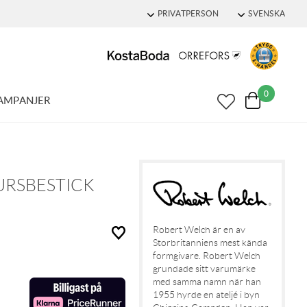
PRIVATPERSON
SVENSKA
0
AMPANJER
RSBESTICK
Robert Welch är en av
Storbritanniens mest kända
formgivare. Robert Welch
grundade sitt varumärke
med samma namn när han
1955 hyrde en ateljé i byn