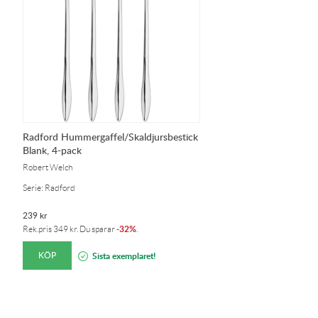
Radford Hummergaffel/Skaldjursbestick
Blank, 4-pack
Robert Welch
Serie: Radford
239
kr
32%
Rek.pris
349
kr
. Du sparar
-
.
KÖP
Sista exemplaret!