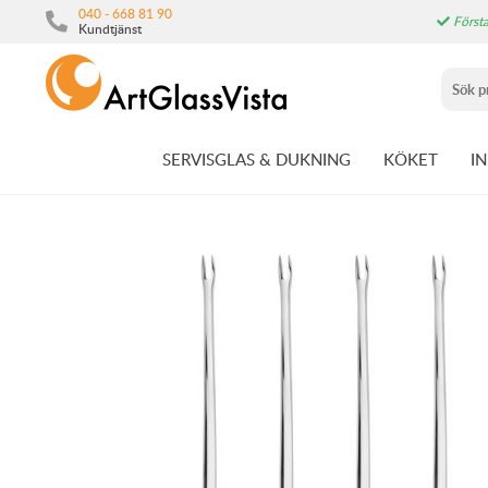
040 - 668 81 90
Första
Kundtjänst
SERVISGLAS & DUKNING
KÖKET
I