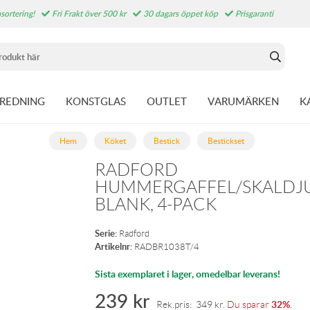
sortering!
Fri Frakt över 500 kr
30 dagars öppet köp
Prisgaranti
NREDNING
KONSTGLAS
OUTLET
VARUMÄRKEN
K
Hem
Köket
Bestick
Bestickset
RADFORD
HUMMERGAFFEL/SKALDJU
BLANK, 4-PACK
Serie:
Radford
Artikelnr:
RADBR1038T/4
Sista exemplaret i lager, omedelbar leverans!
239
kr
32%
Rek.pris:
349
kr
.
Du sparar
.