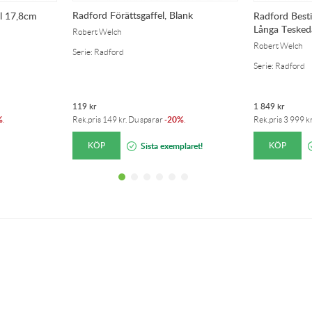
Radford Förättsgaffel, Blank
el 17,8cm
Radford Besti
Långa Tesked
Robert Welch
Robert Welch
Serie: Radford
Serie: Radford
119
kr
1 849
kr
%
20%
.
Rek.pris
149
kr
. Du sparar
-
.
Rek.pris
3 999
k
KÖP
KÖP
Sista exemplaret!