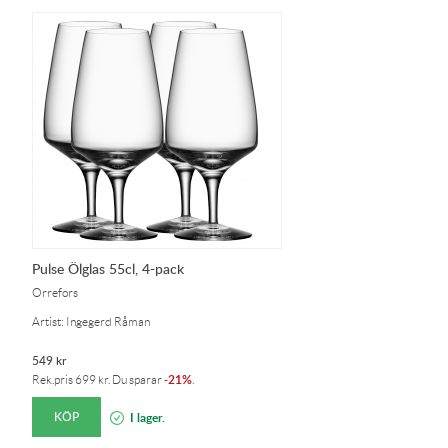
Pulse Ölglas 55cl, 4-pack
Orrefors
Artist: Ingegerd Råman
549
kr
21%
Rek.pris
699
kr
. Du sparar
-
.
KÖP
I lager.