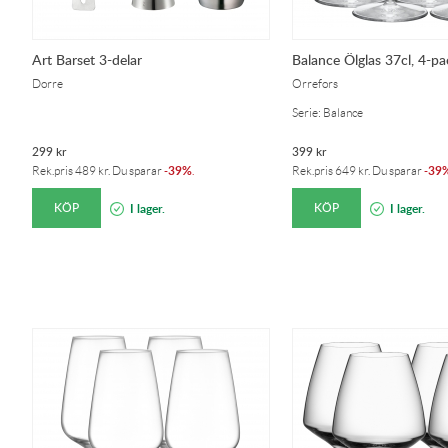
Art Barset 3-delar
Balance Ölglas 37cl, 4-pa
Dorre
Orrefors
Serie: Balance
299
kr
399
kr
39%
39
Rek.pris
489
kr
. Du sparar
-
.
Rek.pris
649
kr
. Du sparar
-
KÖP
KÖP
I lager.
I lager.