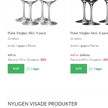
Pulse Vinglas 38cl, 4-pack
Pulse Vinglas 46cl, 4-pac
Orrefors
Orrefors
Artist: Ingegerd Råman
Artist: Ingegerd Råman
449
kr
449
kr
(
559
kr
)
40%
36
Rek.pris
749
kr
. Du sparar
-
.
Rek.pris
699
kr
. Du sparar
-
KÖP
KÖP
I lager.
I lager.
NYLIGEN VISADE PRODUKTER