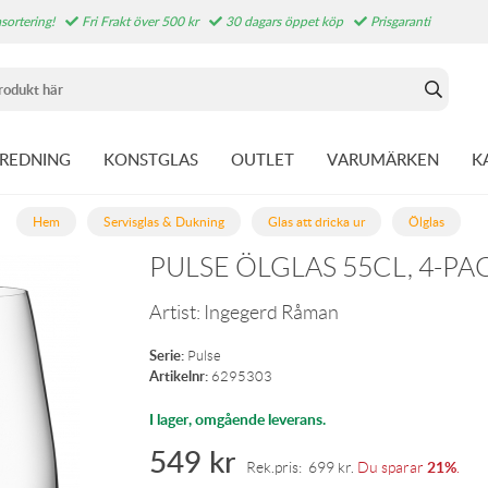
sortering!
Fri Frakt över 500 kr
30 dagars öppet köp
Prisgaranti
NREDNING
KONSTGLAS
OUTLET
VARUMÄRKEN
K
Hem
Servisglas & Dukning
Glas att dricka ur
Ölglas
PULSE ÖLGLAS 55CL, 4-PA
Artist:
Ingegerd Råman
Serie:
Pulse
Artikelnr:
6295303
I lager, omgående leverans.
549
kr
21%
Rek.pris:
699
kr
.
Du sparar
.