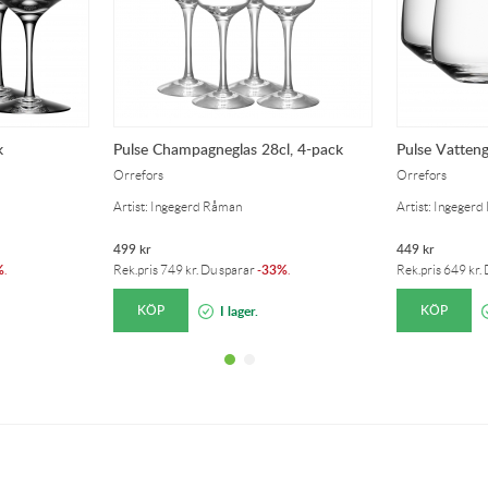
k
Pulse Champagneglas 28cl, 4-pack
Pulse Vatteng
Orrefors
Orrefors
Artist: Ingegerd Råman
Artist: Ingeger
499
kr
449
kr
%
33%
.
Rek.pris
749
kr
. Du sparar
-
.
Rek.pris
649
kr
.
KÖP
KÖP
I lager.