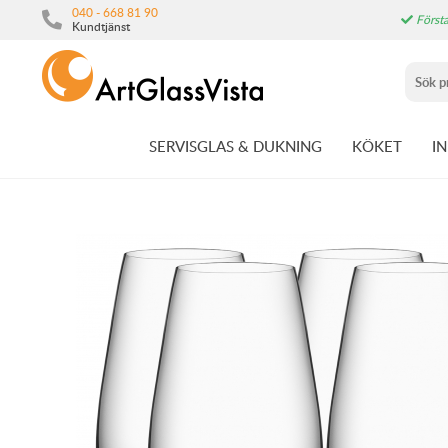
040 - 668 81 90
Första
Kundtjänst
SERVISGLAS & DUKNING
KÖKET
I