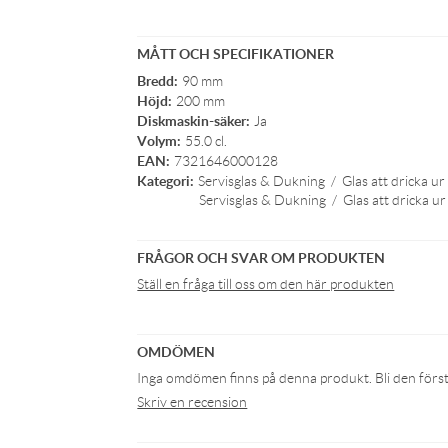
MÅTT OCH SPECIFIKATIONER
Bredd:
90 mm
Höjd:
200 mm
Diskmaskin-säker:
Ja
Volym:
55.0 cl.
EAN:
7321646000128
Kategori:
Servisglas & Dukning
/
Glas att dricka ur
Servisglas & Dukning
/
Glas att dricka ur
FRÅGOR OCH SVAR OM PRODUKTEN
Ställ en fråga till oss om den här produkten
OMDÖMEN
Inga omdömen finns på denna produkt. Bli den första 
Skriv en recension