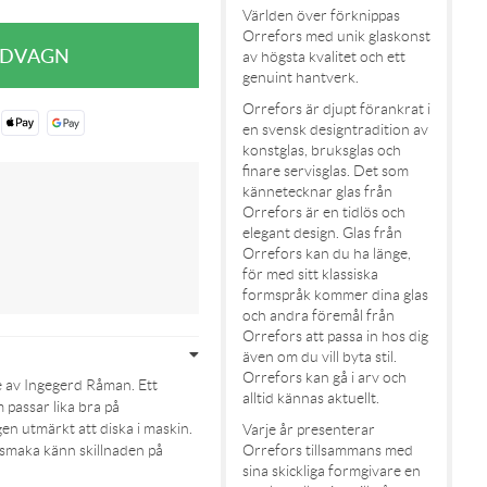
Världen över förknippas
Orrefors med unik glaskonst
av högsta kvalitet och ett
genuint hantverk.
Orrefors är djupt förankrat i
en svensk designtradition av
konstglas, bruksglas och
finare servisglas. Det som
kännetecknar glas från
Orrefors är en tidlös och
elegant design. Glas från
Orrefors kan du ha länge,
för med sitt klassiska
formspråk kommer dina glas
och andra föremål från
Orrefors att passa in hos dig
även om du vill byta stil.
Orrefors kan gå i arv och
e av Ingegerd Råman. Ett
alltid kännas aktuellt.
 passar lika bra på
en utmärkt att diska i maskin.
Varje år presenterar
 smaka känn skillnaden på
Orrefors tillsammans med
sina skickliga formgivare en