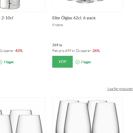
 2-10cl
Elite Ölglas 62cl, 6-pack
Krosno
369
kr
43%
26%
 Du sparar
-
.
Rek.pris
499
kr
. Du sparar
-
.
KÖP
I lager.
I lager.
Visa fler produkter