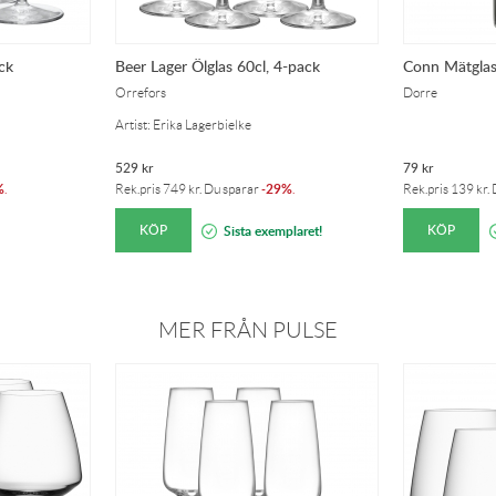
ck
Beer Lager Ölglas 60cl, 4-pack
Conn Mätglas
Orrefors
Dorre
Artist: Erika Lagerbielke
529
kr
79
kr
%
29%
.
Rek.pris
749
kr
. Du sparar
-
.
Rek.pris
139
kr
.
KÖP
KÖP
Sista exemplaret!
MER FRÅN PULSE