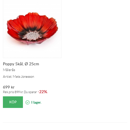
Poppy Skål, Ø 25cm
Målerås
Artist: Mats Jonasson
699
kr
22%
-
.
Rek.pris
899
kr
. Du sparar
KÖP
I lager.