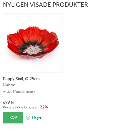
NYLIGEN VISADE PRODUKTER
Poppy Skål, Ø 25cm
Målerås
Artist: Mats Jonasson
699
kr
22%
-
.
Rek.pris
899
kr
. Du sparar
KÖP
I lager.