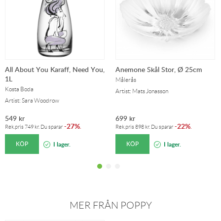
All About You Karaff, Need You,
Anemone Skål Stor, Ø 25cm
1L
Målerås
Kosta Boda
Artist: Mats Jonasson
Artist: Sara Woodrow
549
kr
699
kr
27%
22%
-
.
-
.
Rek.pris
749
kr
. Du sparar
Rek.pris
898
kr
. Du sparar
KÖP
KÖP
I lager.
I lager.
MER FRÅN POPPY