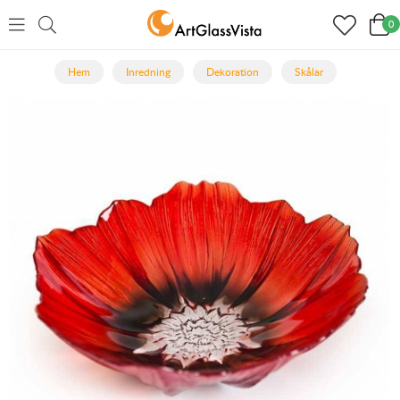
0
Hem
Inredning
Dekoration
Skålar