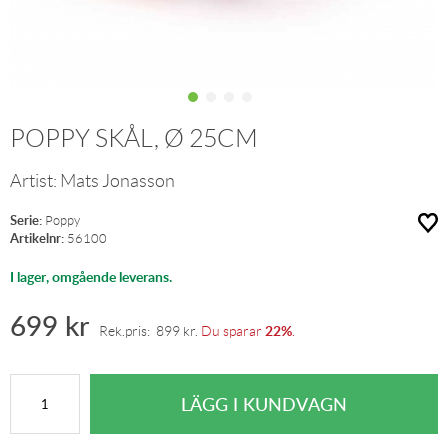
POPPY SKÅL, Ø 25CM
Artist:
Mats Jonasson
Serie:
Poppy
Artikelnr:
56100
I lager, omgående leverans.
699
kr
22%
Rek.pris:
899
kr
.
Du sparar
.