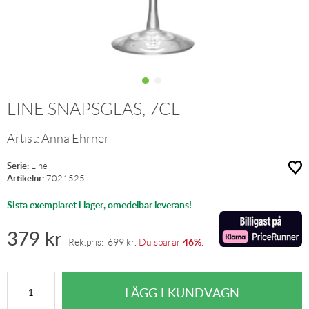
LINE SNAPSGLAS, 7CL
Artist:
Anna Ehrner
Serie:
Line
Artikelnr:
7021525
Sista exemplaret i lager, omedelbar leverans!
379
kr
46%
Rek.pris:
699
kr
.
Du sparar
.