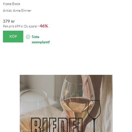
Kosta Boda
Artist: Anna Ehrner
379
kr
46%
-
.
Rek.pris
699
kr
. Du sparar
KÖP
Sista
exemplaret!