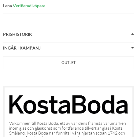
Lena
Verifierad köpare
PRISHISTORIK
INGÅR I KAMPANJ
OUTLET
Välkommen till Kosta Boda, ett av världens främsta varumärken
inom glas och glaskonst som fortfarande tillverkar glas i Kosta,
Småland. Kosta Boda har funnits i våra hjärtan sedan 1742 och