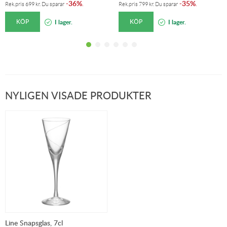
36%
35%
-
.
-
.
Rek.pris
699
kr
. Du sparar
Rek.pris
799
kr
. Du sparar
KÖP
KÖP
I lager.
I lager.
NYLIGEN VISADE PRODUKTER
Line Snapsglas, 7cl