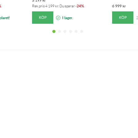
3 199
kr
%
24%
6 999
kr
.
Rek.pris
4 199
kr
. Du sparar
-
.
KÖP
KÖP
laret!
I lager.
2