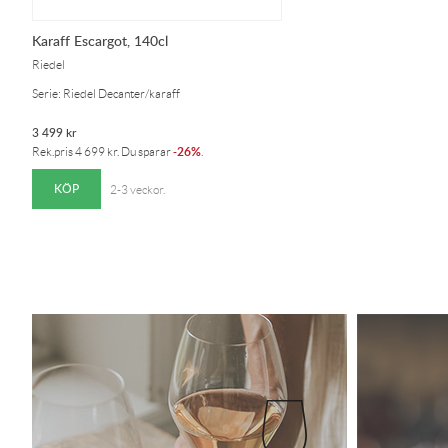
Karaff Escargot, 140cl
Riedel
Serie: Riedel Decanter/karaff
3 499
kr
26%
Rek.pris
4 699
kr
. Du sparar
-
.
KÖP
2-3 veckor.