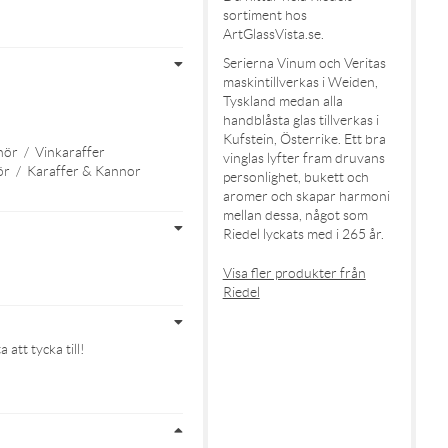
sortiment hos
ArtGlassVista.se.
Serierna Vinum och Veritas
maskintillverkas i Weiden,
Tyskland medan alla
handblåsta glas tillverkas i
Kufstein, Österrike. Ett bra
hör
/
Vinkaraffer
vinglas lyfter fram druvans
ör
/
Karaffer & Kannor
personlighet, bukett och
aromer och skapar harmoni
mellan dessa, något som
Riedel lyckats med i 265 år.
Visa fler produkter från
Riedel
att tycka till!