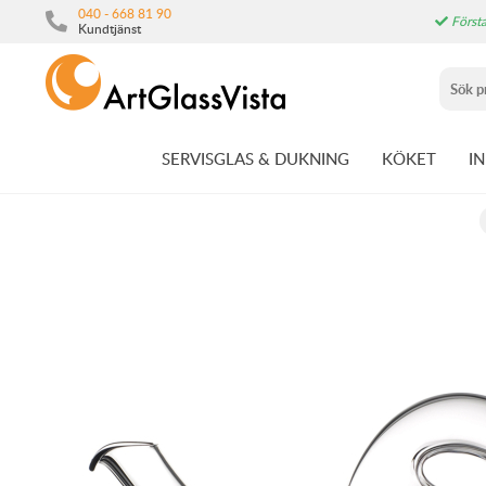
040 - 668 81 90
Första
Kundtjänst
SERVISGLAS & DUKNING
KÖKET
I