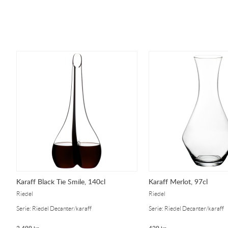
Karaff Black Tie Smile, 140cl
Karaff Merlot, 97cl
Riedel
Riedel
Serie: Riedel Decanter/karaff
Serie: Riedel Decanter/karaff