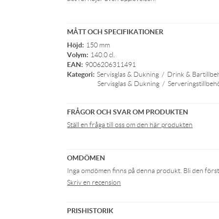
MÅTT OCH SPECIFIKATIONER
Höjd:
150 mm
Volym:
140.0 cl.
EAN:
9006206311491
Kategori:
Servisglas & Dukning
/
Drink & Bartillbe
Servisglas & Dukning
/
Serveringstillbeh
FRÅGOR OCH SVAR OM PRODUKTEN
Ställ en fråga till oss om den här produkten
OMDÖMEN
Inga omdömen finns på denna produkt. Bli den första 
Skriv en recension
PRISHISTORIK