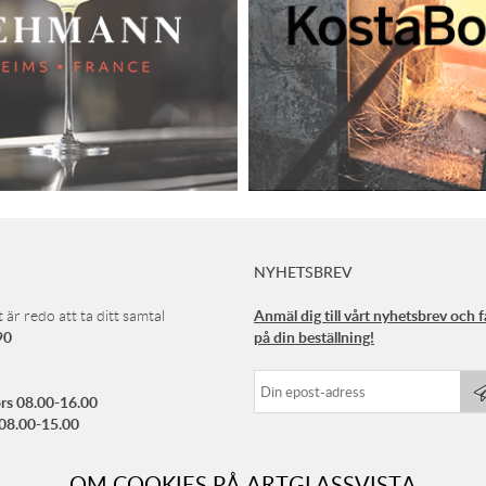
NYHETSBREV
Anmäl dig till vårt nyhetsbrev och 
 är redo att ta ditt samtal
90
på din beställning!
rs 08.00-16.00
 08.00-15.00
ellan 12.00-13.00
OM COOKIES PÅ ARTGLASSVISTA