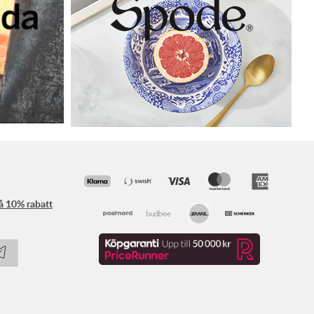
få 10% rabatt
Följ oss