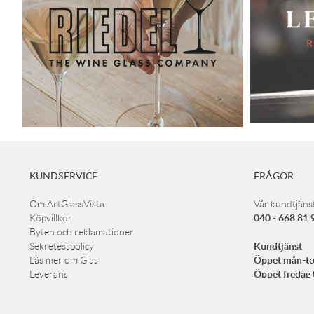
KUNDSERVICE
FRÅGOR
Om ArtGlassVista
Vår kundtjänst
040 - 668 81 
Köpvillkor
Byten och reklamationer
Kundtjänst
Sekretesspolicy
Öppet mån-to
Läs mer om Glas
Öppet fredag
Leverans
Lunchstängt m
Köp presentkort
Cookies