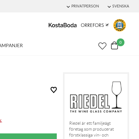
PRIVATPERSON
SVENSKA
0
AMPANJER
%
.
Riedel är ett familjeägt
företag som producerat
förstklassiga vin- och