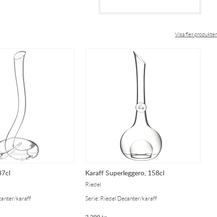
Visa fler produkter
37cl
Karaff Superleggero, 158cl
K
Riedel
Ri
canter/karaff
Serie: Riedel Decanter/karaff
Se