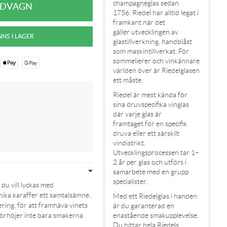
champagneglas sedan
1756. Riedel har alltid legat i
framkant när det
gäller utvecklingen av
glastillverkning, handblåst
som maskintillverkat. För
sommelierer och vinkännare
världen över är Riedelglasen
ett måste.
Riedel är mest kända för
sina druvspecifika vinglas
där varje glas är
framtaget för en specifik
druva eller ett särskilt
vindistrikt.
Utvecklingsprocessen tar 1–
2 år per glas och utförs i
samarbete med en grupp
specialister.
 du vill lyckas med
unika karaffer ett samtalsämne.
Med ett Riedelglas i handen
ering, för att framhäva vinets
är du garanterad en
 förhöjer inte bara smakerna
enastående smakupplevelse.
Du hittar hela Riedels