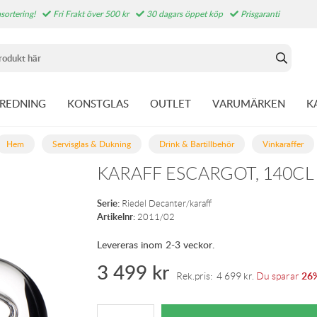
sortering!
Fri Frakt över 500 kr
30 dagars öppet köp
Prisgaranti
NREDNING
KONSTGLAS
OUTLET
VARUMÄRKEN
K
Hem
Servisglas & Dukning
Drink & Bartillbehör
Vinkaraffer
KARAFF ESCARGOT, 140CL
Serie:
Riedel Decanter/karaff
Artikelnr:
2011/02
Levereras inom 2-3 veckor.
3 499
kr
26
Rek.pris:
4 699
kr
.
Du sparar