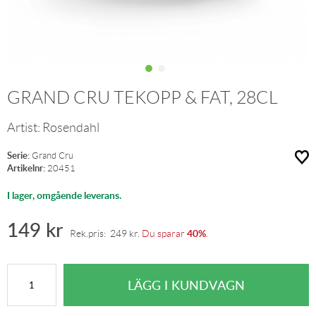
GRAND CRU TEKOPP & FAT, 28CL
Artist:
Rosendahl
Serie:
Grand Cru
Artikelnr:
20451
I lager, omgående leverans.
149
kr
40%
Rek.pris:
249
kr
.
Du sparar
.