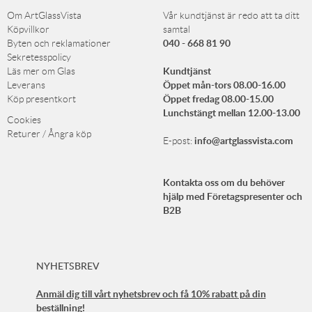
Om ArtGlassVista
Vår kundtjänst är redo att ta ditt
Köpvillkor
samtal
040 - 668 81 90
Byten och reklamationer
Sekretesspolicy
Kundtjänst
Läs mer om Glas
Öppet mån-tors 08.00-16.00
Leverans
Öppet fredag 08.00-15.00
Köp presentkort
Lunchstängt mellan 12.00-13.00
Cookies
Returer / Ångra köp
info@artglassvista.com
E-post:
Kontakta oss om du behöver
hjälp med Företagspresenter och
B2B
NYHETSBREV
Anmäl dig till vårt nyhetsbrev och få 10% rabatt på din
beställning!