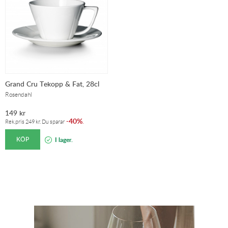
Grand Cru Tekopp & Fat, 28cl
Rosendahl
149
kr
40%
-
.
Rek.pris
249
kr
. Du sparar
KÖP
I lager.