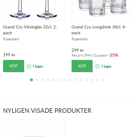
Grand Cru Vitvinglas 32cl, 2-
Grand Cru Longdrink 30cl, 4-
pack
pack
Rosendahl
Rosendahl
299
kr
199
kr
25%
-
.
Rek.pris
399
kr
. Du sparar
KÖP
KÖP
I lager.
I lager.
NYLIGEN VISADE PRODUKTER