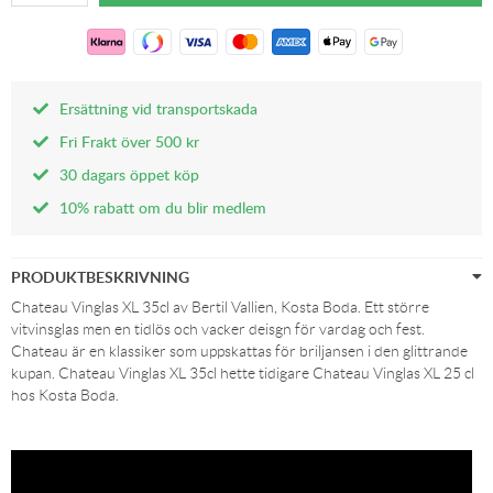
Ersättning vid transportskada
Fri Frakt över 500 kr
30 dagars öppet köp
10% rabatt om du blir medlem
PRODUKTBESKRIVNING
Chateau Vinglas XL 35cl av Bertil Vallien, Kosta Boda. Ett större
vitvinsglas men en tidlös och vacker deisgn för vardag och fest.
Chateau är en klassiker som uppskattas för briljansen i den glittrande
kupan. Chateau Vinglas XL 35cl hette tidigare Chateau Vinglas XL 25 cl
hos Kosta Boda.