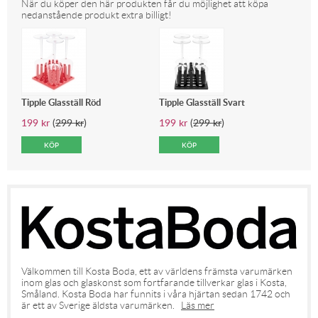
När du köper den här produkten får du möjlighet att köpa
nedanstående produkt extra billigt!
Tipple Glasställ Röd
Tipple Glasställ Svart
199
kr
(
299
kr
)
199
kr
(
299
kr
)
Välkommen till Kosta Boda, ett av världens främsta varumärken
inom glas och glaskonst som fortfarande tillverkar glas i Kosta,
Småland. Kosta Boda har funnits i våra hjärtan sedan 1742 och
är ett av Sverige äldsta varumärken.
Läs mer