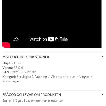
MÅTT OCH SPECIFIKATIONER
Höjd:
215 mm
Volym:
35.0 cl.
EAN:
7391533212132
Kategori:
Servisglas & Dukning
/
Glas att dricka ur
/
Vinglas
/
Rödvinsglas
FRÅGOR OCH SVAR OM PRODUKTEN
Ställ en fråga till oss om den här produkten