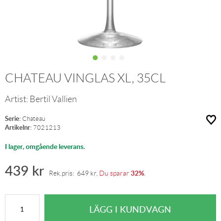
CHATEAU VINGLAS XL, 35CL
Artist:
Bertil Vallien
Serie:
Chateau
Artikelnr:
7021213
I lager, omgående leverans.
439
kr
32%
Rek.pris:
649
kr
.
Du sparar
.