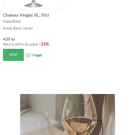
Chateau Vinglas XL, 35cl
Kosta Boda
Artist: Bertil Vallien
439
kr
32%
-
.
Rek.pris
649
kr
. Du sparar
KÖP
I lager.